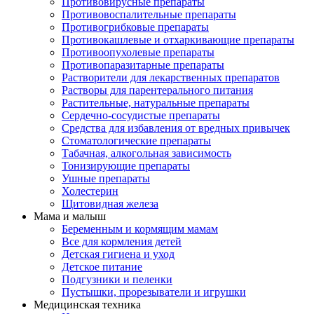
Противовирусные препараты
Противовоспалительные препараты
Противогрибковые препараты
Противокашлевые и отхаркивающие препараты
Противоопухолевые препараты
Противопаразитарные препараты
Растворители для лекарственных препаратов
Растворы для парентерального питания
Растительные, натуральные препараты
Сердечно-сосудистые препараты
Средства для избавления от вредных привычек
Стоматологические препараты
Табачная, алкогольная зависимость
Тонизирующие препараты
Ушные препараты
Холестерин
Щитовидная железа
Мама и малыш
Беременным и кормящим мамам
Все для кормления детей
Детская гигиена и уход
Детское питание
Подгузники и пеленки
Пустышки, прорезыватели и игрушки
Медицинская техника