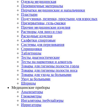
Одежда медицинская
Перевязочные материалы
Перчатки медицинские и напальчники
Пластыри
Подгузники, пеленки, простыни для взрослых
Презервативы, гель-смазки
Прочие медицинские изделия
Растворы для линз и глаз
Расходные изделия
Салфетки спиртовые
Системы для переливания
Спринцовки
Таблетницы
Тесты диагностические
Тесты на наркотики и алкоголь
Товары для гигиены полости горла
Товары для гигиены полости носа
Товары для ухода за больными
Уход за больными
Шприцы
Медицинские приборы
Анализаторы
Глюкометры
Ингаляторы /небулайзеры
Ирригаторы