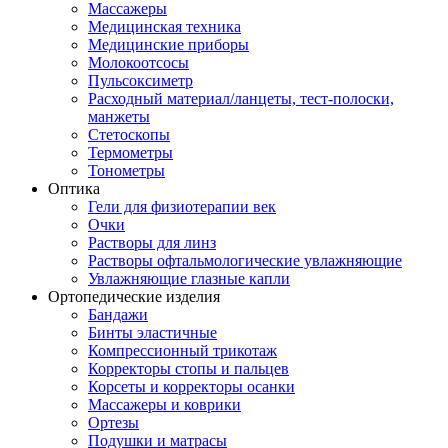
Массажеры
Медицинская техника
Медицинские приборы
Молокоотсосы
Пульсоксиметр
Расходный материал/ланцеты, тест-полоски,
манжеты
Стетоскопы
Термометры
Тонометры
Оптика
Гели для физиотерапии век
Очки
Растворы для линз
Растворы офтальмологические увлажняющие
Увлажняющие глазные капли
Ортопедические изделия
Бандажи
Бинты эластичные
Компрессионный трикотаж
Корректоры стопы и пальцев
Корсеты и корректоры осанки
Массажеры и коврики
Ортезы
Подушки и матрасы