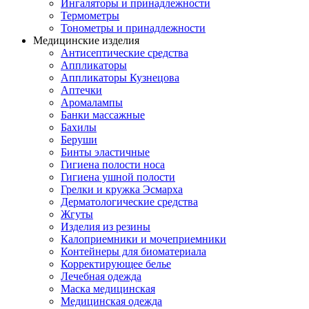
Ингаляторы и принадлежности
Термометры
Тонометры и принадлежности
Медицинские изделия
Антисептические средства
Аппликаторы
Аппликаторы Кузнецова
Аптечки
Аромалампы
Банки массажные
Бахилы
Беруши
Бинты эластичные
Гигиена полости носа
Гигиена ушной полости
Грелки и кружка Эсмарха
Дерматологические средства
Жгуты
Изделия из резины
Калоприемники и мочеприемники
Контейнеры для биоматериала
Корректирующее белье
Лечебная одежда
Маска медицинская
Медицинская одежда