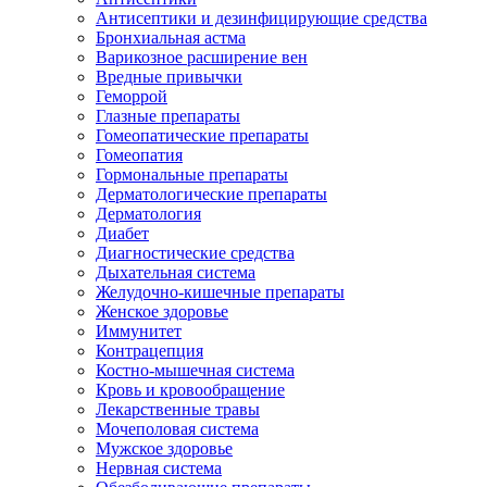
Антисептики и дезинфицирующие средства
Бронхиальная астма
Варикозное расширение вен
Вредные привычки
Геморрой
Глазные препараты
Гомеопатические препараты
Гомеопатия
Гормональные препараты
Дерматологические препараты
Дерматология
Диабет
Диагностические средства
Дыхательная система
Желудочно-кишечные препараты
Женское здоровье
Иммунитет
Контрацепция
Костно-мышечная система
Кровь и кровообращение
Лекарственные травы
Мочеполовая система
Мужское здоровье
Нервная система