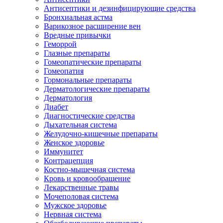
Антисептики и дезинфицирующие средства
Бронхиальная астма
Варикозное расширение вен
Вредные привычки
Геморрой
Глазные препараты
Гомеопатические препараты
Гомеопатия
Гормональные препараты
Дерматологические препараты
Дерматология
Диабет
Диагностические средства
Дыхательная система
Желудочно-кишечные препараты
Женское здоровье
Иммунитет
Контрацепция
Костно-мышечная система
Кровь и кровообращение
Лекарственные травы
Мочеполовая система
Мужское здоровье
Нервная система