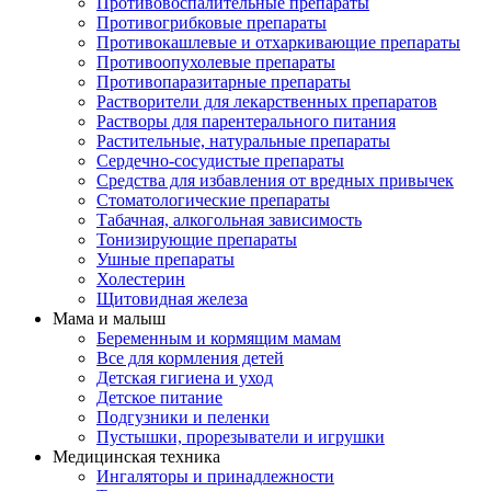
Противовоспалительные препараты
Противогрибковые препараты
Противокашлевые и отхаркивающие препараты
Противоопухолевые препараты
Противопаразитарные препараты
Растворители для лекарственных препаратов
Растворы для парентерального питания
Растительные, натуральные препараты
Сердечно-сосудистые препараты
Средства для избавления от вредных привычек
Стоматологические препараты
Табачная, алкогольная зависимость
Тонизирующие препараты
Ушные препараты
Холестерин
Щитовидная железа
Мама и малыш
Беременным и кормящим мамам
Все для кормления детей
Детская гигиена и уход
Детское питание
Подгузники и пеленки
Пустышки, прорезыватели и игрушки
Медицинская техника
Ингаляторы и принадлежности