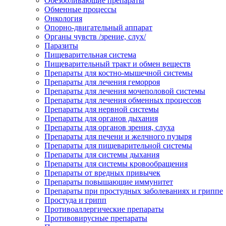
Обезболивающие препараты
Обменные процессы
Онкология
Опорно-двигательный аппарат
Органы чувств /зрение, слух/
Паразиты
Пищеварительная система
Пищеварительный тракт и обмен веществ
Препараты для костно-мышечной системы
Препараты для лечения геморроя
Препараты для лечения мочеполовой системы
Препараты для лечения обменных процессов
Препараты для нервной системы
Препараты для органов дыхания
Препараты для органов зрения, слуха
Препараты для печени и желчного пузыря
Препараты для пищеварительной системы
Препараты для системы дыхания
Препараты для системы кровообращения
Препараты от вредных привычек
Препараты повышающие иммунитет
Препараты при простудных заболеваниях и гриппе
Простуда и грипп
Противоаллергические препараты
Противовирусные препараты