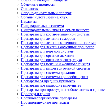
Обезболивающие препараты
Обменные процессы
Онкология
Опорно-двигательный аппарат
Органы чувств /зрение, слух/
Паразиты
Пищеварительная система
Пищеварительный тракт и обмен веществ
Препараты для костно-мышечной системы
Препараты для лечения геморроя
Препараты для лечения мочеполовой системы
Препараты для лечения обменных процессов
Препараты для нервной системы
Препараты для органов дыхания
Препараты для органов зрения, слуха
Препараты для печени и желчного пузыря
Препараты для пищеварительной системы
Препараты для системы дыхания
Препараты для системы кровообращения
Препараты от вредных привычек
Препараты повышающие иммунитет
Препараты при простудных заболеваниях и гриппе
Простуда и грипп
Противоаллергические препараты
Противовирусные препараты