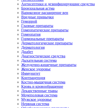
Антисептики и дезинфицирующие средства
Бронхиальная астма
Варикозное расширение вен
Вредные привычки
Геморрой
Глазные препараты
Гомеопатические препараты
Гомеопатия
Гормональные препараты
Дерматологические препараты
Дерматология
Диабет
Диагностические средства
Дыхательная система
Желудочно-кишечные препараты
Женское здоровье
Иммунитет
Контрацепция
Костно-мышечная система
Кровь и кровообращение
Лекарственные травы
Мочеполовая система
Мужское здоровье
Нервная система