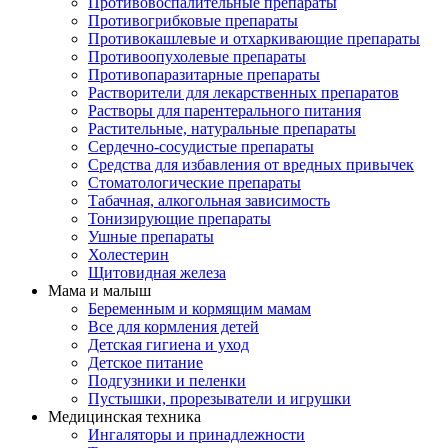
Противовоспалительные препараты
Противогрибковые препараты
Противокашлевые и отхаркивающие препараты
Противоопухолевые препараты
Противопаразитарные препараты
Растворители для лекарственных препаратов
Растворы для парентерального питания
Растительные, натуральные препараты
Сердечно-сосудистые препараты
Средства для избавления от вредных привычек
Стоматологические препараты
Табачная, алкогольная зависимость
Тонизирующие препараты
Ушные препараты
Холестерин
Щитовидная железа
Мама и малыш
Беременным и кормящим мамам
Все для кормления детей
Детская гигиена и уход
Детское питание
Подгузники и пеленки
Пустышки, прорезыватели и игрушки
Медицинская техника
Ингаляторы и принадлежности