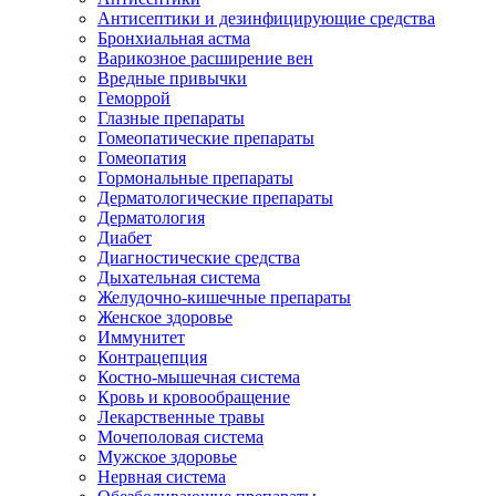
Антисептики и дезинфицирующие средства
Бронхиальная астма
Варикозное расширение вен
Вредные привычки
Геморрой
Глазные препараты
Гомеопатические препараты
Гомеопатия
Гормональные препараты
Дерматологические препараты
Дерматология
Диабет
Диагностические средства
Дыхательная система
Желудочно-кишечные препараты
Женское здоровье
Иммунитет
Контрацепция
Костно-мышечная система
Кровь и кровообращение
Лекарственные травы
Мочеполовая система
Мужское здоровье
Нервная система