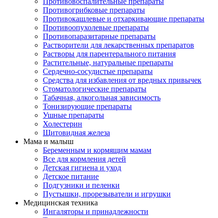
Противовоспалительные препараты
Противогрибковые препараты
Противокашлевые и отхаркивающие препараты
Противоопухолевые препараты
Противопаразитарные препараты
Растворители для лекарственных препаратов
Растворы для парентерального питания
Растительные, натуральные препараты
Сердечно-сосудистые препараты
Средства для избавления от вредных привычек
Стоматологические препараты
Табачная, алкогольная зависимость
Тонизирующие препараты
Ушные препараты
Холестерин
Щитовидная железа
Мама и малыш
Беременным и кормящим мамам
Все для кормления детей
Детская гигиена и уход
Детское питание
Подгузники и пеленки
Пустышки, прорезыватели и игрушки
Медицинская техника
Ингаляторы и принадлежности