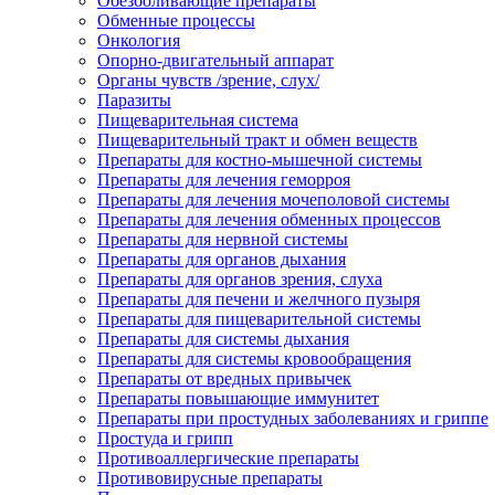
Обезболивающие препараты
Обменные процессы
Онкология
Опорно-двигательный аппарат
Органы чувств /зрение, слух/
Паразиты
Пищеварительная система
Пищеварительный тракт и обмен веществ
Препараты для костно-мышечной системы
Препараты для лечения геморроя
Препараты для лечения мочеполовой системы
Препараты для лечения обменных процессов
Препараты для нервной системы
Препараты для органов дыхания
Препараты для органов зрения, слуха
Препараты для печени и желчного пузыря
Препараты для пищеварительной системы
Препараты для системы дыхания
Препараты для системы кровообращения
Препараты от вредных привычек
Препараты повышающие иммунитет
Препараты при простудных заболеваниях и гриппе
Простуда и грипп
Противоаллергические препараты
Противовирусные препараты