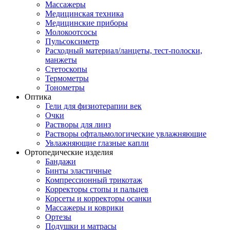
Массажеры
Медицинская техника
Медицинские приборы
Молокоотсосы
Пульсоксиметр
Расходный материал/ланцеты, тест-полоски,
манжеты
Стетоскопы
Термометры
Тонометры
Оптика
Гели для физиотерапии век
Очки
Растворы для линз
Растворы офтальмологические увлажняющие
Увлажняющие глазные капли
Ортопедические изделия
Бандажи
Бинты эластичные
Компрессионный трикотаж
Корректоры стопы и пальцев
Корсеты и корректоры осанки
Массажеры и коврики
Ортезы
Подушки и матрасы