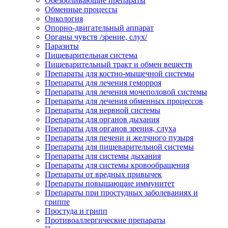
Обезболивающие препараты
Обменные процессы
Онкология
Опорно-двигательный аппарат
Органы чувств /зрение, слух/
Паразиты
Пищеварительная система
Пищеварительный тракт и обмен веществ
Препараты для костно-мышечной системы
Препараты для лечения геморроя
Препараты для лечения мочеполовой системы
Препараты для лечения обменных процессов
Препараты для нервной системы
Препараты для органов дыхания
Препараты для органов зрения, слуха
Препараты для печени и желчного пузыря
Препараты для пищеварительной системы
Препараты для системы дыхания
Препараты для системы кровообращения
Препараты от вредных привычек
Препараты повышающие иммунитет
Препараты при простудных заболеваниях и
гриппе
Простуда и грипп
Противоаллергические препараты