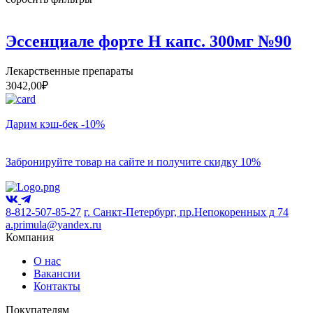
Эссенциале форте Н капс. 300мг №90
Лекарственные препараты
3042,00
₽
Дарим кэш-бек -10%
Забронируйте товар на сайте и получите скидку 10%
8-812-507-85-27
г. Санкт-Петербург, пр.Непокоренных д 74
a.primula@yandex.ru
Компания
О нас
Вакансии
Контакты
Покупателям