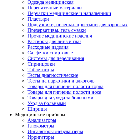
Одежда медицинская
Перевязочные материалы
Перчатки медицинские и напальчники
Пластыри
Подгузники, пеленки, простыни для взрослых
Презервативы, гель-смазки
Прочие медицинские изделия
Растворы для линз и глаз
Расходные изделия
Салфетки спиртовые
Системы для переливания
Спринцовки
Таблетницы
Тесты диагностические
Тесты на наркотики и алкоголь
Товары для гигиены полости горла
Товары для гигиены полости носа
Товары для ухода за больными
Уход за больными
Шприцы
Медицинские приборы
Анализаторы
Глюкометры
Ингаляторы /небулайзеры
Ирригаторы