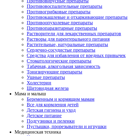
Противовирусные препараты
Противовоспалительные препараты
Противогрибковые препараты
Противокашлевые и отхаркивающие препараты
Противоопухолевые препараты
Противопаразитарные препараты
Растворители для лекарственных препаратов
Растворы для парентерального питания
Растительные, натуральные препараты
Сердечно-сосудистые препараты
Средства для избавления от вредных привычек
Стоматологические препараты
Табачная, алкогольная зависимость
Тонизирующие препараты
Ушные препараты
Холестерин
Щитовидная железа
Мама и малыш
Беременным и кормящим мамам
Все для кормления детей
Детская гигиена и уход
Детское питание
Подгузники и пеленки
Пустышки, прорезыватели и игрушки
Медицинская техника