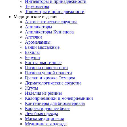
Ингаляторы и принадлежности
Термометры
Тонометры и принадлежности
Медицинские изделия
Антисептические средства
Аппликаторы
Аппликаторы Кузнецова
Аптечки
Аромалампы
Банки массажные
Бахилы
Беруши
Бинты эластичные
Гигиена полости носа
Гигиена ушной полости
Грелки и кружка Эсмарха
Дерматологические средства
Жгуты
Изделия из резины
Калоприемники и мочеприемники
Контейнеры для биоматериала
Корректирующее белье
Лечебная одежда
Маска медицинская
Медицинская одежда