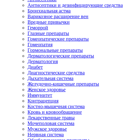
Антисептики и дезинфицирующие средства
Бронхиальная астма
Варикозное расширение вен
Вредные привычки
Геморрой
Глазные препараты
Гомеопатические препараты
Гомеопатия
Гормональные препараты
Дерматологические препараты
Дерматология
Диабет
Диагностические средства
Дыхательная система
Желудочно-кишечные препараты
Женское здоровье
Иммунитет
Контрацепция
Костно-мышечная система
Кровь и кровообращение
Лекарственные травы
Мочеполовая система
Мужское здоровье
Нервная система