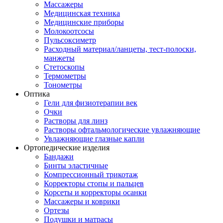
Массажеры
Медицинская техника
Медицинские приборы
Молокоотсосы
Пульсоксиметр
Расходный материал/ланцеты, тест-полоски,
манжеты
Стетоскопы
Термометры
Тонометры
Оптика
Гели для физиотерапии век
Очки
Растворы для линз
Растворы офтальмологические увлажняющие
Увлажняющие глазные капли
Ортопедические изделия
Бандажи
Бинты эластичные
Компрессионный трикотаж
Корректоры стопы и пальцев
Корсеты и корректоры осанки
Массажеры и коврики
Ортезы
Подушки и матрасы