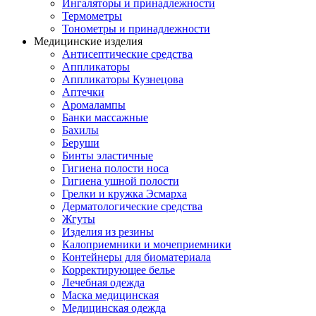
Ингаляторы и принадлежности
Термометры
Тонометры и принадлежности
Медицинские изделия
Антисептические средства
Аппликаторы
Аппликаторы Кузнецова
Аптечки
Аромалампы
Банки массажные
Бахилы
Беруши
Бинты эластичные
Гигиена полости носа
Гигиена ушной полости
Грелки и кружка Эсмарха
Дерматологические средства
Жгуты
Изделия из резины
Калоприемники и мочеприемники
Контейнеры для биоматериала
Корректирующее белье
Лечебная одежда
Маска медицинская
Медицинская одежда