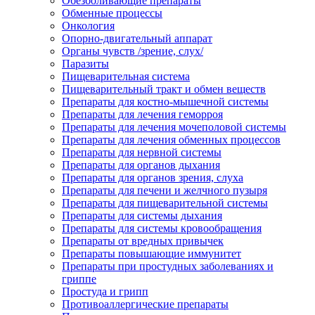
Обезболивающие препараты
Обменные процессы
Онкология
Опорно-двигательный аппарат
Органы чувств /зрение, слух/
Паразиты
Пищеварительная система
Пищеварительный тракт и обмен веществ
Препараты для костно-мышечной системы
Препараты для лечения геморроя
Препараты для лечения мочеполовой системы
Препараты для лечения обменных процессов
Препараты для нервной системы
Препараты для органов дыхания
Препараты для органов зрения, слуха
Препараты для печени и желчного пузыря
Препараты для пищеварительной системы
Препараты для системы дыхания
Препараты для системы кровообращения
Препараты от вредных привычек
Препараты повышающие иммунитет
Препараты при простудных заболеваниях и
гриппе
Простуда и грипп
Противоаллергические препараты