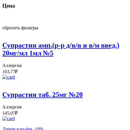
Цена
сбросить фильтры
Супрастин амп.(р-р д/в/в и в/м введ.)
20мг/мл 1мл №5
Аллергия
163,77
₽
Супрастин таб. 25мг №20
Аллергия
145,07
₽
Дарим кэш-бек -10%