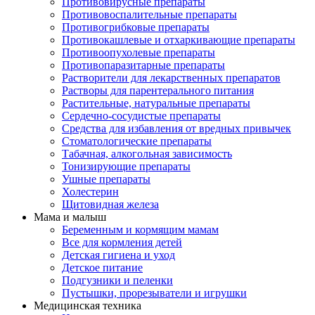
Противовирусные препараты
Противовоспалительные препараты
Противогрибковые препараты
Противокашлевые и отхаркивающие препараты
Противоопухолевые препараты
Противопаразитарные препараты
Растворители для лекарственных препаратов
Растворы для парентерального питания
Растительные, натуральные препараты
Сердечно-сосудистые препараты
Средства для избавления от вредных привычек
Стоматологические препараты
Табачная, алкогольная зависимость
Тонизирующие препараты
Ушные препараты
Холестерин
Щитовидная железа
Мама и малыш
Беременным и кормящим мамам
Все для кормления детей
Детская гигиена и уход
Детское питание
Подгузники и пеленки
Пустышки, прорезыватели и игрушки
Медицинская техника