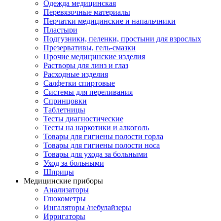
Одежда медицинская
Перевязочные материалы
Перчатки медицинские и напальчники
Пластыри
Подгузники, пеленки, простыни для взрослых
Презервативы, гель-смазки
Прочие медицинские изделия
Растворы для линз и глаз
Расходные изделия
Салфетки спиртовые
Системы для переливания
Спринцовки
Таблетницы
Тесты диагностические
Тесты на наркотики и алкоголь
Товары для гигиены полости горла
Товары для гигиены полости носа
Товары для ухода за больными
Уход за больными
Шприцы
Медицинские приборы
Анализаторы
Глюкометры
Ингаляторы /небулайзеры
Ирригаторы