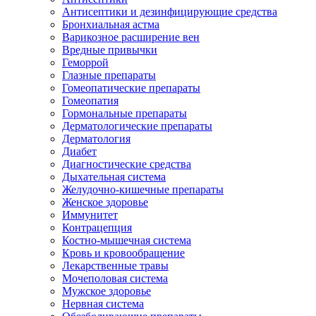
Антисептики и дезинфицирующие средства
Бронхиальная астма
Варикозное расширение вен
Вредные привычки
Геморрой
Глазные препараты
Гомеопатические препараты
Гомеопатия
Гормональные препараты
Дерматологические препараты
Дерматология
Диабет
Диагностические средства
Дыхательная система
Желудочно-кишечные препараты
Женское здоровье
Иммунитет
Контрацепция
Костно-мышечная система
Кровь и кровообращение
Лекарственные травы
Мочеполовая система
Мужское здоровье
Нервная система