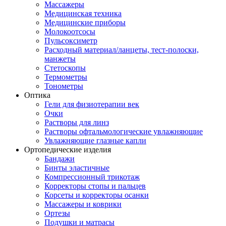
Массажеры
Медицинская техника
Медицинские приборы
Молокоотсосы
Пульсоксиметр
Расходный материал/ланцеты, тест-полоски,
манжеты
Стетоскопы
Термометры
Тонометры
Оптика
Гели для физиотерапии век
Очки
Растворы для линз
Растворы офтальмологические увлажняющие
Увлажняющие глазные капли
Ортопедические изделия
Бандажи
Бинты эластичные
Компрессионный трикотаж
Корректоры стопы и пальцев
Корсеты и корректоры осанки
Массажеры и коврики
Ортезы
Подушки и матрасы