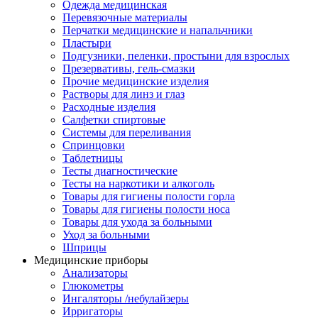
Одежда медицинская
Перевязочные материалы
Перчатки медицинские и напальчники
Пластыри
Подгузники, пеленки, простыни для взрослых
Презервативы, гель-смазки
Прочие медицинские изделия
Растворы для линз и глаз
Расходные изделия
Салфетки спиртовые
Системы для переливания
Спринцовки
Таблетницы
Тесты диагностические
Тесты на наркотики и алкоголь
Товары для гигиены полости горла
Товары для гигиены полости носа
Товары для ухода за больными
Уход за больными
Шприцы
Медицинские приборы
Анализаторы
Глюкометры
Ингаляторы /небулайзеры
Ирригаторы