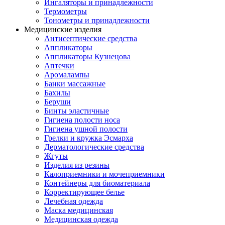
Ингаляторы и принадлежности
Термометры
Тонометры и принадлежности
Медицинские изделия
Антисептические средства
Аппликаторы
Аппликаторы Кузнецова
Аптечки
Аромалампы
Банки массажные
Бахилы
Беруши
Бинты эластичные
Гигиена полости носа
Гигиена ушной полости
Грелки и кружка Эсмарха
Дерматологические средства
Жгуты
Изделия из резины
Калоприемники и мочеприемники
Контейнеры для биоматериала
Корректирующее белье
Лечебная одежда
Маска медицинская
Медицинская одежда