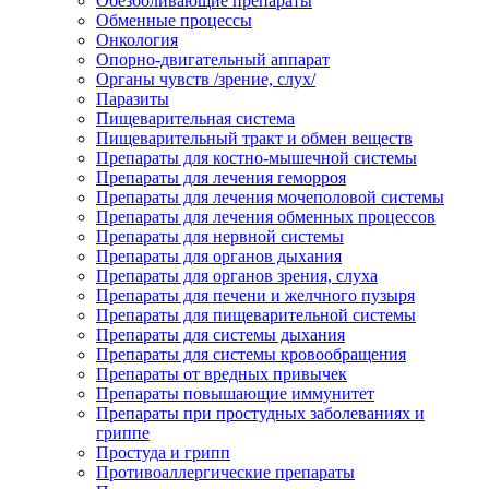
Обезболивающие препараты
Обменные процессы
Онкология
Опорно-двигательный аппарат
Органы чувств /зрение, слух/
Паразиты
Пищеварительная система
Пищеварительный тракт и обмен веществ
Препараты для костно-мышечной системы
Препараты для лечения геморроя
Препараты для лечения мочеполовой системы
Препараты для лечения обменных процессов
Препараты для нервной системы
Препараты для органов дыхания
Препараты для органов зрения, слуха
Препараты для печени и желчного пузыря
Препараты для пищеварительной системы
Препараты для системы дыхания
Препараты для системы кровообращения
Препараты от вредных привычек
Препараты повышающие иммунитет
Препараты при простудных заболеваниях и
гриппе
Простуда и грипп
Противоаллергические препараты