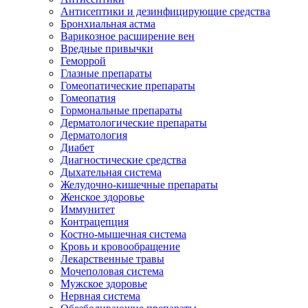
Антисептики и дезинфицирующие средства
Бронхиальная астма
Варикозное расширение вен
Вредные привычки
Геморрой
Глазные препараты
Гомеопатические препараты
Гомеопатия
Гормональные препараты
Дерматологические препараты
Дерматология
Диабет
Диагностические средства
Дыхательная система
Желудочно-кишечные препараты
Женское здоровье
Иммунитет
Контрацепция
Костно-мышечная система
Кровь и кровообращение
Лекарственные травы
Мочеполовая система
Мужское здоровье
Нервная система