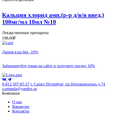
Кальция хлорид амп.(р-р д/в/в введ.)
100мг/мл 10мл №10
Лекарственные препараты
198,00
₽
Дарим кэш-бек -10%
Забронируйте товар на сайте и получите скидку 10%
8-812-507-85-27
г. Санкт-Петербург, пр.Непокоренных д 74
a.primula@yandex.ru
Компания
О нас
Вакансии
Контакты