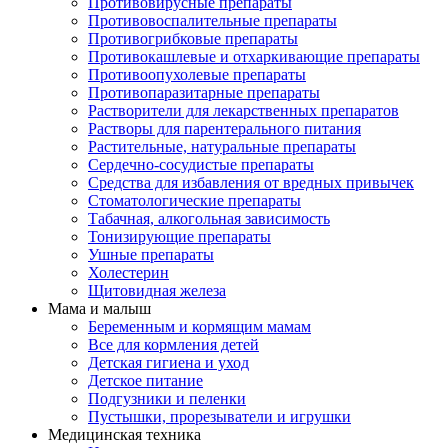
Противовирусные препараты
Противовоспалительные препараты
Противогрибковые препараты
Противокашлевые и отхаркивающие препараты
Противоопухолевые препараты
Противопаразитарные препараты
Растворители для лекарственных препаратов
Растворы для парентерального питания
Растительные, натуральные препараты
Сердечно-сосудистые препараты
Средства для избавления от вредных привычек
Стоматологические препараты
Табачная, алкогольная зависимость
Тонизирующие препараты
Ушные препараты
Холестерин
Щитовидная железа
Мама и малыш
Беременным и кормящим мамам
Все для кормления детей
Детская гигиена и уход
Детское питание
Подгузники и пеленки
Пустышки, прорезыватели и игрушки
Медицинская техника