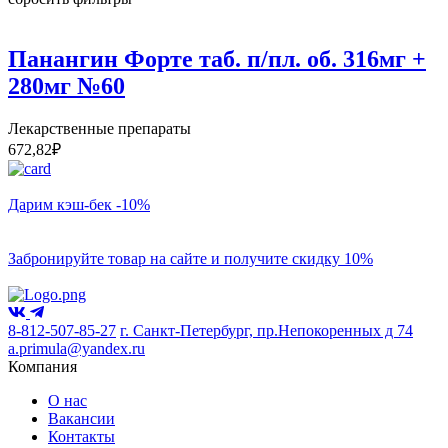
Панангин Форте таб. п/пл. об. 316мг +
280мг №60
Лекарственные препараты
672,82
₽
Дарим кэш-бек -10%
Забронируйте товар на сайте и получите скидку 10%
8-812-507-85-27
г. Санкт-Петербург, пр.Непокоренных д 74
a.primula@yandex.ru
Компания
О нас
Вакансии
Контакты