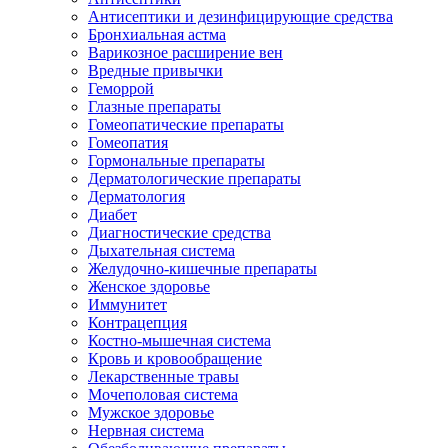
Антисептики и дезинфицирующие средства
Бронхиальная астма
Варикозное расширение вен
Вредные привычки
Геморрой
Глазные препараты
Гомеопатические препараты
Гомеопатия
Гормональные препараты
Дерматологические препараты
Дерматология
Диабет
Диагностические средства
Дыхательная система
Желудочно-кишечные препараты
Женское здоровье
Иммунитет
Контрацепция
Костно-мышечная система
Кровь и кровообращение
Лекарственные травы
Мочеполовая система
Мужское здоровье
Нервная система