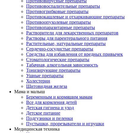
Противовирусные препараты
Противовоспалительные препараты
Противогрибковые препараты
Противокашлевые и отхаркивающие препараты
Противоопухолевые препараты
Противопаразитарные препараты
Растворители для лекарственных препаратов
Растворы для парентерального питания
Растительные, натуральные препараты
Сердечно-сосудистые препараты
Средства для избавления от вредных привычек
Стоматологические препараты
Табачная, алкогольная зависимость
Тонизирующие препараты
Ушные препараты
Холестерин
Щитовидная железа
Мама и малыш
Беременным и кормящим мамам
Все для кормления детей
Детская гигиена и уход
Детское питание
Подгузники и пеленки
Пустышки, прорезыватели и игрушки
Медицинская техника