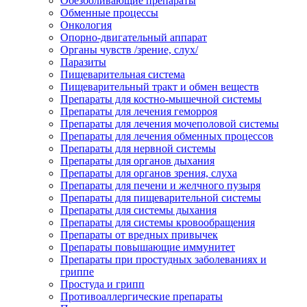
Обезболивающие препараты
Обменные процессы
Онкология
Опорно-двигательный аппарат
Органы чувств /зрение, слух/
Паразиты
Пищеварительная система
Пищеварительный тракт и обмен веществ
Препараты для костно-мышечной системы
Препараты для лечения геморроя
Препараты для лечения мочеполовой системы
Препараты для лечения обменных процессов
Препараты для нервной системы
Препараты для органов дыхания
Препараты для органов зрения, слуха
Препараты для печени и желчного пузыря
Препараты для пищеварительной системы
Препараты для системы дыхания
Препараты для системы кровообращения
Препараты от вредных привычек
Препараты повышающие иммунитет
Препараты при простудных заболеваниях и
гриппе
Простуда и грипп
Противоаллергические препараты