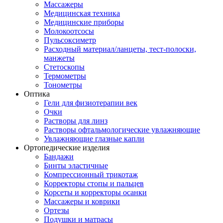
Массажеры
Медицинская техника
Медицинские приборы
Молокоотсосы
Пульсоксиметр
Расходный материал/ланцеты, тест-полоски,
манжеты
Стетоскопы
Термометры
Тонометры
Оптика
Гели для физиотерапии век
Очки
Растворы для линз
Растворы офтальмологические увлажняющие
Увлажняющие глазные капли
Ортопедические изделия
Бандажи
Бинты эластичные
Компрессионный трикотаж
Корректоры стопы и пальцев
Корсеты и корректоры осанки
Массажеры и коврики
Ортезы
Подушки и матрасы