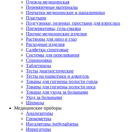
Одежда медицинская
Перевязочные материалы
Перчатки медицинские и напальчники
Пластыри
Подгузники, пеленки, простыни для взрослых
Презервативы, гель-смазки
Прочие медицинские изделия
Растворы для линз и глаз
Расходные изделия
Салфетки спиртовые
Системы для переливания
Спринцовки
Таблетницы
Тесты диагностические
Тесты на наркотики и алкоголь
Товары для гигиены полости горла
Товары для гигиены полости носа
Товары для ухода за больными
Уход за больными
Шприцы
Медицинские приборы
Анализаторы
Глюкометры
Ингаляторы /небулайзеры
Ирригаторы