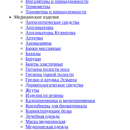
Ингаляторы и принадлежности
Термометры
Тонометры и принадлежности
Медицинские изделия
Антисептические средства
Аппликаторы
Аппликаторы Кузнецова
Аптечки
Аромалампы
Банки массажные
Бахилы
Беруши
Бинты эластичные
Гигиена полости носа
Гигиена ушной полости
Грелки и кружка Эсмарха
Дерматологические средства
Жгуты
Изделия из резины
Калоприемники и мочеприемники
Контейнеры для биоматериала
Корректирующее белье
Лечебная одежда
Маска медицинская
Медицинская одежда