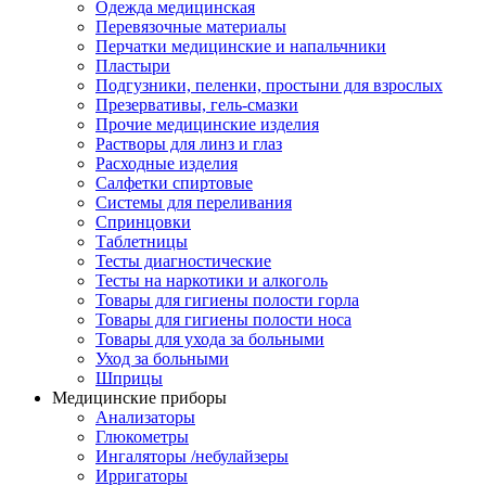
Одежда медицинская
Перевязочные материалы
Перчатки медицинские и напальчники
Пластыри
Подгузники, пеленки, простыни для взрослых
Презервативы, гель-смазки
Прочие медицинские изделия
Растворы для линз и глаз
Расходные изделия
Салфетки спиртовые
Системы для переливания
Спринцовки
Таблетницы
Тесты диагностические
Тесты на наркотики и алкоголь
Товары для гигиены полости горла
Товары для гигиены полости носа
Товары для ухода за больными
Уход за больными
Шприцы
Медицинские приборы
Анализаторы
Глюкометры
Ингаляторы /небулайзеры
Ирригаторы