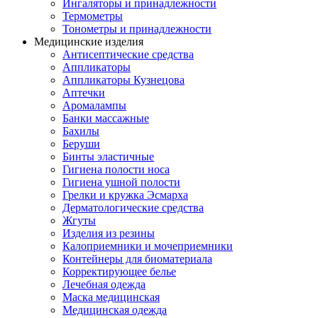
Ингаляторы и принадлежности
Термометры
Тонометры и принадлежности
Медицинские изделия
Антисептические средства
Аппликаторы
Аппликаторы Кузнецова
Аптечки
Аромалампы
Банки массажные
Бахилы
Беруши
Бинты эластичные
Гигиена полости носа
Гигиена ушной полости
Грелки и кружка Эсмарха
Дерматологические средства
Жгуты
Изделия из резины
Калоприемники и мочеприемники
Контейнеры для биоматериала
Корректирующее белье
Лечебная одежда
Маска медицинская
Медицинская одежда