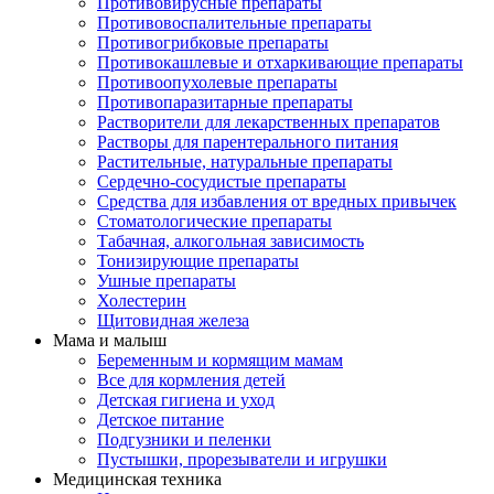
Противовирусные препараты
Противовоспалительные препараты
Противогрибковые препараты
Противокашлевые и отхаркивающие препараты
Противоопухолевые препараты
Противопаразитарные препараты
Растворители для лекарственных препаратов
Растворы для парентерального питания
Растительные, натуральные препараты
Сердечно-сосудистые препараты
Средства для избавления от вредных привычек
Стоматологические препараты
Табачная, алкогольная зависимость
Тонизирующие препараты
Ушные препараты
Холестерин
Щитовидная железа
Мама и малыш
Беременным и кормящим мамам
Все для кормления детей
Детская гигиена и уход
Детское питание
Подгузники и пеленки
Пустышки, прорезыватели и игрушки
Медицинская техника