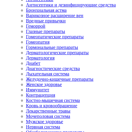
Антисептики и дезинфицирующие средства
Бронхиальная астма
Варикозное расширение вен
Вредные привычки
Геморрой
Глазные препараты
Гомеопатические препараты
Гомеопатия
Гормональные препараты
Дерматологические препараты
Дерматология
Диабет
Диагностические средства
Дыхательная система
Желудочно-кишечные препараты
Женское здоровье
Иммунитет
Контрацепция
Костно-мышечная система
Кровь и кровообращение
Лекарственные травы
Мочеполовая система
Мужское здоровье
Нервная система