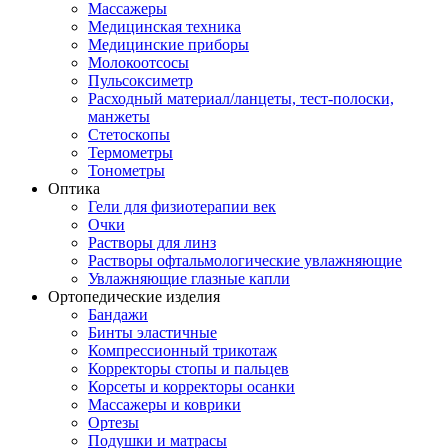
Массажеры
Медицинская техника
Медицинские приборы
Молокоотсосы
Пульсоксиметр
Расходный материал/ланцеты, тест-полоски,
манжеты
Стетоскопы
Термометры
Тонометры
Оптика
Гели для физиотерапии век
Очки
Растворы для линз
Растворы офтальмологические увлажняющие
Увлажняющие глазные капли
Ортопедические изделия
Бандажи
Бинты эластичные
Компрессионный трикотаж
Корректоры стопы и пальцев
Корсеты и корректоры осанки
Массажеры и коврики
Ортезы
Подушки и матрасы