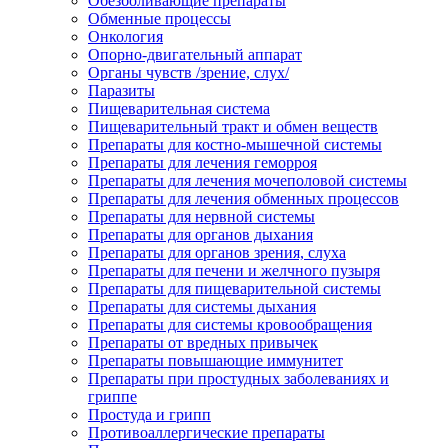
Обезболивающие препараты
Обменные процессы
Онкология
Опорно-двигательный аппарат
Органы чувств /зрение, слух/
Паразиты
Пищеварительная система
Пищеварительный тракт и обмен веществ
Препараты для костно-мышечной системы
Препараты для лечения геморроя
Препараты для лечения мочеполовой системы
Препараты для лечения обменных процессов
Препараты для нервной системы
Препараты для органов дыхания
Препараты для органов зрения, слуха
Препараты для печени и желчного пузыря
Препараты для пищеварительной системы
Препараты для системы дыхания
Препараты для системы кровообращения
Препараты от вредных привычек
Препараты повышающие иммунитет
Препараты при простудных заболеваниях и
гриппе
Простуда и грипп
Противоаллергические препараты