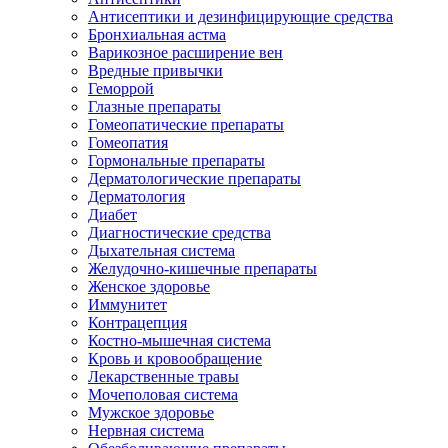
Антисептики и дезинфицирующие средства
Бронхиальная астма
Варикозное расширение вен
Вредные привычки
Геморрой
Глазные препараты
Гомеопатические препараты
Гомеопатия
Гормональные препараты
Дерматологические препараты
Дерматология
Диабет
Диагностические средства
Дыхательная система
Желудочно-кишечные препараты
Женское здоровье
Иммунитет
Контрацепция
Костно-мышечная система
Кровь и кровообращение
Лекарственные травы
Мочеполовая система
Мужское здоровье
Нервная система