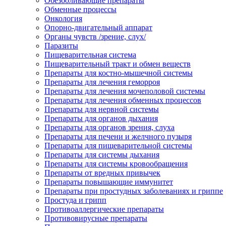
Обезболивающие препараты
Обменные процессы
Онкология
Опорно-двигательный аппарат
Органы чувств /зрение, слух/
Паразиты
Пищеварительная система
Пищеварительный тракт и обмен веществ
Препараты для костно-мышечной системы
Препараты для лечения геморроя
Препараты для лечения мочеполовой системы
Препараты для лечения обменных процессов
Препараты для нервной системы
Препараты для органов дыхания
Препараты для органов зрения, слуха
Препараты для печени и желчного пузыря
Препараты для пищеварительной системы
Препараты для системы дыхания
Препараты для системы кровообращения
Препараты от вредных привычек
Препараты повышающие иммунитет
Препараты при простудных заболеваниях и гриппе
Простуда и грипп
Противоаллергические препараты
Противовирусные препараты