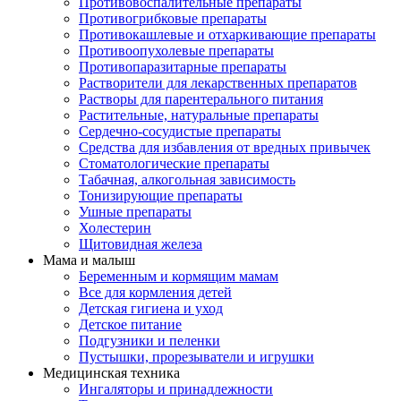
Противовоспалительные препараты
Противогрибковые препараты
Противокашлевые и отхаркивающие препараты
Противоопухолевые препараты
Противопаразитарные препараты
Растворители для лекарственных препаратов
Растворы для парентерального питания
Растительные, натуральные препараты
Сердечно-сосудистые препараты
Средства для избавления от вредных привычек
Стоматологические препараты
Табачная, алкогольная зависимость
Тонизирующие препараты
Ушные препараты
Холестерин
Щитовидная железа
Мама и малыш
Беременным и кормящим мамам
Все для кормления детей
Детская гигиена и уход
Детское питание
Подгузники и пеленки
Пустышки, прорезыватели и игрушки
Медицинская техника
Ингаляторы и принадлежности