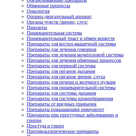
Обезболивающие препараты
Обменные процессы
Онкология
Опорно-двигательный аппарат
Органы чувств /зрение, слух/
Паразиты
Пищеварительная система
Пищеварительный тракт и обмен веществ
Препараты для костно-мышечной системы
Препараты для лечения геморроя
Препараты для лечения мочеполовой системы
Препараты для лечения обменных процессов
Препараты для нервной системы
Препараты для органов дыхания
Препараты для органов зрения, слуха
Препараты для печени и желчного пузыря
Препараты для пищеварительной системы
Препараты для системы дыхания
Препараты для системы кровообращения
Препараты от вредных привычек
Препараты повышающие иммунитет
Препараты при простудных заболеваниях и
гриппе
Простуда и грипп
Противоаллергические препараты