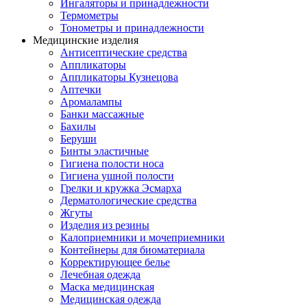
Ингаляторы и принадлежности
Термометры
Тонометры и принадлежности
Медицинские изделия
Антисептические средства
Аппликаторы
Аппликаторы Кузнецова
Аптечки
Аромалампы
Банки массажные
Бахилы
Беруши
Бинты эластичные
Гигиена полости носа
Гигиена ушной полости
Грелки и кружка Эсмарха
Дерматологические средства
Жгуты
Изделия из резины
Калоприемники и мочеприемники
Контейнеры для биоматериала
Корректирующее белье
Лечебная одежда
Маска медицинская
Медицинская одежда