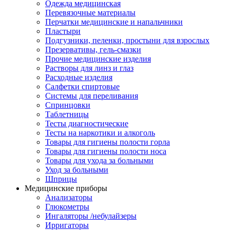
Одежда медицинская
Перевязочные материалы
Перчатки медицинские и напальчники
Пластыри
Подгузники, пеленки, простыни для взрослых
Презервативы, гель-смазки
Прочие медицинские изделия
Растворы для линз и глаз
Расходные изделия
Салфетки спиртовые
Системы для переливания
Спринцовки
Таблетницы
Тесты диагностические
Тесты на наркотики и алкоголь
Товары для гигиены полости горла
Товары для гигиены полости носа
Товары для ухода за больными
Уход за больными
Шприцы
Медицинские приборы
Анализаторы
Глюкометры
Ингаляторы /небулайзеры
Ирригаторы