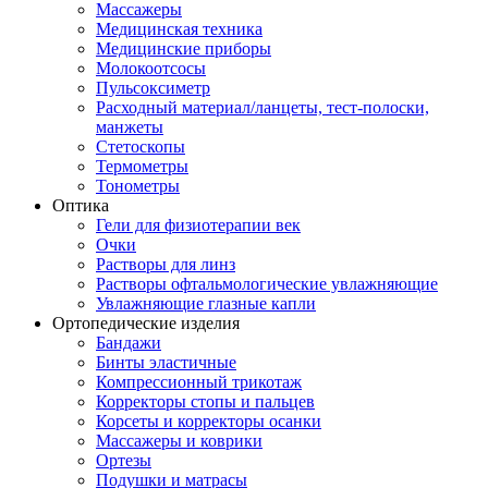
Массажеры
Медицинская техника
Медицинские приборы
Молокоотсосы
Пульсоксиметр
Расходный материал/ланцеты, тест-полоски,
манжеты
Стетоскопы
Термометры
Тонометры
Оптика
Гели для физиотерапии век
Очки
Растворы для линз
Растворы офтальмологические увлажняющие
Увлажняющие глазные капли
Ортопедические изделия
Бандажи
Бинты эластичные
Компрессионный трикотаж
Корректоры стопы и пальцев
Корсеты и корректоры осанки
Массажеры и коврики
Ортезы
Подушки и матрасы