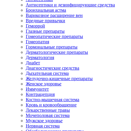
Антисептики и дезинфицирующие средства
Бронхиальная астма
Варикозное расширение вен
Вредные привычки
Геморрой
Глазные препараты
Гомеопатические препараты
Гомеопатия
Гормональные препараты
Дерматологические препараты
Дерматология
Диабет
Диагностические средства
Дыхательная система
Желудочно-кишечные препараты
Женское здоровье
Иммунитет
Контрацепция
Костно-мышечная система
Кровь и кровообращение
Лекарственные травы
Мочеполовая система
Мужское здоровье
Нервная система