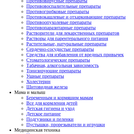
Противовирусные препараты
Противовоспалительные препараты
Противогрибковые препараты
Противокашлевые и отхаркивающие препараты
Противоопухолевые препараты
Противопаразитарные препараты
Растворители для лекарственных препаратов
Растворы для парентерального питания
Растительные, натуральные препараты
Сердечно-сосудистые препараты
Средства для избавления от вредных привычек
Стоматологические препараты
Табачная, алкогольная зависимость
Тонизирующие препараты
Ушные препараты
Холестерин
Щитовидная железа
Мама и малыш
Беременным и кормящим мамам
Все для кормления детей
Детская гигиена и уход
Детское питание
Подгузники и пеленки
Пустышки, прорезыватели и игрушки
Медицинская техника