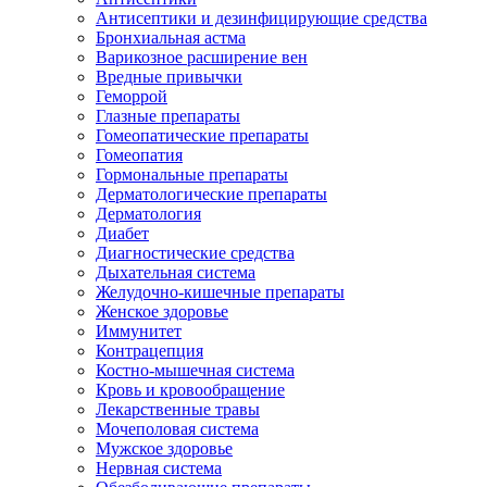
Антисептики и дезинфицирующие средства
Бронхиальная астма
Варикозное расширение вен
Вредные привычки
Геморрой
Глазные препараты
Гомеопатические препараты
Гомеопатия
Гормональные препараты
Дерматологические препараты
Дерматология
Диабет
Диагностические средства
Дыхательная система
Желудочно-кишечные препараты
Женское здоровье
Иммунитет
Контрацепция
Костно-мышечная система
Кровь и кровообращение
Лекарственные травы
Мочеполовая система
Мужское здоровье
Нервная система