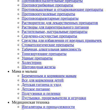
Противовоспалительные препараты
Противогрибковые препараты
Противокашлевые и отхаркивающие препараты
Противоопухолевые препараты
Противопаразитарные препараты
Растворители для лекарственных препаратов
Растворы для парентерального питания
Растительные, натуральные препараты
Сердечно-сосудистые препараты
Средства для избавления от вредных привычек
Стоматологические препараты
Табачная, алкогольная зависимость
Тонизирующие препараты
Ушные препараты
Холестерин
Щитовидная железа
Мама и малыш
Беременным и кормящим мамам
Все для кормления детей
Детская гигиена и уход
Детское питание
Подгузники и пеленки
Пустышки, прорезыватели и игрушки
Медицинская техника
Ингаляторы и принадлежности