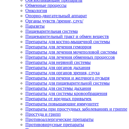
Обезболивающие препараты
Обменные процессы
Онкология
Опорно-двигательный аппарат
Органы чувств /зрение, слух/
Паразиты
Пищеварительная система
Пищеварительный тракт и обмен веществ
Препараты для костно-мышечной системы
Препараты для лечения геморроя
Препараты для лечения мочеполовой системы
Препараты для лечения обменных процессов
Препараты для нервной системы
Препараты для органов дыхания
Препараты для органов зрения, слуха
Препараты для печени и желчного пузыря
Препараты для пищеварительной системы
Препараты для системы дыхания
Препараты для системы кровообращения
Препараты от вредных привычек
Препараты повышающие иммунитет
Препараты при простудных заболеваниях и гриппе
Простуда и грипп
Противоаллергические препараты
Противовирусные препараты