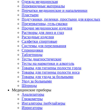
Одежда медицинская
Перевязочные материалы
Перчатки медицинские и напальчники
Пластыри
Подгузники, пеленки, простыни для взрослых
Презервативы, гель-смазки
Прочие медицинские изделия
Растворы для линз и глаз
Расходные изделия
Салфетки спиртовые
Системы для переливания
Спринцовки
Таблетницы
Тесты диагностические
Тесты на наркотики и алкоголь
Товары для гигиены полости горла
Товары для гигиены полости носа
Товары для ухода за больными
Уход за больными
Шприцы
Медицинские приборы
Анализаторы
Глюкометры
Ингаляторы /небулайзеры
Ирригаторы