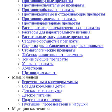
Противовирусные препараты
Противовоспалительные препараты
Противогрибковые препараты
Противокашлевые и отхаркивающие препараты
Противоопухолевые препараты
Противопаразитарные препараты
Растворители для лекарственных препаратов
Растворы для парентерального питания
Растительные, натуральные препараты
Сердечно-сосудистые препараты
Средства для избавления от вредных привычек
Стоматологические препараты
Табачная, алкогольная зависимость
Тонизирующие препараты
Ушные препараты
Холестерин
Щитовидная железа
Мама и малыш
Беременным и кормящим мамам
Все для кормления детей
Детская гигиена и уход
Детское питание
Подгузники и пеленки
Пустышки, прорезыватели и игрушки
Медицинская техника