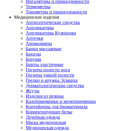
Ингаляторы и принадлежности
Термометры
Тонометры и принадлежности
Медицинские изделия
Антисептические средства
Аппликаторы
Аппликаторы Кузнецова
Аптечки
Аромалампы
Банки массажные
Бахилы
Беруши
Бинты эластичные
Гигиена полости носа
Гигиена ушной полости
Грелки и кружка Эсмарха
Дерматологические средства
Жгуты
Изделия из резины
Калоприемники и мочеприемники
Контейнеры для биоматериала
Корректирующее белье
Лечебная одежда
Маска медицинская
Медицинская одежда