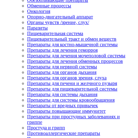
Обезболивающие препараты
Обменные процессы
Онкология
Опорно-двигательный аппарат
Органы чувств /зрение, слух/
Паразиты
Пищеварительная система
Пищеварительный тракт и обмен веществ
Препараты для костно-мышечной системы
Препараты для лечения геморроя
Препараты для лечения мочеполовой системы
Препараты для лечения обменных процессов
Препараты для нервной системы
Препараты для органов дыхания
Препараты для органов зрения, слуха
Препараты для печени и желчного пузыря
Препараты для пищеварительной системы
Препараты для системы дыхания
Препараты для системы кровообращения
Препараты от вредных привычек
Препараты повышающие иммунитет
Препараты при простудных заболеваниях и
гриппе
Простуда и грипп
Противоаллергические препараты