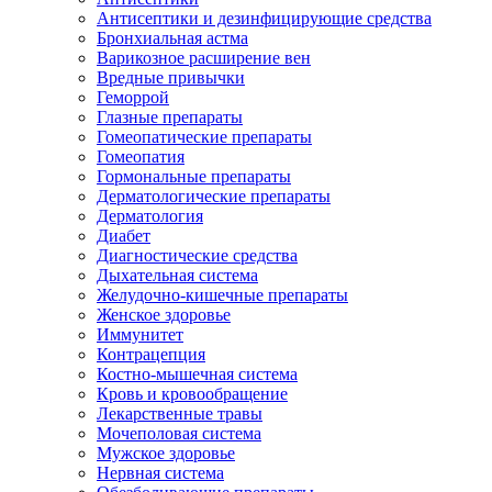
Антисептики и дезинфицирующие средства
Бронхиальная астма
Варикозное расширение вен
Вредные привычки
Геморрой
Глазные препараты
Гомеопатические препараты
Гомеопатия
Гормональные препараты
Дерматологические препараты
Дерматология
Диабет
Диагностические средства
Дыхательная система
Желудочно-кишечные препараты
Женское здоровье
Иммунитет
Контрацепция
Костно-мышечная система
Кровь и кровообращение
Лекарственные травы
Мочеполовая система
Мужское здоровье
Нервная система