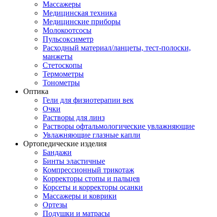
Массажеры
Медицинская техника
Медицинские приборы
Молокоотсосы
Пульсоксиметр
Расходный материал/ланцеты, тест-полоски,
манжеты
Стетоскопы
Термометры
Тонометры
Оптика
Гели для физиотерапии век
Очки
Растворы для линз
Растворы офтальмологические увлажняющие
Увлажняющие глазные капли
Ортопедические изделия
Бандажи
Бинты эластичные
Компрессионный трикотаж
Корректоры стопы и пальцев
Корсеты и корректоры осанки
Массажеры и коврики
Ортезы
Подушки и матрасы