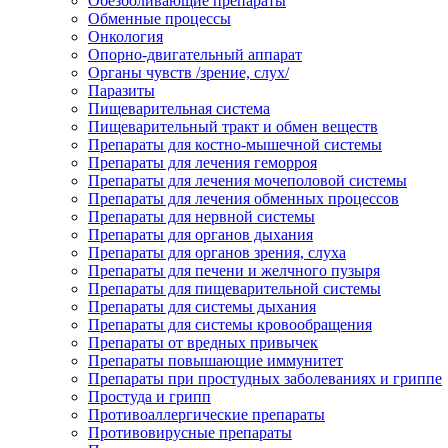
Обезболивающие препараты
Обменные процессы
Онкология
Опорно-двигательный аппарат
Органы чувств /зрение, слух/
Паразиты
Пищеварительная система
Пищеварительный тракт и обмен веществ
Препараты для костно-мышечной системы
Препараты для лечения геморроя
Препараты для лечения мочеполовой системы
Препараты для лечения обменных процессов
Препараты для нервной системы
Препараты для органов дыхания
Препараты для органов зрения, слуха
Препараты для печени и желчного пузыря
Препараты для пищеварительной системы
Препараты для системы дыхания
Препараты для системы кровообращения
Препараты от вредных привычек
Препараты повышающие иммунитет
Препараты при простудных заболеваниях и гриппе
Простуда и грипп
Противоаллергические препараты
Противовирусные препараты