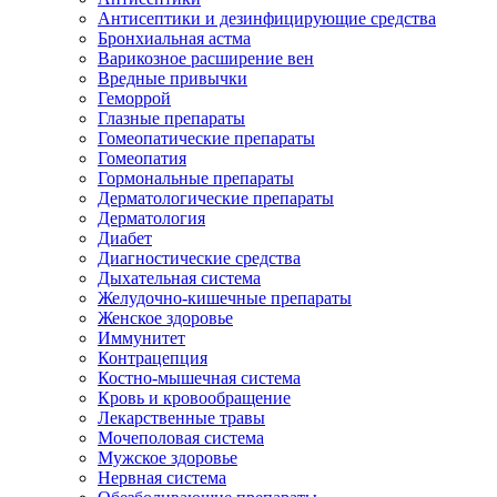
Антисептики и дезинфицирующие средства
Бронхиальная астма
Варикозное расширение вен
Вредные привычки
Геморрой
Глазные препараты
Гомеопатические препараты
Гомеопатия
Гормональные препараты
Дерматологические препараты
Дерматология
Диабет
Диагностические средства
Дыхательная система
Желудочно-кишечные препараты
Женское здоровье
Иммунитет
Контрацепция
Костно-мышечная система
Кровь и кровообращение
Лекарственные травы
Мочеполовая система
Мужское здоровье
Нервная система