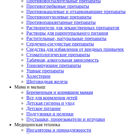
Противовоспалительные препараты
Противогрибковые препараты
Противокашлевые и отхаркивающие препараты
Противоопухолевые препараты
Противопаразитарные препараты
Растворители для лекарственных препаратов
Растворы для парентерального питания
Растительные, натуральные препараты
Сердечно-сосудистые препараты
Средства для избавления от вредных привычек
Стоматологические препараты
Табачная, алкогольная зависимость
Тонизирующие препараты
Ушные препараты
Холестерин
Щитовидная железа
Мама и малыш
Беременным и кормящим мамам
Все для кормления детей
Детская гигиена и уход
Детское питание
Подгузники и пеленки
Пустышки, прорезыватели и игрушки
Медицинская техника
Ингаляторы и принадлежности