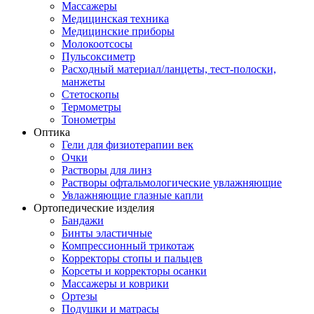
Массажеры
Медицинская техника
Медицинские приборы
Молокоотсосы
Пульсоксиметр
Расходный материал/ланцеты, тест-полоски,
манжеты
Стетоскопы
Термометры
Тонометры
Оптика
Гели для физиотерапии век
Очки
Растворы для линз
Растворы офтальмологические увлажняющие
Увлажняющие глазные капли
Ортопедические изделия
Бандажи
Бинты эластичные
Компрессионный трикотаж
Корректоры стопы и пальцев
Корсеты и корректоры осанки
Массажеры и коврики
Ортезы
Подушки и матрасы