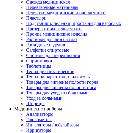
Одежда медицинская
Перевязочные материалы
Перчатки медицинские и напальчники
Пластыри
Подгузники, пеленки, простыни для взрослых
Презервативы, гель-смазки
Прочие медицинские изделия
Растворы для линз и глаз
Расходные изделия
Салфетки спиртовые
Системы для переливания
Спринцовки
Таблетницы
Тесты диагностические
Тесты на наркотики и алкоголь
Товары для гигиены полости горла
Товары для гигиены полости носа
Товары для ухода за больными
Уход за больными
Шприцы
Медицинские приборы
Анализаторы
Глюкометры
Ингаляторы /небулайзеры
Ирригаторы