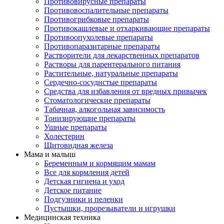
Противовирусные препараты
Противовоспалительные препараты
Противогрибковые препараты
Противокашлевые и отхаркивающие препараты
Противоопухолевые препараты
Противопаразитарные препараты
Растворители для лекарственных препаратов
Растворы для парентерального питания
Растительные, натуральные препараты
Сердечно-сосудистые препараты
Средства для избавления от вредных привычек
Стоматологические препараты
Табачная, алкогольная зависимость
Тонизирующие препараты
Ушные препараты
Холестерин
Щитовидная железа
Мама и малыш
Беременным и кормящим мамам
Все для кормления детей
Детская гигиена и уход
Детское питание
Подгузники и пеленки
Пустышки, прорезыватели и игрушки
Медицинская техника