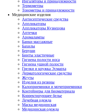
Ингаляторы и принадлежности
Термометры
Тонометры и принадлежности
Медицинские изделия
Антисептические средства
Аппликаторы
Аппликаторы Кузнецова
Аптечки
Аромалампы
Банки массажные
Бахилы
Беруши
Бинты эластичные
Гигиена полости носа
Гигиена ушной полости
Грелки и кружка Эсмарха
Дерматологические средства
Жгуты
Изделия из резины
Калоприемники и мочеприемники
Контейнеры для биоматериала
Корректирующее белье
Лечебная одежда
Маска медицинская
Медицинская одежда