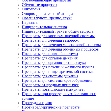
Обезболивающие препараты
Обменные процессы
Онкология
Опорно-двигательный аппарат
Органы чувств /зрение, слух/
Паразиты
Пищеварительная система
Пищеварительный тракт и обмен веществ
Препараты для костно-мышечной системы
Препараты для лечения геморроя
Препараты для лечения мочеполовой системы
Препараты для лечения обменных процессов
Препараты для нервной системы
Препараты для органов дыхания
Препараты для органов зрения, слуха
Препараты для печени и желчного пузыря
Препараты для пищеварительной системы
Препараты для системы дыхания
Препараты для системы кровообращения
Препараты от вредных привычек
Препараты повышающие иммунитет
Препараты при простудных заболеваниях и
гриппе
Простуда и грипп
Противоаллергические препараты