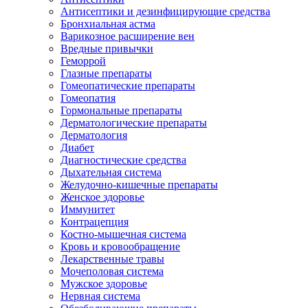
Антисептики и дезинфицирующие средства
Бронхиальная астма
Варикозное расширение вен
Вредные привычки
Геморрой
Глазные препараты
Гомеопатические препараты
Гомеопатия
Гормональные препараты
Дерматологические препараты
Дерматология
Диабет
Диагностические средства
Дыхательная система
Желудочно-кишечные препараты
Женское здоровье
Иммунитет
Контрацепция
Костно-мышечная система
Кровь и кровообращение
Лекарственные травы
Мочеполовая система
Мужское здоровье
Нервная система