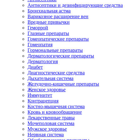
Антисептики и дезинфицирующие средства
Бронхиальная астма
Варикозное расширение вен
Вредные привычки
Геморрой
Глазные препараты
Гомеопатические препараты
Гомеопатия
Гормональные препараты
Дерматологические препараты
Дерматология
Диабет
Диагностические средства
Дыхательная система
Желудочно-кишечные препараты
Женское здоровье
Иммунитет
Контрацепция
Костно-мышечная система
Кровь и кровообращение
Лекарственные травы
Мочеполовая система
Мужское здоровье
Нервная система