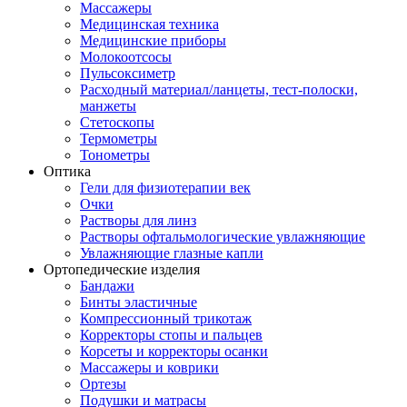
Массажеры
Медицинская техника
Медицинские приборы
Молокоотсосы
Пульсоксиметр
Расходный материал/ланцеты, тест-полоски,
манжеты
Стетоскопы
Термометры
Тонометры
Оптика
Гели для физиотерапии век
Очки
Растворы для линз
Растворы офтальмологические увлажняющие
Увлажняющие глазные капли
Ортопедические изделия
Бандажи
Бинты эластичные
Компрессионный трикотаж
Корректоры стопы и пальцев
Корсеты и корректоры осанки
Массажеры и коврики
Ортезы
Подушки и матрасы