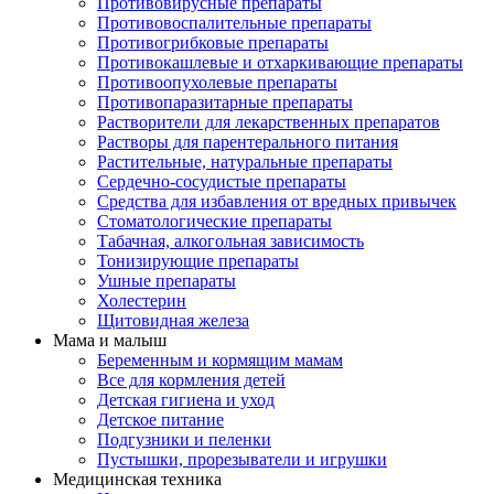
Противовирусные препараты
Противовоспалительные препараты
Противогрибковые препараты
Противокашлевые и отхаркивающие препараты
Противоопухолевые препараты
Противопаразитарные препараты
Растворители для лекарственных препаратов
Растворы для парентерального питания
Растительные, натуральные препараты
Сердечно-сосудистые препараты
Средства для избавления от вредных привычек
Стоматологические препараты
Табачная, алкогольная зависимость
Тонизирующие препараты
Ушные препараты
Холестерин
Щитовидная железа
Мама и малыш
Беременным и кормящим мамам
Все для кормления детей
Детская гигиена и уход
Детское питание
Подгузники и пеленки
Пустышки, прорезыватели и игрушки
Медицинская техника