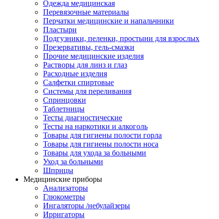
Одежда медицинская
Перевязочные материалы
Перчатки медицинские и напальчники
Пластыри
Подгузники, пеленки, простыни для взрослых
Презервативы, гель-смазки
Прочие медицинские изделия
Растворы для линз и глаз
Расходные изделия
Салфетки спиртовые
Системы для переливания
Спринцовки
Таблетницы
Тесты диагностические
Тесты на наркотики и алкоголь
Товары для гигиены полости горла
Товары для гигиены полости носа
Товары для ухода за больными
Уход за больными
Шприцы
Медицинские приборы
Анализаторы
Глюкометры
Ингаляторы /небулайзеры
Ирригаторы