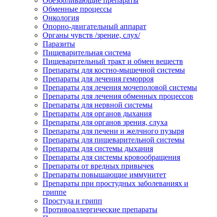
Обезболивающие препараты
Обменные процессы
Онкология
Опорно-двигательный аппарат
Органы чувств /зрение, слух/
Паразиты
Пищеварительная система
Пищеварительный тракт и обмен веществ
Препараты для костно-мышечной системы
Препараты для лечения геморроя
Препараты для лечения мочеполовой системы
Препараты для лечения обменных процессов
Препараты для нервной системы
Препараты для органов дыхания
Препараты для органов зрения, слуха
Препараты для печени и желчного пузыря
Препараты для пищеварительной системы
Препараты для системы дыхания
Препараты для системы кровообращения
Препараты от вредных привычек
Препараты повышающие иммунитет
Препараты при простудных заболеваниях и
гриппе
Простуда и грипп
Противоаллергические препараты