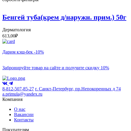
Бенгей туба(крем д/наружн. прим.) 50г
Дерматология
613,00
₽
Дарим кэш-бек -10%
Забронируйте товар на сайте и получите скидку 10%
8-812-507-85-27
г. Санкт-Петербург, пр.Непокоренных д 74
a.primula@yandex.ru
Компания
О нас
Вакансии
Контакты
Покупателям