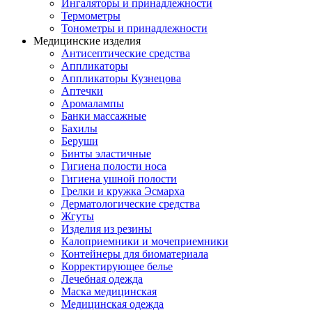
Ингаляторы и принадлежности
Термометры
Тонометры и принадлежности
Медицинские изделия
Антисептические средства
Аппликаторы
Аппликаторы Кузнецова
Аптечки
Аромалампы
Банки массажные
Бахилы
Беруши
Бинты эластичные
Гигиена полости носа
Гигиена ушной полости
Грелки и кружка Эсмарха
Дерматологические средства
Жгуты
Изделия из резины
Калоприемники и мочеприемники
Контейнеры для биоматериала
Корректирующее белье
Лечебная одежда
Маска медицинская
Медицинская одежда