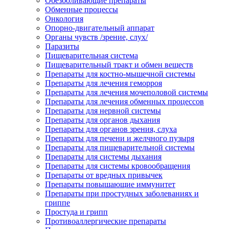
Обезболивающие препараты
Обменные процессы
Онкология
Опорно-двигательный аппарат
Органы чувств /зрение, слух/
Паразиты
Пищеварительная система
Пищеварительный тракт и обмен веществ
Препараты для костно-мышечной системы
Препараты для лечения геморроя
Препараты для лечения мочеполовой системы
Препараты для лечения обменных процессов
Препараты для нервной системы
Препараты для органов дыхания
Препараты для органов зрения, слуха
Препараты для печени и желчного пузыря
Препараты для пищеварительной системы
Препараты для системы дыхания
Препараты для системы кровообращения
Препараты от вредных привычек
Препараты повышающие иммунитет
Препараты при простудных заболеваниях и
гриппе
Простуда и грипп
Противоаллергические препараты