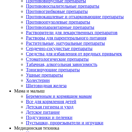
Противовирусные препараты
Противовоспалительные препараты
Противогрибковые препараты
Противокашлевые и отхаркивающие препараты
Противоопухолевые препараты
Противопаразитарные препараты
Растворители для лекарственных препаратов
Растворы для парентерального питания
Растительные, натуральные препараты
Сердечно-сосудистые препараты
Средства для избавления от вредных привычек
Стоматологические препараты
Табачная, алкогольная зависимость
Тонизирующие препараты
Ушные препараты
Холестерин
Щитовидная железа
Мама и малыш
Беременным и кормящим мамам
Все для кормления детей
Детская гигиена и уход
Детское питание
Подгузники и пеленки
Пустышки, прорезыватели и игрушки
Медицинская техника