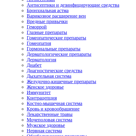
Антисептики и дезинфицирующие средства
Бронхиальная астма
Варикозное расширение вен
Вредные привычки
Геморрой
Глазные препараты
Гомеопатические препараты
Гомеопатия
Гормональные препараты
Дерматологические препараты
Дерматология
Диабет
Диагностические средства
Дыхательная система
Желудочно-кишечные препараты
Женское здоровье
Иммунитет
Контрацепция
Костно-мышечная система
Кровь и кровообращение
Лекарственные травы
Мочеполовая система
Мужское здоровье
Нервная система