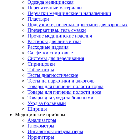
Одежда медицинская
Перевязочные материалы
Перчатки медицинские и напальчники
Пластыри
Подгузники, пеленки, простыни для взрослых
Презервативы, гель-смазки
Прочие медицинские изделия
Растворы для линз и глаз
Расходные изделия
Салфетки спиртовые
Системы для переливания
Спринцовки
Таблетницы
Тесты диагностические
Тесты на наркотики и алкоголь
Товары для гигиены полости горла
Товары для гигиены полости носа
Товары для ухода за больными
Уход за больными
Шприцы
Медицинские приборы
Анализаторы
Глюкометры
Ингаляторы /небулайзеры
Ирригаторы