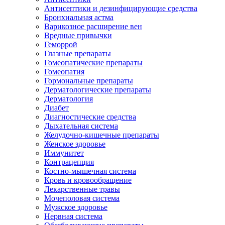
Антисептики и дезинфицирующие средства
Бронхиальная астма
Варикозное расширение вен
Вредные привычки
Геморрой
Глазные препараты
Гомеопатические препараты
Гомеопатия
Гормональные препараты
Дерматологические препараты
Дерматология
Диабет
Диагностические средства
Дыхательная система
Желудочно-кишечные препараты
Женское здоровье
Иммунитет
Контрацепция
Костно-мышечная система
Кровь и кровообращение
Лекарственные травы
Мочеполовая система
Мужское здоровье
Нервная система