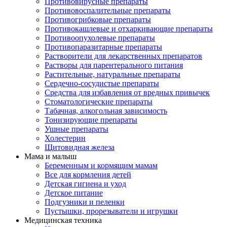
Противовирусные препараты
Противовоспалительные препараты
Противогрибковые препараты
Противокашлевые и отхаркивающие препараты
Противоопухолевые препараты
Противопаразитарные препараты
Растворители для лекарственных препаратов
Растворы для парентерального питания
Растительные, натуральные препараты
Сердечно-сосудистые препараты
Средства для избавления от вредных привычек
Стоматологические препараты
Табачная, алкогольная зависимость
Тонизирующие препараты
Ушные препараты
Холестерин
Щитовидная железа
Мама и малыш
Беременным и кормящим мамам
Все для кормления детей
Детская гигиена и уход
Детское питание
Подгузники и пеленки
Пустышки, прорезыватели и игрушки
Медицинская техника