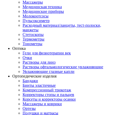
Массажеры
Медицинская техника
Медицинские приборы
Молокоотсосы
Пульсоксиметр
Расходный материал/ланцеты, тест-полоски,
манжеты
Стетоскопы
Термометры
Тонометры
Оптика
Гели для физиотерапии век
Очки
Растворы для линз
Растворы офтальмологические увлажняющие
Увлажняющие глазные капли
Ортопедические изделия
Бандажи
Бинты эластичные
Компрессионный трикотаж
Корректоры стопы и пальцев
Корсеты и корректоры осанки
Массажеры и коврики
Ортезы
Подушки и матрасы