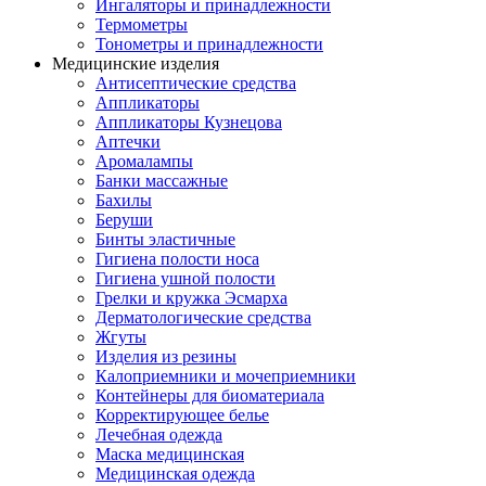
Ингаляторы и принадлежности
Термометры
Тонометры и принадлежности
Медицинские изделия
Антисептические средства
Аппликаторы
Аппликаторы Кузнецова
Аптечки
Аромалампы
Банки массажные
Бахилы
Беруши
Бинты эластичные
Гигиена полости носа
Гигиена ушной полости
Грелки и кружка Эсмарха
Дерматологические средства
Жгуты
Изделия из резины
Калоприемники и мочеприемники
Контейнеры для биоматериала
Корректирующее белье
Лечебная одежда
Маска медицинская
Медицинская одежда