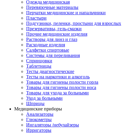
Одежда медицинская
Перевязочные материалы
Перчатки медицинские и напальчники
Пластыри
Подгузники, пеленки, простыни для взрослых
Презервативы, гель-смазки
Прочие медицинские изделия
Растворы для линз и глаз
Расходные изделия
Салфетки спиртовые
Системы для переливания
Спринцовки
Таблетницы
Тесты диагностические
Тесты на наркотики и алкоголь
Товары для гигиены полости горла
Товары для гигиены полости носа
Товары для ухода за больными
Уход за больными
Шприцы
Медицинские приборы
Анализаторы
Глюкометры
Ингаляторы /небулайзеры
Ирригаторы