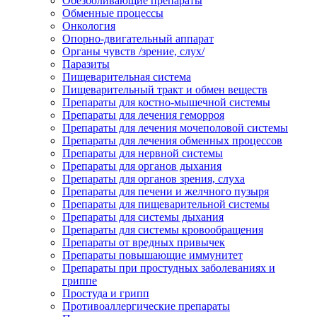
Обезболивающие препараты
Обменные процессы
Онкология
Опорно-двигательный аппарат
Органы чувств /зрение, слух/
Паразиты
Пищеварительная система
Пищеварительный тракт и обмен веществ
Препараты для костно-мышечной системы
Препараты для лечения геморроя
Препараты для лечения мочеполовой системы
Препараты для лечения обменных процессов
Препараты для нервной системы
Препараты для органов дыхания
Препараты для органов зрения, слуха
Препараты для печени и желчного пузыря
Препараты для пищеварительной системы
Препараты для системы дыхания
Препараты для системы кровообращения
Препараты от вредных привычек
Препараты повышающие иммунитет
Препараты при простудных заболеваниях и
гриппе
Простуда и грипп
Противоаллергические препараты