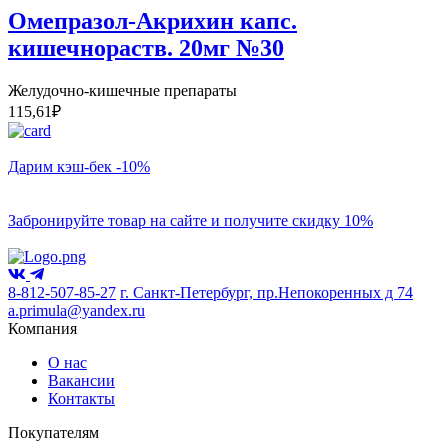
Омепразол-Акрихин капс.
кишечнораств. 20мг №30
Желудочно-кишечные препараты
115,61
₽
Дарим кэш-бек -10%
Забронируйте товар на сайте и получите скидку 10%
8-812-507-85-27
г. Санкт-Петербург, пр.Непокоренных д 74
a.primula@yandex.ru
Компания
О нас
Вакансии
Контакты
Покупателям