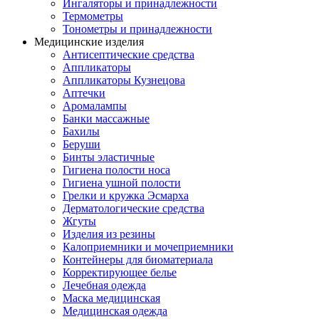
Ингаляторы и принадлежности
Термометры
Тонометры и принадлежности
Медицинские изделия
Антисептические средства
Аппликаторы
Аппликаторы Кузнецова
Аптечки
Аромалампы
Банки массажные
Бахилы
Беруши
Бинты эластичные
Гигиена полости носа
Гигиена ушной полости
Грелки и кружка Эсмарха
Дерматологические средства
Жгуты
Изделия из резины
Калоприемники и мочеприемники
Контейнеры для биоматериала
Корректирующее белье
Лечебная одежда
Маска медицинская
Медицинская одежда