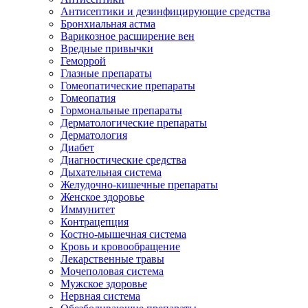
Антисептики и дезинфицирующие средства
Бронхиальная астма
Варикозное расширение вен
Вредные привычки
Геморрой
Глазные препараты
Гомеопатические препараты
Гомеопатия
Гормональные препараты
Дерматологические препараты
Дерматология
Диабет
Диагностические средства
Дыхательная система
Желудочно-кишечные препараты
Женское здоровье
Иммунитет
Контрацепция
Костно-мышечная система
Кровь и кровообращение
Лекарственные травы
Мочеполовая система
Мужское здоровье
Нервная система