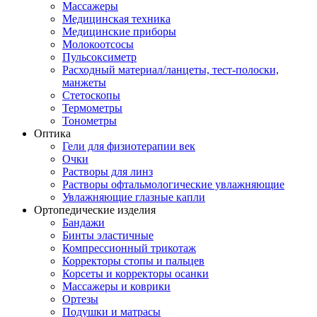
Массажеры
Медицинская техника
Медицинские приборы
Молокоотсосы
Пульсоксиметр
Расходный материал/ланцеты, тест-полоски,
манжеты
Стетоскопы
Термометры
Тонометры
Оптика
Гели для физиотерапии век
Очки
Растворы для линз
Растворы офтальмологические увлажняющие
Увлажняющие глазные капли
Ортопедические изделия
Бандажи
Бинты эластичные
Компрессионный трикотаж
Корректоры стопы и пальцев
Корсеты и корректоры осанки
Массажеры и коврики
Ортезы
Подушки и матрасы