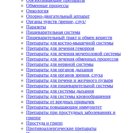
Обезболивающие препараты
Обменные процессы
Онкология
Опорно-двигательный аппарат
Органы чувств /зрение, слух/
Паразиты
Пищеварительная система
Пищеварительный тракт и обмен веществ
Препараты для костно-мышечной системы
Препараты для лечения геморроя
Препараты для лечения мочеполовой системы
Препараты для лечения обменных процессов
Препараты для нервной системы
Препараты для органов дыхания
Препараты для органов зрения, слуха
Препараты для печени и желчного пузыря
Препараты для пищеварительной системы
Препараты для системы дыхания
Препараты для системы кровообращения
Препараты от вредных привычек
Препараты повышающие иммунитет
Препараты при простудных заболеваниях и
гриппе
Простуда и грипп
Противоаллергические препараты