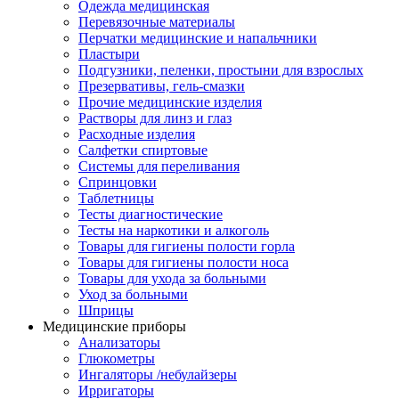
Одежда медицинская
Перевязочные материалы
Перчатки медицинские и напальчники
Пластыри
Подгузники, пеленки, простыни для взрослых
Презервативы, гель-смазки
Прочие медицинские изделия
Растворы для линз и глаз
Расходные изделия
Салфетки спиртовые
Системы для переливания
Спринцовки
Таблетницы
Тесты диагностические
Тесты на наркотики и алкоголь
Товары для гигиены полости горла
Товары для гигиены полости носа
Товары для ухода за больными
Уход за больными
Шприцы
Медицинские приборы
Анализаторы
Глюкометры
Ингаляторы /небулайзеры
Ирригаторы