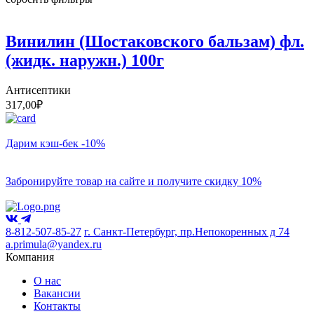
Винилин (Шостаковского бальзам) фл.
(жидк. наружн.) 100г
Антисептики
317,00
₽
Дарим кэш-бек -10%
Забронируйте товар на сайте и получите скидку 10%
8-812-507-85-27
г. Санкт-Петербург, пр.Непокоренных д 74
a.primula@yandex.ru
Компания
О нас
Вакансии
Контакты