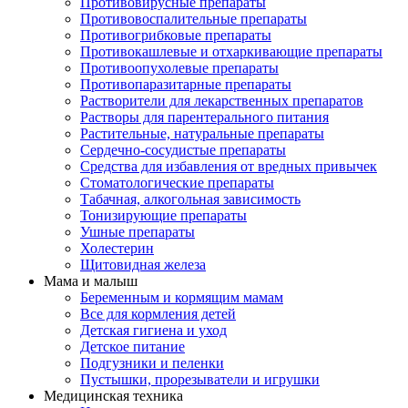
Противовирусные препараты
Противовоспалительные препараты
Противогрибковые препараты
Противокашлевые и отхаркивающие препараты
Противоопухолевые препараты
Противопаразитарные препараты
Растворители для лекарственных препаратов
Растворы для парентерального питания
Растительные, натуральные препараты
Сердечно-сосудистые препараты
Средства для избавления от вредных привычек
Стоматологические препараты
Табачная, алкогольная зависимость
Тонизирующие препараты
Ушные препараты
Холестерин
Щитовидная железа
Мама и малыш
Беременным и кормящим мамам
Все для кормления детей
Детская гигиена и уход
Детское питание
Подгузники и пеленки
Пустышки, прорезыватели и игрушки
Медицинская техника