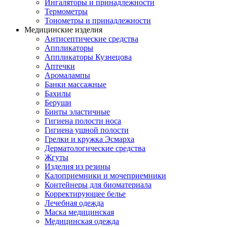
Ингаляторы и принадлежности
Термометры
Тонометры и принадлежности
Медицинские изделия
Антисептические средства
Аппликаторы
Аппликаторы Кузнецова
Аптечки
Аромалампы
Банки массажные
Бахилы
Беруши
Бинты эластичные
Гигиена полости носа
Гигиена ушной полости
Грелки и кружка Эсмарха
Дерматологические средства
Жгуты
Изделия из резины
Калоприемники и мочеприемники
Контейнеры для биоматериала
Корректирующее белье
Лечебная одежда
Маска медицинская
Медицинская одежда