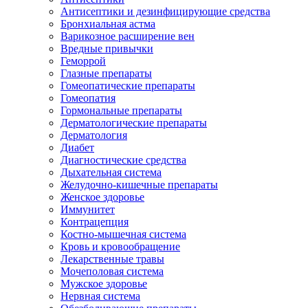
Антисептики и дезинфицирующие средства
Бронхиальная астма
Варикозное расширение вен
Вредные привычки
Геморрой
Глазные препараты
Гомеопатические препараты
Гомеопатия
Гормональные препараты
Дерматологические препараты
Дерматология
Диабет
Диагностические средства
Дыхательная система
Желудочно-кишечные препараты
Женское здоровье
Иммунитет
Контрацепция
Костно-мышечная система
Кровь и кровообращение
Лекарственные травы
Мочеполовая система
Мужское здоровье
Нервная система