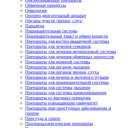
Обезболивающие препараты
Обменные процессы
Онкология
Опорно-двигательный аппарат
Органы чувств /зрение, слух/
Паразиты
Пищеварительная система
Пищеварительный тракт и обмен веществ
Препараты для костно-мышечной системы
Препараты для лечения геморроя
Препараты для лечения мочеполовой системы
Препараты для лечения обменных процессов
Препараты для нервной системы
Препараты для органов дыхания
Препараты для органов зрения, слуха
Препараты для печени и желчного пузыря
Препараты для пищеварительной системы
Препараты для системы дыхания
Препараты для системы кровообращения
Препараты от вредных привычек
Препараты повышающие иммунитет
Препараты при простудных заболеваниях и
гриппе
Простуда и грипп
Противоаллергические препараты