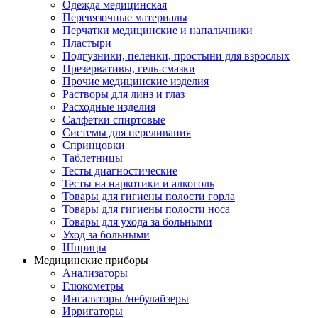
Одежда медицинская
Перевязочные материалы
Перчатки медицинские и напальчники
Пластыри
Подгузники, пеленки, простыни для взрослых
Презервативы, гель-смазки
Прочие медицинские изделия
Растворы для линз и глаз
Расходные изделия
Салфетки спиртовые
Системы для переливания
Спринцовки
Таблетницы
Тесты диагностические
Тесты на наркотики и алкоголь
Товары для гигиены полости горла
Товары для гигиены полости носа
Товары для ухода за больными
Уход за больными
Шприцы
Медицинские приборы
Анализаторы
Глюкометры
Ингаляторы /небулайзеры
Ирригаторы