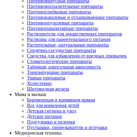
Противовирусные препараты
Противовоспалительные препараты
Противогрибковые препараты
Противокашлевые и отхаркивающие препараты
Противоопухолевые препараты
Противопаразитарные препараты
Растворители для лекарственных препаратов
Растворы для парентерального питания
Растительные, натуральные препараты
Сердечно-сосудистые препараты
Средства для избавления от вредных привычек
Стоматологические препараты
Табачная, алкогольная зависимость
Тонизирующие препараты
Ушные препараты
Холестерин
Щитовидная железа
Мама и малыш
Беременным и кормящим мамам
Все для кормления детей
Детская гигиена и уход
Детское питание
Подгузники и пеленки
Пустышки, прорезыватели и игрушки
Медицинская техника