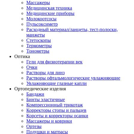
Массажеры
Медицинская техника
Медицинские приборы
Молокоотсосы
Пульсоксиметр
Расходный материал/ланцеты, тест-полоски,
манжеты
Стетоскопы
Термометры
Тонометры
Оптика
Гели для физиотерапии век
Очки
Растворы для линз
Растворы офтальмологические увлажняющие
Увлажняющие глазные капли
Ортопедические изделия
Бандажи
Бинты эластичные
Компрессионный трикотаж
Корректоры стопы и пальцев
Корсеты и корректоры осанки
Массажеры и коврики
Ортезы
Подушки и матрасы