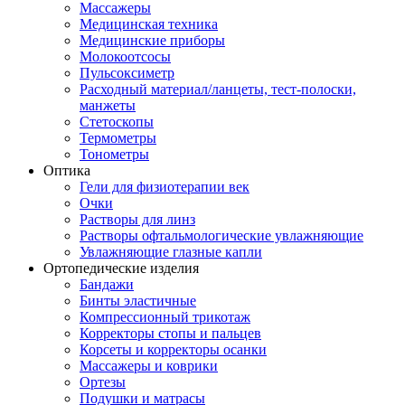
Массажеры
Медицинская техника
Медицинские приборы
Молокоотсосы
Пульсоксиметр
Расходный материал/ланцеты, тест-полоски,
манжеты
Стетоскопы
Термометры
Тонометры
Оптика
Гели для физиотерапии век
Очки
Растворы для линз
Растворы офтальмологические увлажняющие
Увлажняющие глазные капли
Ортопедические изделия
Бандажи
Бинты эластичные
Компрессионный трикотаж
Корректоры стопы и пальцев
Корсеты и корректоры осанки
Массажеры и коврики
Ортезы
Подушки и матрасы