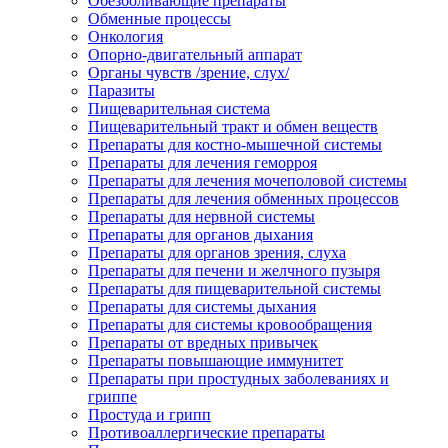
Обезболивающие препараты
Обменные процессы
Онкология
Опорно-двигательный аппарат
Органы чувств /зрение, слух/
Паразиты
Пищеварительная система
Пищеварительный тракт и обмен веществ
Препараты для костно-мышечной системы
Препараты для лечения геморроя
Препараты для лечения мочеполовой системы
Препараты для лечения обменных процессов
Препараты для нервной системы
Препараты для органов дыхания
Препараты для органов зрения, слуха
Препараты для печени и желчного пузыря
Препараты для пищеварительной системы
Препараты для системы дыхания
Препараты для системы кровообращения
Препараты от вредных привычек
Препараты повышающие иммунитет
Препараты при простудных заболеваниях и
гриппе
Простуда и грипп
Противоаллергические препараты