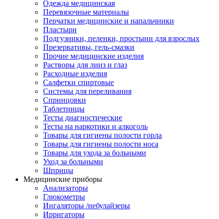
Одежда медицинская
Перевязочные материалы
Перчатки медицинские и напальчники
Пластыри
Подгузники, пеленки, простыни для взрослых
Презервативы, гель-смазки
Прочие медицинские изделия
Растворы для линз и глаз
Расходные изделия
Салфетки спиртовые
Системы для переливания
Спринцовки
Таблетницы
Тесты диагностические
Тесты на наркотики и алкоголь
Товары для гигиены полости горла
Товары для гигиены полости носа
Товары для ухода за больными
Уход за больными
Шприцы
Медицинские приборы
Анализаторы
Глюкометры
Ингаляторы /небулайзеры
Ирригаторы