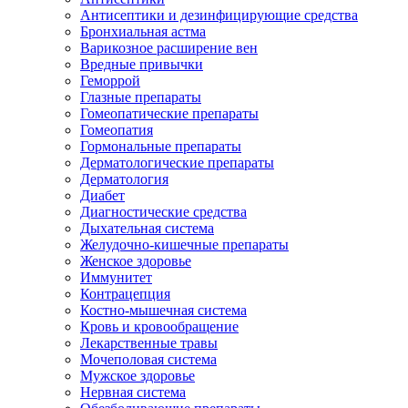
Антисептики и дезинфицирующие средства
Бронхиальная астма
Варикозное расширение вен
Вредные привычки
Геморрой
Глазные препараты
Гомеопатические препараты
Гомеопатия
Гормональные препараты
Дерматологические препараты
Дерматология
Диабет
Диагностические средства
Дыхательная система
Желудочно-кишечные препараты
Женское здоровье
Иммунитет
Контрацепция
Костно-мышечная система
Кровь и кровообращение
Лекарственные травы
Мочеполовая система
Мужское здоровье
Нервная система