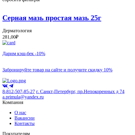
Серная мазь простая мазь 25г
Дерматология
281,00
₽
Дарим кэш-бек -10%
Забронируйте товар на сайте и получите скидку 10%
8-812-507-85-27
г. Санкт-Петербург, пр.Непокоренных д 74
a.primula@yandex.ru
Компания
О нас
Вакансии
Контакты
Покупателям