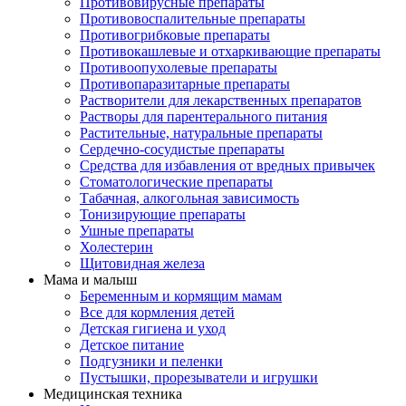
Противовирусные препараты
Противовоспалительные препараты
Противогрибковые препараты
Противокашлевые и отхаркивающие препараты
Противоопухолевые препараты
Противопаразитарные препараты
Растворители для лекарственных препаратов
Растворы для парентерального питания
Растительные, натуральные препараты
Сердечно-сосудистые препараты
Средства для избавления от вредных привычек
Стоматологические препараты
Табачная, алкогольная зависимость
Тонизирующие препараты
Ушные препараты
Холестерин
Щитовидная железа
Мама и малыш
Беременным и кормящим мамам
Все для кормления детей
Детская гигиена и уход
Детское питание
Подгузники и пеленки
Пустышки, прорезыватели и игрушки
Медицинская техника