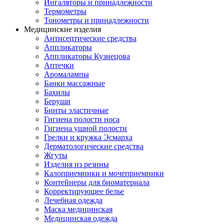
Ингаляторы и принадлежности
Термометры
Тонометры и принадлежности
Медицинские изделия
Антисептические средства
Аппликаторы
Аппликаторы Кузнецова
Аптечки
Аромалампы
Банки массажные
Бахилы
Беруши
Бинты эластичные
Гигиена полости носа
Гигиена ушной полости
Грелки и кружка Эсмарха
Дерматологические средства
Жгуты
Изделия из резины
Калоприемники и мочеприемники
Контейнеры для биоматериала
Корректирующее белье
Лечебная одежда
Маска медицинская
Медицинская одежда