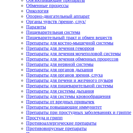
Обезболивающие препараты
Обменные процессы
Онкология
Опорно-двигательный аппарат
Органы чувств /зрение, слух/
Паразиты
Пищеварительная система
Пищеварительный тракт и обмен веществ
Препараты для костно-мышечной системы
Препараты для лечения геморроя
Препараты для лечения мочеполовой системы
Препараты для лечения обменных процессов
Препараты для нервной системы
Препараты для органов дыхания
Препараты для органов зрения, слуха
Препараты для печени и желчного пузыря
Препараты для пищеварительной системы
Препараты для системы дыхания
Препараты для системы кровообращения
Препараты от вредных привычек
Препараты повышающие иммунитет
Препараты при простудных заболеваниях и гриппе
Простуда и грипп
Противоаллергические препараты
Противовирусные препараты