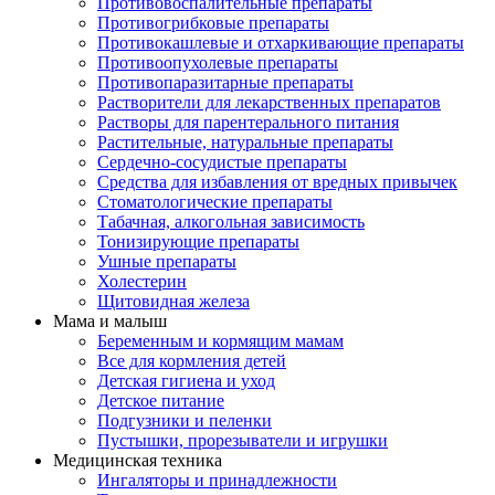
Противовоспалительные препараты
Противогрибковые препараты
Противокашлевые и отхаркивающие препараты
Противоопухолевые препараты
Противопаразитарные препараты
Растворители для лекарственных препаратов
Растворы для парентерального питания
Растительные, натуральные препараты
Сердечно-сосудистые препараты
Средства для избавления от вредных привычек
Стоматологические препараты
Табачная, алкогольная зависимость
Тонизирующие препараты
Ушные препараты
Холестерин
Щитовидная железа
Мама и малыш
Беременным и кормящим мамам
Все для кормления детей
Детская гигиена и уход
Детское питание
Подгузники и пеленки
Пустышки, прорезыватели и игрушки
Медицинская техника
Ингаляторы и принадлежности