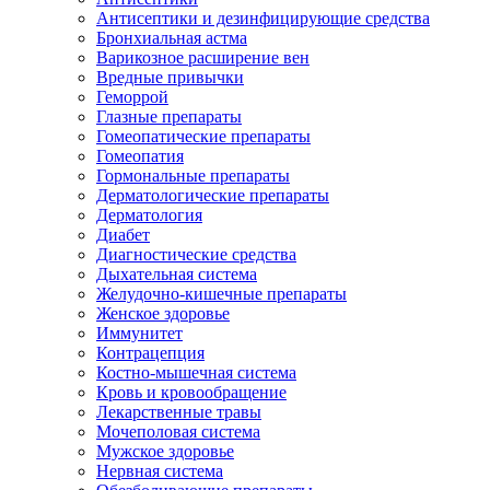
Антисептики и дезинфицирующие средства
Бронхиальная астма
Варикозное расширение вен
Вредные привычки
Геморрой
Глазные препараты
Гомеопатические препараты
Гомеопатия
Гормональные препараты
Дерматологические препараты
Дерматология
Диабет
Диагностические средства
Дыхательная система
Желудочно-кишечные препараты
Женское здоровье
Иммунитет
Контрацепция
Костно-мышечная система
Кровь и кровообращение
Лекарственные травы
Мочеполовая система
Мужское здоровье
Нервная система