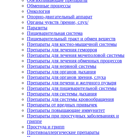
Обезболивающие препараты
Обменные процессы
Онкология
Опорно-двигательный аппарат
Органы чувств /зрение, слух/
Паразиты
Пищеварительная система
Пищеварительный тракт и обмен веществ
Препараты для костно-мышечной системы
Препараты для лечения геморроя
Препараты для лечения мочеполовой системы
Препараты для лечения обменных процессов
Препараты для нервной системы
Препараты для органов дыхания
Препараты для органов зрения, слуха
Препараты для печени и желчного пузыря
Препараты для пищеварительной системы
Препараты для системы дыхания
Препараты для системы кровообращения
Препараты от вредных привычек
Препараты повышающие иммунитет
Препараты при простудных заболеваниях и
гриппе
Простуда и грипп
Противоаллергические препараты