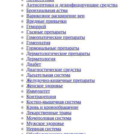
Антисептики и дезинфицирующие средства
Бронхиальная астма
Варикозное расширение вен
Вредные привычки
Геморрой
Глазные препараты
Гомеопатические препараты
Гомеопатия
Гормональные препараты
Дерматологические препараты
Дерматология
Диабет
Диагностические средства
Дыхательная система
Желудочно-кишечные препараты
Женское здоровье
Иммунитет
Контрацепция
Костно-мышечная система
Кровь и кровообращение
Лекарственные травы
Мочеполовая система
Мужское здоровье
Нервная система