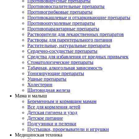
Противовирусные препараты
Противовоспалительные препараты
Противогрибковые препараты
Противокашлевые и отхаркивающие препараты
Противоопухолевые препараты
Противопаразитарные препараты
Растворители для лекарственных препаратов
Растворы для парентерального питания
Растительные, натуральные препараты
Сердечно-сосудистые препараты
Средства для избавления от вредных привычек
Стоматологические препараты
Табачная, алкогольная зависимость
Тонизирующие препараты
Ушные препараты
Холестерин
Щитовидная железа
Мама и малыш
Беременным и кормящим мамам
Все для кормления детей
Детская гигиена и уход
Детское питание
Подгузники и пеленки
Пустышки, прорезыватели и игрушки
Медицинская техника