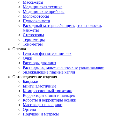
Массажеры
Медицинская техника
Медицинские приборы
Молокоотсосы
Пульсоксиметр
Расходный материал/ланцеты, тест-полоски,
манжеты
Стетоскопы
Термометры
Тонометры
Оптика
Гели для физиотерапии век
Очки
Растворы для линз
Растворы офтальмологические увлажняющие
Увлажняющие глазные капли
Ортопедические изделия
Бандажи
Бинты эластичные
Компрессионный трикотаж
Корректоры стопы и пальцев
Корсеты и корректоры осанки
Массажеры и коврики
Ортезы
Подушки и матрасы