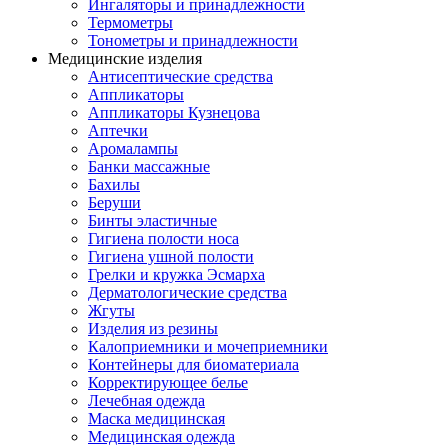
Ингаляторы и принадлежности
Термометры
Тонометры и принадлежности
Медицинские изделия
Антисептические средства
Аппликаторы
Аппликаторы Кузнецова
Аптечки
Аромалампы
Банки массажные
Бахилы
Беруши
Бинты эластичные
Гигиена полости носа
Гигиена ушной полости
Грелки и кружка Эсмарха
Дерматологические средства
Жгуты
Изделия из резины
Калоприемники и мочеприемники
Контейнеры для биоматериала
Корректирующее белье
Лечебная одежда
Маска медицинская
Медицинская одежда