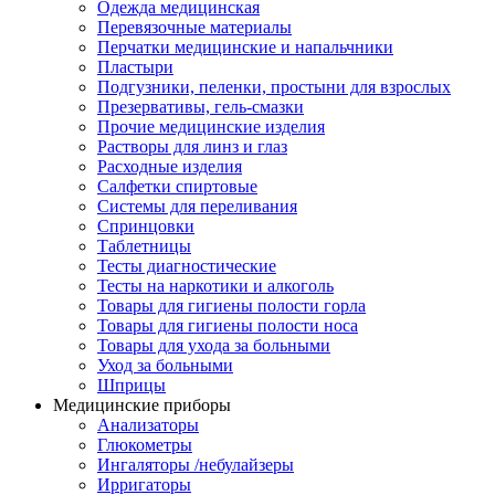
Одежда медицинская
Перевязочные материалы
Перчатки медицинские и напальчники
Пластыри
Подгузники, пеленки, простыни для взрослых
Презервативы, гель-смазки
Прочие медицинские изделия
Растворы для линз и глаз
Расходные изделия
Салфетки спиртовые
Системы для переливания
Спринцовки
Таблетницы
Тесты диагностические
Тесты на наркотики и алкоголь
Товары для гигиены полости горла
Товары для гигиены полости носа
Товары для ухода за больными
Уход за больными
Шприцы
Медицинские приборы
Анализаторы
Глюкометры
Ингаляторы /небулайзеры
Ирригаторы