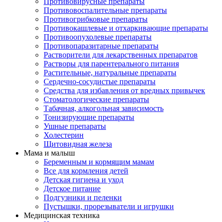
Противовирусные препараты
Противовоспалительные препараты
Противогрибковые препараты
Противокашлевые и отхаркивающие препараты
Противоопухолевые препараты
Противопаразитарные препараты
Растворители для лекарственных препаратов
Растворы для парентерального питания
Растительные, натуральные препараты
Сердечно-сосудистые препараты
Средства для избавления от вредных привычек
Стоматологические препараты
Табачная, алкогольная зависимость
Тонизирующие препараты
Ушные препараты
Холестерин
Щитовидная железа
Мама и малыш
Беременным и кормящим мамам
Все для кормления детей
Детская гигиена и уход
Детское питание
Подгузники и пеленки
Пустышки, прорезыватели и игрушки
Медицинская техника