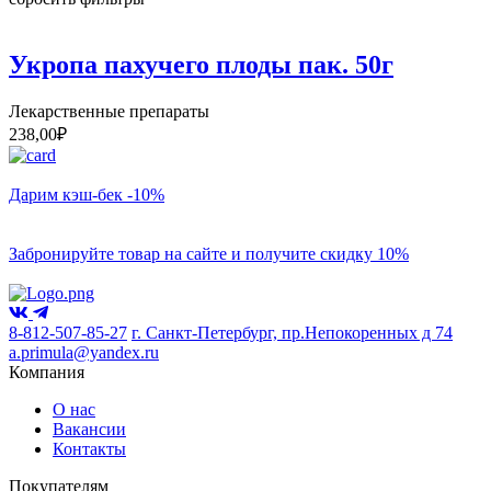
Укропа пахучего плоды пак. 50г
Лекарственные препараты
238,00
₽
Дарим кэш-бек -10%
Забронируйте товар на сайте и получите скидку 10%
8-812-507-85-27
г. Санкт-Петербург, пр.Непокоренных д 74
a.primula@yandex.ru
Компания
О нас
Вакансии
Контакты
Покупателям