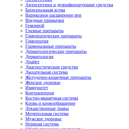
Антисептики и дезинфицирующие средства
Бронхиальная астма
Варикозное расширение вен
Вредные привычки
Геморрой
Глазные препараты
Гомеопатические препараты
Гомеопатия
Гормональные препараты
Дерматологические препараты
Дерматология
Диабет
Диагностические средства
Дыхательная система
Желудочно-кишечные препараты
Женское здоровье
Иммунитет
Контрацепция
Костно-мышечная система
Кровь и кровообращение
Лекарственные травы
Мочеполовая система
Мужское здоровье
Нервная система