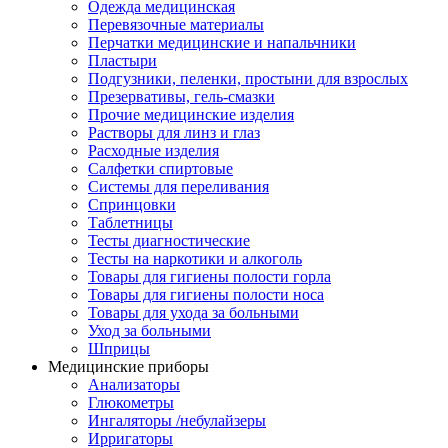
Одежда медицинская
Перевязочные материалы
Перчатки медицинские и напальчники
Пластыри
Подгузники, пеленки, простыни для взрослых
Презервативы, гель-смазки
Прочие медицинские изделия
Растворы для линз и глаз
Расходные изделия
Салфетки спиртовые
Системы для переливания
Спринцовки
Таблетницы
Тесты диагностические
Тесты на наркотики и алкоголь
Товары для гигиены полости горла
Товары для гигиены полости носа
Товары для ухода за больными
Уход за больными
Шприцы
Медицинские приборы
Анализаторы
Глюкометры
Ингаляторы /небулайзеры
Ирригаторы