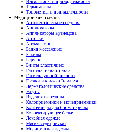
Ингаляторы и принадлежности
Термометры
Тонометры и принадлежности
Медицинские изделия
Антисептические средства
Аппликаторы
Аппликаторы Кузнецова
Аптечки
Аромалампы
Банки массажные
Бахилы
Беруши
Бинты эластичные
Гигиена полости носа
Гигиена ушной полости
Грелки и кружка Эсмарха
Дерматологические средства
Жгуты
Изделия из резины
Калоприемники и мочеприемники
Контейнеры для биоматериала
Корректирующее белье
Лечебная одежда
Маска медицинская
Медицинская одежда