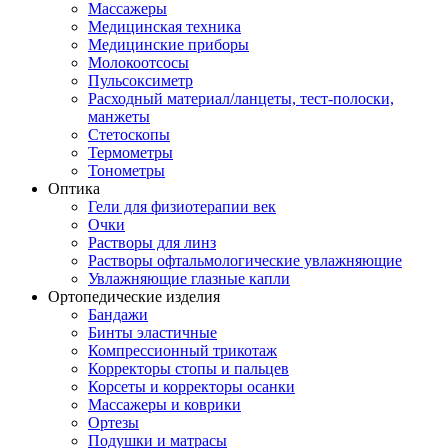
Массажеры
Медицинская техника
Медицинские приборы
Молокоотсосы
Пульсоксиметр
Расходный материал/ланцеты, тест-полоски,
манжеты
Стетоскопы
Термометры
Тонометры
Оптика
Гели для физиотерапии век
Очки
Растворы для линз
Растворы офтальмологические увлажняющие
Увлажняющие глазные капли
Ортопедические изделия
Бандажи
Бинты эластичные
Компрессионный трикотаж
Корректоры стопы и пальцев
Корсеты и корректоры осанки
Массажеры и коврики
Ортезы
Подушки и матрасы