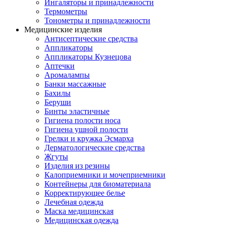
Ингаляторы и принадлежности
Термометры
Тонометры и принадлежности
Медицинские изделия
Антисептические средства
Аппликаторы
Аппликаторы Кузнецова
Аптечки
Аромалампы
Банки массажные
Бахилы
Беруши
Бинты эластичные
Гигиена полости носа
Гигиена ушной полости
Грелки и кружка Эсмарха
Дерматологические средства
Жгуты
Изделия из резины
Калоприемники и мочеприемники
Контейнеры для биоматериала
Корректирующее белье
Лечебная одежда
Маска медицинская
Медицинская одежда