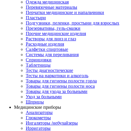
Одежда медицинская
Перевязочные материалы
Перчатки медицинские и напальчники
Пластыри
Подгузники, пеленки, простыни для взрослых
Презервативы, гель-смазки
Прочие медицинские изделия
Растворы для линз и глаз
Расходные изделия
Салфетки спиртовые
Системы для переливания
Спринцовки
Таблетницы
Тесты диагностические
Тесты на наркотики и алкоголь
Товары для гигиены полости горла
Товары для гигиены полости носа
Товары для ухода за больными
Уход за больными
Шприцы
Медицинские приборы
Анализаторы
Глюкометры
Ингаляторы /небулайзеры
Ирригаторы