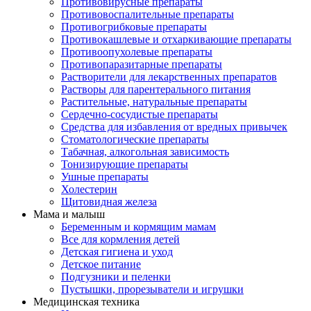
Противовирусные препараты
Противовоспалительные препараты
Противогрибковые препараты
Противокашлевые и отхаркивающие препараты
Противоопухолевые препараты
Противопаразитарные препараты
Растворители для лекарственных препаратов
Растворы для парентерального питания
Растительные, натуральные препараты
Сердечно-сосудистые препараты
Средства для избавления от вредных привычек
Стоматологические препараты
Табачная, алкогольная зависимость
Тонизирующие препараты
Ушные препараты
Холестерин
Щитовидная железа
Мама и малыш
Беременным и кормящим мамам
Все для кормления детей
Детская гигиена и уход
Детское питание
Подгузники и пеленки
Пустышки, прорезыватели и игрушки
Медицинская техника