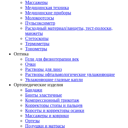
Массажеры
Медицинская техника
Медицинские приборы
Молокоотсосы
Пульсоксиметр
Расходный материал/ланцеты, тест-полоски,
манжеты
Стетоскопы
Термометры
Тонометры
Оптика
Гели для физиотерапии век
Очки
Растворы для линз
Растворы офтальмологические увлажняющие
Увлажняющие глазные капли
Ортопедические изделия
Бандажи
Бинты эластичные
Компрессионный трикотаж
Корректоры стопы и пальцев
Корсеты и корректоры осанки
Массажеры и коврики
Ортезы
Подушки и матрасы