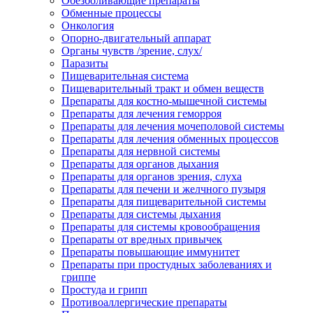
Обезболивающие препараты
Обменные процессы
Онкология
Опорно-двигательный аппарат
Органы чувств /зрение, слух/
Паразиты
Пищеварительная система
Пищеварительный тракт и обмен веществ
Препараты для костно-мышечной системы
Препараты для лечения геморроя
Препараты для лечения мочеполовой системы
Препараты для лечения обменных процессов
Препараты для нервной системы
Препараты для органов дыхания
Препараты для органов зрения, слуха
Препараты для печени и желчного пузыря
Препараты для пищеварительной системы
Препараты для системы дыхания
Препараты для системы кровообращения
Препараты от вредных привычек
Препараты повышающие иммунитет
Препараты при простудных заболеваниях и
гриппе
Простуда и грипп
Противоаллергические препараты