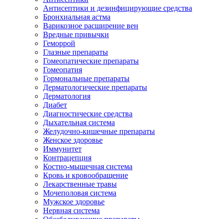
Антисептики и дезинфицирующие средства
Бронхиальная астма
Варикозное расширение вен
Вредные привычки
Геморрой
Глазные препараты
Гомеопатические препараты
Гомеопатия
Гормональные препараты
Дерматологические препараты
Дерматология
Диабет
Диагностические средства
Дыхательная система
Желудочно-кишечные препараты
Женское здоровье
Иммунитет
Контрацепция
Костно-мышечная система
Кровь и кровообращение
Лекарственные травы
Мочеполовая система
Мужское здоровье
Нервная система