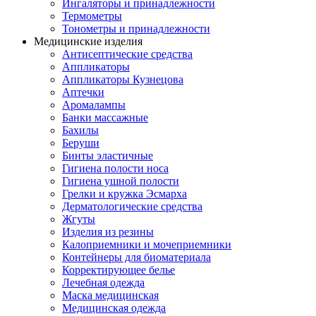
Ингаляторы и принадлежности
Термометры
Тонометры и принадлежности
Медицинские изделия
Антисептические средства
Аппликаторы
Аппликаторы Кузнецова
Аптечки
Аромалампы
Банки массажные
Бахилы
Беруши
Бинты эластичные
Гигиена полости носа
Гигиена ушной полости
Грелки и кружка Эсмарха
Дерматологические средства
Жгуты
Изделия из резины
Калоприемники и мочеприемники
Контейнеры для биоматериала
Корректирующее белье
Лечебная одежда
Маска медицинская
Медицинская одежда