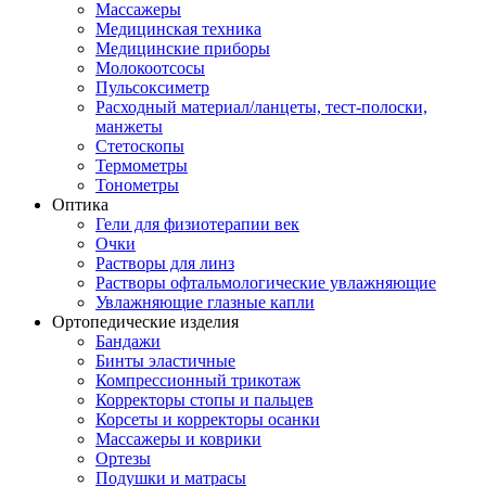
Массажеры
Медицинская техника
Медицинские приборы
Молокоотсосы
Пульсоксиметр
Расходный материал/ланцеты, тест-полоски,
манжеты
Стетоскопы
Термометры
Тонометры
Оптика
Гели для физиотерапии век
Очки
Растворы для линз
Растворы офтальмологические увлажняющие
Увлажняющие глазные капли
Ортопедические изделия
Бандажи
Бинты эластичные
Компрессионный трикотаж
Корректоры стопы и пальцев
Корсеты и корректоры осанки
Массажеры и коврики
Ортезы
Подушки и матрасы