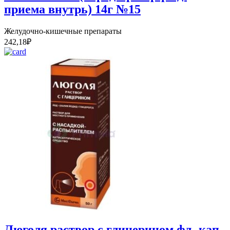
приема внутрь) 14г №15
Желудочно-кишечные препараты
242,18
₽
Люголя раствор с глицерином фл.-кап.