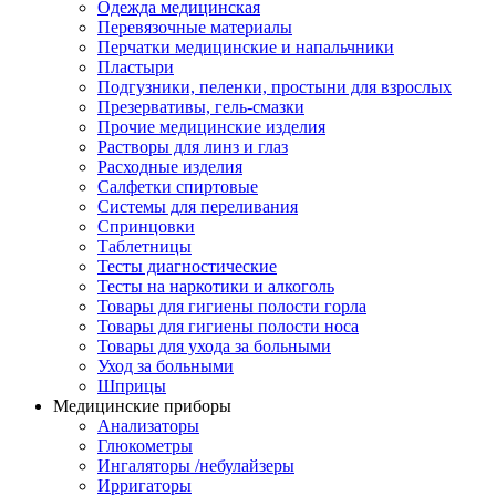
Одежда медицинская
Перевязочные материалы
Перчатки медицинские и напальчники
Пластыри
Подгузники, пеленки, простыни для взрослых
Презервативы, гель-смазки
Прочие медицинские изделия
Растворы для линз и глаз
Расходные изделия
Салфетки спиртовые
Системы для переливания
Спринцовки
Таблетницы
Тесты диагностические
Тесты на наркотики и алкоголь
Товары для гигиены полости горла
Товары для гигиены полости носа
Товары для ухода за больными
Уход за больными
Шприцы
Медицинские приборы
Анализаторы
Глюкометры
Ингаляторы /небулайзеры
Ирригаторы