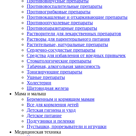
Противовирусные препараты
Противовоспалительные препараты
Противогрибковые препараты
Противокашлевые и отхаркивающие препараты
Противоопухолевые препараты
Противопаразитарные препараты
Растворители для лекарственных препаратов
Растворы для парентерального питания
Растительные, натуральные препараты
Сердечно-сосудистые препараты
Средства для избавления от вредных привычек
Стоматологические препараты
Табачная, алкогольная зависимость
Тонизирующие препараты
Ушные препараты
Холестерин
Щитовидная железа
Мама и малыш
Беременным и кормящим мамам
Все для кормления детей
Детская гигиена и уход
Детское питание
Подгузники и пеленки
Пустышки, прорезыватели и игрушки
Медицинская техника