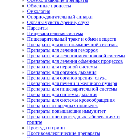
Обезболивающие препараты
Обменные процессы
Онкология
Опорно-двигательный аппарат
Органы чувств /зрение, слух/
Паразиты
Пищеварительная система
Пищеварительный тракт и обмен веществ
Препараты для костно-мышечной системы
Препараты для лечения геморроя
Препараты для лечения мочеполовой системы
Препараты для лечения обменных процессов
Препараты для нервной системы
Препараты для органов дыхания
Препараты для органов зрения, слуха
Препараты для печени и желчного пузыря
Препараты для пищеварительной системы
Препараты для системы дыхания
Препараты для системы кровообращения
Препараты от вредных привычек
Препараты повышающие иммунитет
Препараты при простудных заболеваниях и
гриппе
Простуда и грипп
Противоаллергические препараты