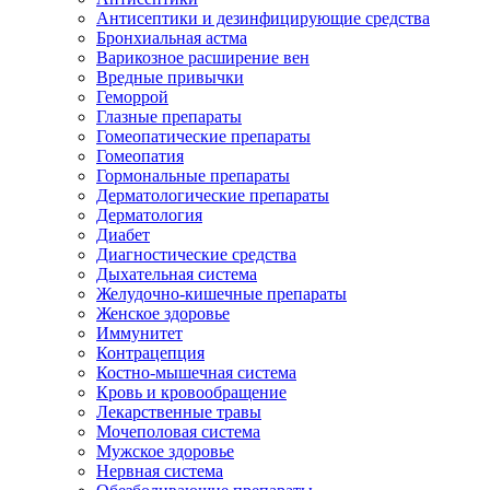
Антисептики и дезинфицирующие средства
Бронхиальная астма
Варикозное расширение вен
Вредные привычки
Геморрой
Глазные препараты
Гомеопатические препараты
Гомеопатия
Гормональные препараты
Дерматологические препараты
Дерматология
Диабет
Диагностические средства
Дыхательная система
Желудочно-кишечные препараты
Женское здоровье
Иммунитет
Контрацепция
Костно-мышечная система
Кровь и кровообращение
Лекарственные травы
Мочеполовая система
Мужское здоровье
Нервная система