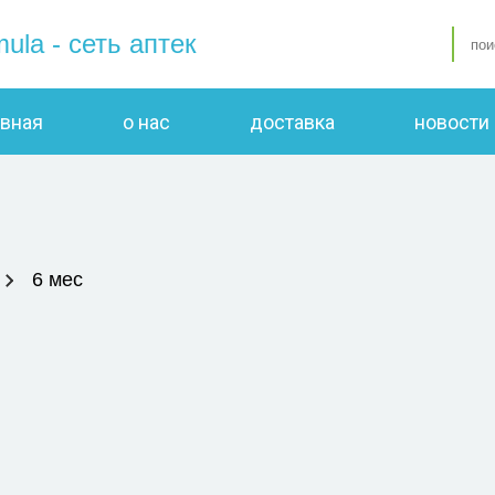
mula - сеть аптек
авная
о нас
доставка
новости
6 мес