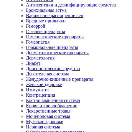
Антисептики и дезинфицирующие средства
Бронхиальная астма
Варикозное расширение вен
Вредные привычки
Геморрой
Глазные препараты
Гомеопатические препараты
Гомеопатия
Гормональные препараты
Дерматологические препараты
Дерматология
Диабет
Диагностические средства
Дыхательная система
Желудочно-кишечные препараты
Женское здоровье
Иммунитет
Контрацепция
Костно-мышечная система
Кровь и кровообращение
Лекарственные травы
Мочеполовая система
Мужское здоровье
Нервная система