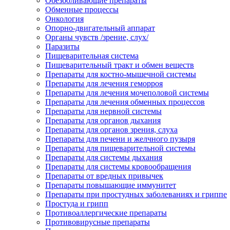
Обезболивающие препараты
Обменные процессы
Онкология
Опорно-двигательный аппарат
Органы чувств /зрение, слух/
Паразиты
Пищеварительная система
Пищеварительный тракт и обмен веществ
Препараты для костно-мышечной системы
Препараты для лечения геморроя
Препараты для лечения мочеполовой системы
Препараты для лечения обменных процессов
Препараты для нервной системы
Препараты для органов дыхания
Препараты для органов зрения, слуха
Препараты для печени и желчного пузыря
Препараты для пищеварительной системы
Препараты для системы дыхания
Препараты для системы кровообращения
Препараты от вредных привычек
Препараты повышающие иммунитет
Препараты при простудных заболеваниях и гриппе
Простуда и грипп
Противоаллергические препараты
Противовирусные препараты