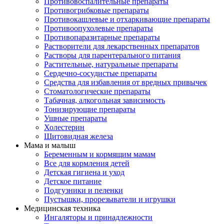
Противовоспалительные препараты
Противогрибковые препараты
Противокашлевые и отхаркивающие препараты
Противоопухолевые препараты
Противопаразитарные препараты
Растворители для лекарственных препаратов
Растворы для парентерального питания
Растительные, натуральные препараты
Сердечно-сосудистые препараты
Средства для избавления от вредных привычек
Стоматологические препараты
Табачная, алкогольная зависимость
Тонизирующие препараты
Ушные препараты
Холестерин
Щитовидная железа
Мама и малыш
Беременным и кормящим мамам
Все для кормления детей
Детская гигиена и уход
Детское питание
Подгузники и пеленки
Пустышки, прорезыватели и игрушки
Медицинская техника
Ингаляторы и принадлежности