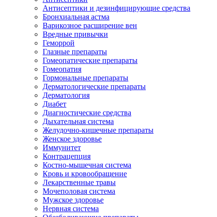
Антисептики и дезинфицирующие средства
Бронхиальная астма
Варикозное расширение вен
Вредные привычки
Геморрой
Глазные препараты
Гомеопатические препараты
Гомеопатия
Гормональные препараты
Дерматологические препараты
Дерматология
Диабет
Диагностические средства
Дыхательная система
Желудочно-кишечные препараты
Женское здоровье
Иммунитет
Контрацепция
Костно-мышечная система
Кровь и кровообращение
Лекарственные травы
Мочеполовая система
Мужское здоровье
Нервная система