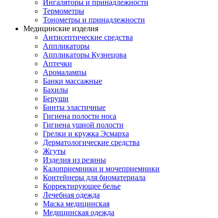
Ингаляторы и принадлежности
Термометры
Тонометры и принадлежности
Медицинские изделия
Антисептические средства
Аппликаторы
Аппликаторы Кузнецова
Аптечки
Аромалампы
Банки массажные
Бахилы
Беруши
Бинты эластичные
Гигиена полости носа
Гигиена ушной полости
Грелки и кружка Эсмарха
Дерматологические средства
Жгуты
Изделия из резины
Калоприемники и мочеприемники
Контейнеры для биоматериала
Корректирующее белье
Лечебная одежда
Маска медицинская
Медицинская одежда