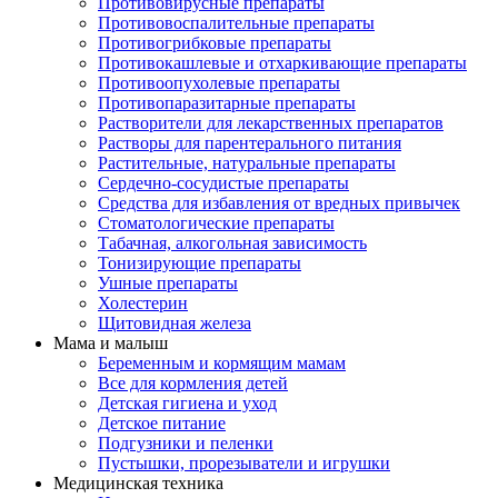
Противовирусные препараты
Противовоспалительные препараты
Противогрибковые препараты
Противокашлевые и отхаркивающие препараты
Противоопухолевые препараты
Противопаразитарные препараты
Растворители для лекарственных препаратов
Растворы для парентерального питания
Растительные, натуральные препараты
Сердечно-сосудистые препараты
Средства для избавления от вредных привычек
Стоматологические препараты
Табачная, алкогольная зависимость
Тонизирующие препараты
Ушные препараты
Холестерин
Щитовидная железа
Мама и малыш
Беременным и кормящим мамам
Все для кормления детей
Детская гигиена и уход
Детское питание
Подгузники и пеленки
Пустышки, прорезыватели и игрушки
Медицинская техника