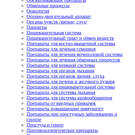
Обезболивающие препараты
Обменные процессы
Онкология
Опорно-двигательный аппарат
Органы чувств /зрение, слух/
Паразиты
Пищеварительная система
Пищеварительный тракт и обмен веществ
Препараты для костно-мышечной системы
Препараты для лечения геморроя
Препараты для лечения мочеполовой системы
Препараты для лечения обменных процессов
Препараты для нервной системы
Препараты для органов дыхания
Препараты для органов зрения, слуха
Препараты для печени и желчного пузыря
Препараты для пищеварительной системы
Препараты для системы дыхания
Препараты для системы кровообращения
Препараты от вредных привычек
Препараты повышающие иммунитет
Препараты при простудных заболеваниях и
гриппе
Простуда и грипп
Противоаллергические препараты