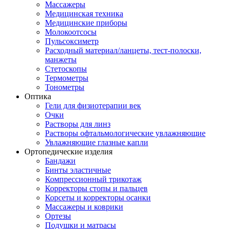
Массажеры
Медицинская техника
Медицинские приборы
Молокоотсосы
Пульсоксиметр
Расходный материал/ланцеты, тест-полоски,
манжеты
Стетоскопы
Термометры
Тонометры
Оптика
Гели для физиотерапии век
Очки
Растворы для линз
Растворы офтальмологические увлажняющие
Увлажняющие глазные капли
Ортопедические изделия
Бандажи
Бинты эластичные
Компрессионный трикотаж
Корректоры стопы и пальцев
Корсеты и корректоры осанки
Массажеры и коврики
Ортезы
Подушки и матрасы