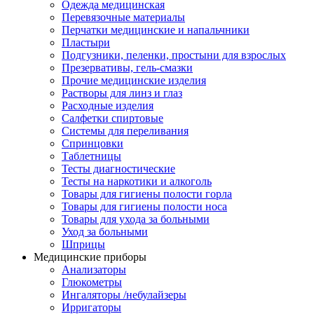
Одежда медицинская
Перевязочные материалы
Перчатки медицинские и напальчники
Пластыри
Подгузники, пеленки, простыни для взрослых
Презервативы, гель-смазки
Прочие медицинские изделия
Растворы для линз и глаз
Расходные изделия
Салфетки спиртовые
Системы для переливания
Спринцовки
Таблетницы
Тесты диагностические
Тесты на наркотики и алкоголь
Товары для гигиены полости горла
Товары для гигиены полости носа
Товары для ухода за больными
Уход за больными
Шприцы
Медицинские приборы
Анализаторы
Глюкометры
Ингаляторы /небулайзеры
Ирригаторы