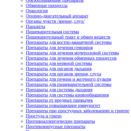
Обезболивающие препараты
Обменные процессы
Онкология
Опорно-двигательный аппарат
Органы чувств /зрение, слух/
Паразиты
Пищеварительная система
Пищеварительный тракт и обмен веществ
Препараты для костно-мышечной системы
Препараты для лечения геморроя
Препараты для лечения мочеполовой системы
Препараты для лечения обменных процессов
Препараты для нервной системы
Препараты для органов дыхания
Препараты для органов зрения, слуха
Препараты для печени и желчного пузыря
Препараты для пищеварительной системы
Препараты для системы дыхания
Препараты для системы кровообращения
Препараты от вредных привычек
Препараты повышающие иммунитет
Препараты при простудных заболеваниях и гриппе
Простуда и грипп
Противоаллергические препараты
Противовирусные препараты