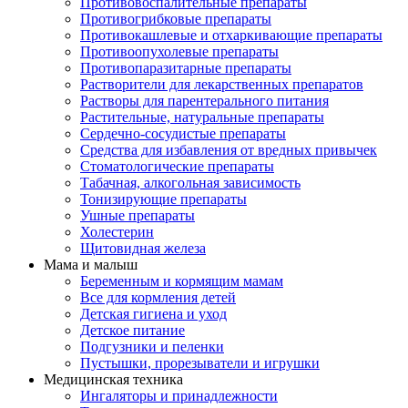
Противовоспалительные препараты
Противогрибковые препараты
Противокашлевые и отхаркивающие препараты
Противоопухолевые препараты
Противопаразитарные препараты
Растворители для лекарственных препаратов
Растворы для парентерального питания
Растительные, натуральные препараты
Сердечно-сосудистые препараты
Средства для избавления от вредных привычек
Стоматологические препараты
Табачная, алкогольная зависимость
Тонизирующие препараты
Ушные препараты
Холестерин
Щитовидная железа
Мама и малыш
Беременным и кормящим мамам
Все для кормления детей
Детская гигиена и уход
Детское питание
Подгузники и пеленки
Пустышки, прорезыватели и игрушки
Медицинская техника
Ингаляторы и принадлежности