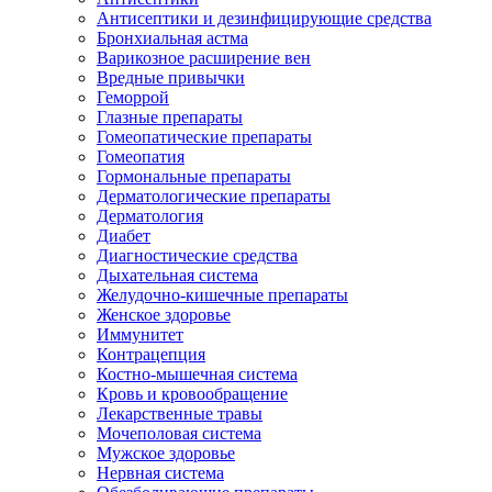
Антисептики и дезинфицирующие средства
Бронхиальная астма
Варикозное расширение вен
Вредные привычки
Геморрой
Глазные препараты
Гомеопатические препараты
Гомеопатия
Гормональные препараты
Дерматологические препараты
Дерматология
Диабет
Диагностические средства
Дыхательная система
Желудочно-кишечные препараты
Женское здоровье
Иммунитет
Контрацепция
Костно-мышечная система
Кровь и кровообращение
Лекарственные травы
Мочеполовая система
Мужское здоровье
Нервная система