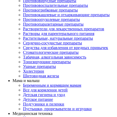
Противовирусные препараты
Противовоспалительные препараты
Противогрибковые препараты
Противокашлевые и отхаркивающие препараты
Противоопухолевые препараты
Противопаразитарные препараты
Растворители для лекарственных препаратов
Растворы для парентерального питания
Растительные, натуральные препараты
Сердечно-сосудистые препараты
Средства для избавления от вредных привычек
Стоматологические препараты
Табачная, алкогольная зависимость
Тонизирующие препараты
Ушные препараты
Холестерин
Щитовидная железа
Мама и малыш
Беременным и кормящим мамам
Все для кормления детей
Детская гигиена и уход
Детское питание
Подгузники и пеленки
Пустышки, прорезыватели и игрушки
Медицинская техника