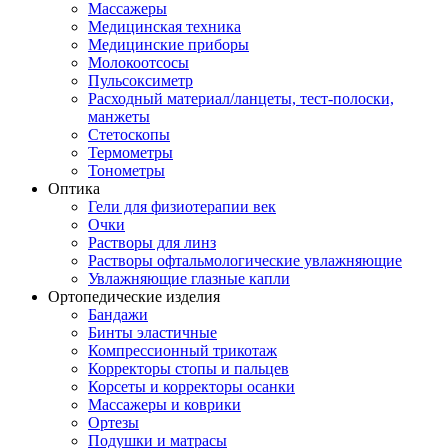
Массажеры
Медицинская техника
Медицинские приборы
Молокоотсосы
Пульсоксиметр
Расходный материал/ланцеты, тест-полоски,
манжеты
Стетоскопы
Термометры
Тонометры
Оптика
Гели для физиотерапии век
Очки
Растворы для линз
Растворы офтальмологические увлажняющие
Увлажняющие глазные капли
Ортопедические изделия
Бандажи
Бинты эластичные
Компрессионный трикотаж
Корректоры стопы и пальцев
Корсеты и корректоры осанки
Массажеры и коврики
Ортезы
Подушки и матрасы