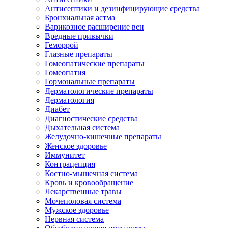
Антисептики и дезинфицирующие средства
Бронхиальная астма
Варикозное расширение вен
Вредные привычки
Геморрой
Глазные препараты
Гомеопатические препараты
Гомеопатия
Гормональные препараты
Дерматологические препараты
Дерматология
Диабет
Диагностические средства
Дыхательная система
Желудочно-кишечные препараты
Женское здоровье
Иммунитет
Контрацепция
Костно-мышечная система
Кровь и кровообращение
Лекарственные травы
Мочеполовая система
Мужское здоровье
Нервная система