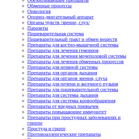
Обезболивающие препараты
Обменные процессы
Онкология
Опорно-двигательный аппарат
Органы чувств /зрение, слух/
Паразиты
Пищеварительная система
Пищеварительный тракт и обмен веществ
Препараты для костно-мышечной системы
Препараты для лечения геморроя
Препараты для лечения мочеполовой системы
Препараты для лечения обменных процессов
Препараты для нервной системы
Препараты для органов дыхания
Препараты для органов зрения, слуха
Препараты для печени и желчного пузыря
Препараты для пищеварительной системы
Препараты для системы дыхания
Препараты для системы кровообращения
Препараты от вредных привычек
Препараты повышающие иммунитет
Препараты при простудных заболеваниях и
гриппе
Простуда и грипп
Противоаллергические препараты