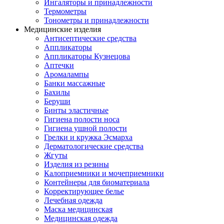
Ингаляторы и принадлежности
Термометры
Тонометры и принадлежности
Медицинские изделия
Антисептические средства
Аппликаторы
Аппликаторы Кузнецова
Аптечки
Аромалампы
Банки массажные
Бахилы
Беруши
Бинты эластичные
Гигиена полости носа
Гигиена ушной полости
Грелки и кружка Эсмарха
Дерматологические средства
Жгуты
Изделия из резины
Калоприемники и мочеприемники
Контейнеры для биоматериала
Корректирующее белье
Лечебная одежда
Маска медицинская
Медицинская одежда