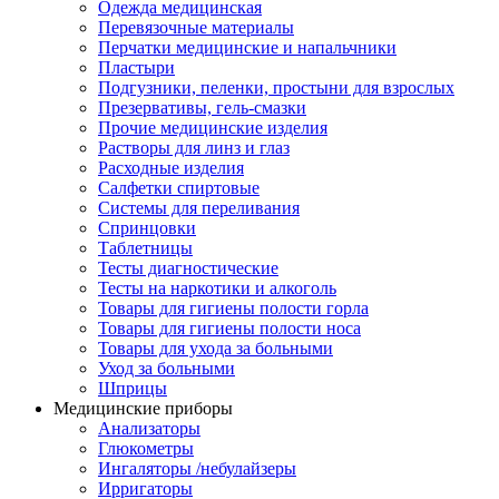
Одежда медицинская
Перевязочные материалы
Перчатки медицинские и напальчники
Пластыри
Подгузники, пеленки, простыни для взрослых
Презервативы, гель-смазки
Прочие медицинские изделия
Растворы для линз и глаз
Расходные изделия
Салфетки спиртовые
Системы для переливания
Спринцовки
Таблетницы
Тесты диагностические
Тесты на наркотики и алкоголь
Товары для гигиены полости горла
Товары для гигиены полости носа
Товары для ухода за больными
Уход за больными
Шприцы
Медицинские приборы
Анализаторы
Глюкометры
Ингаляторы /небулайзеры
Ирригаторы