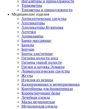
Ингаляторы и принадлежности
Термометры
Тонометры и принадлежности
Медицинские изделия
Антисептические средства
Аппликаторы
Аппликаторы Кузнецова
Аптечки
Аромалампы
Банки массажные
Бахилы
Беруши
Бинты эластичные
Гигиена полости носа
Гигиена ушной полости
Грелки и кружка Эсмарха
Дерматологические средства
Жгуты
Изделия из резины
Калоприемники и мочеприемники
Контейнеры для биоматериала
Корректирующее белье
Лечебная одежда
Маска медицинская
Медицинская одежда