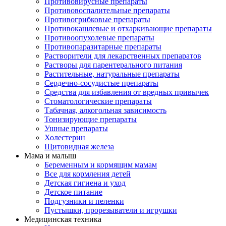
Противовирусные препараты
Противовоспалительные препараты
Противогрибковые препараты
Противокашлевые и отхаркивающие препараты
Противоопухолевые препараты
Противопаразитарные препараты
Растворители для лекарственных препаратов
Растворы для парентерального питания
Растительные, натуральные препараты
Сердечно-сосудистые препараты
Средства для избавления от вредных привычек
Стоматологические препараты
Табачная, алкогольная зависимость
Тонизирующие препараты
Ушные препараты
Холестерин
Щитовидная железа
Мама и малыш
Беременным и кормящим мамам
Все для кормления детей
Детская гигиена и уход
Детское питание
Подгузники и пеленки
Пустышки, прорезыватели и игрушки
Медицинская техника