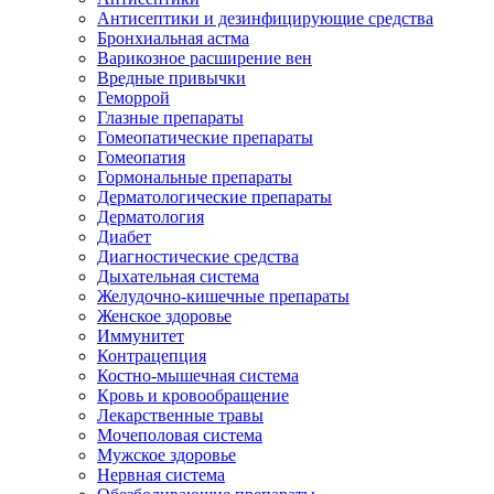
Антисептики и дезинфицирующие средства
Бронхиальная астма
Варикозное расширение вен
Вредные привычки
Геморрой
Глазные препараты
Гомеопатические препараты
Гомеопатия
Гормональные препараты
Дерматологические препараты
Дерматология
Диабет
Диагностические средства
Дыхательная система
Желудочно-кишечные препараты
Женское здоровье
Иммунитет
Контрацепция
Костно-мышечная система
Кровь и кровообращение
Лекарственные травы
Мочеполовая система
Мужское здоровье
Нервная система