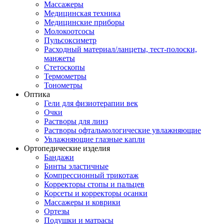
Массажеры
Медицинская техника
Медицинские приборы
Молокоотсосы
Пульсоксиметр
Расходный материал/ланцеты, тест-полоски,
манжеты
Стетоскопы
Термометры
Тонометры
Оптика
Гели для физиотерапии век
Очки
Растворы для линз
Растворы офтальмологические увлажняющие
Увлажняющие глазные капли
Ортопедические изделия
Бандажи
Бинты эластичные
Компрессионный трикотаж
Корректоры стопы и пальцев
Корсеты и корректоры осанки
Массажеры и коврики
Ортезы
Подушки и матрасы