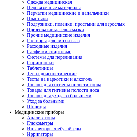
Одежда медицинская
Перевязочные материалы
Перчатки медицинские и напальчники
Пластыри
Подгузники, пеленки, простыни для взрослых
Презервативы, гель-смазки
Прочие медицинские изделия
Растворы для линз и глаз
Расходные изделия
Салфетки спиртовые
Системы для переливания
Спринцовки
Таблетницы
Тесты диагностические
Тесты на наркотики и алкоголь
Товары для гигиены полости горла
Товары для гигиены полости носа
Товары для ухода за больными
Уход за больными
Шприцы
Медицинские приборы
Анализаторы
Глюкометры
Ингаляторы /небулайзеры
Ирригаторы