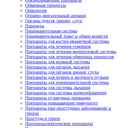
Обезболивающие препараты
Обменные процессы
Онкология
Опорно-двигательный аппарат
Органы чувств /зрение, слух/
Паразиты
Пищеварительная система
Пищеварительный тракт и обмен веществ
Препараты для костно-мышечной системы
Препараты для лечения геморроя
Препараты для лечения мочеполовой системы
Препараты для лечения обменных процессов
Препараты для нервной системы
Препараты для органов дыхания
Препараты для органов зрения, слуха
Препараты для печени и желчного пузыря
Препараты для пищеварительной системы
Препараты для системы дыхания
Препараты для системы кровообращения
Препараты от вредных привычек
Препараты повышающие иммунитет
Препараты при простудных заболеваниях и
гриппе
Простуда и грипп
Противоаллергические препараты