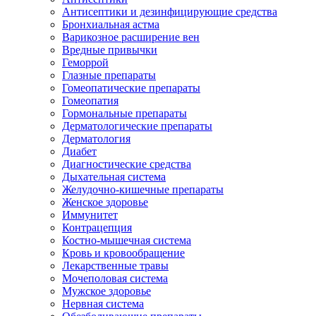
Антисептики и дезинфицирующие средства
Бронхиальная астма
Варикозное расширение вен
Вредные привычки
Геморрой
Глазные препараты
Гомеопатические препараты
Гомеопатия
Гормональные препараты
Дерматологические препараты
Дерматология
Диабет
Диагностические средства
Дыхательная система
Желудочно-кишечные препараты
Женское здоровье
Иммунитет
Контрацепция
Костно-мышечная система
Кровь и кровообращение
Лекарственные травы
Мочеполовая система
Мужское здоровье
Нервная система