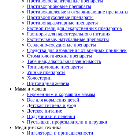
Противовоспалительные препараты
Противогрибковые препараты
Противокашлевые и отхаркивающие препараты
Противоопухолевые препараты
Противопаразитарные препараты
Растворители для лекарственных препаратов
Растворы для парентерального питания
Растительные, натуральные препараты
Сердечно-сосудистые препараты
Средства для избавления от вредных привычек
Стоматологические препараты
Табачная, алкогольная зависимость
Тонизирующие препараты
Ушные препараты
Холестерин
Щитовидная железа
Мама и малыш
Беременным и кормящим мамам
Все для кормления детей
Детская гигиена и уход
Детское питание
Подгузники и пеленки
Пустышки, прорезыватели и игрушки
Медицинская техника
Ингаляторы и принадлежности