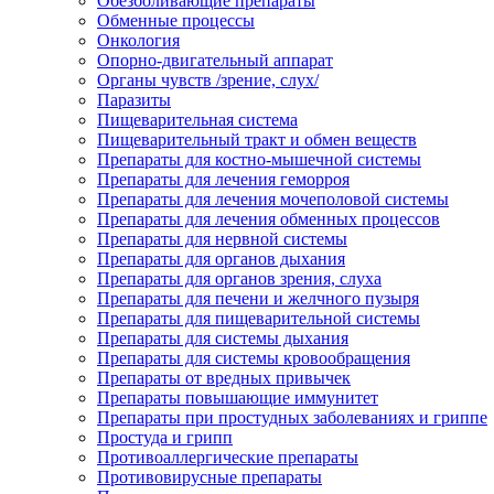
Обезболивающие препараты
Обменные процессы
Онкология
Опорно-двигательный аппарат
Органы чувств /зрение, слух/
Паразиты
Пищеварительная система
Пищеварительный тракт и обмен веществ
Препараты для костно-мышечной системы
Препараты для лечения геморроя
Препараты для лечения мочеполовой системы
Препараты для лечения обменных процессов
Препараты для нервной системы
Препараты для органов дыхания
Препараты для органов зрения, слуха
Препараты для печени и желчного пузыря
Препараты для пищеварительной системы
Препараты для системы дыхания
Препараты для системы кровообращения
Препараты от вредных привычек
Препараты повышающие иммунитет
Препараты при простудных заболеваниях и гриппе
Простуда и грипп
Противоаллергические препараты
Противовирусные препараты