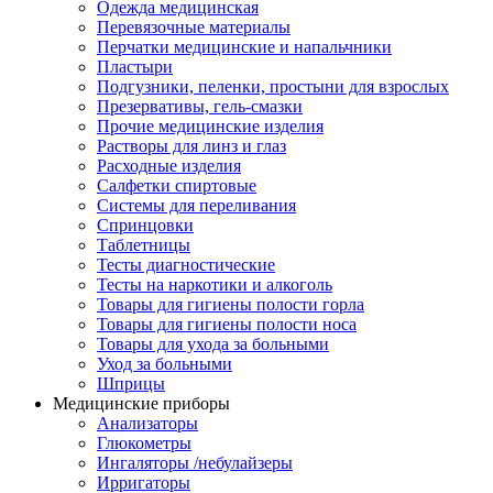
Одежда медицинская
Перевязочные материалы
Перчатки медицинские и напальчники
Пластыри
Подгузники, пеленки, простыни для взрослых
Презервативы, гель-смазки
Прочие медицинские изделия
Растворы для линз и глаз
Расходные изделия
Салфетки спиртовые
Системы для переливания
Спринцовки
Таблетницы
Тесты диагностические
Тесты на наркотики и алкоголь
Товары для гигиены полости горла
Товары для гигиены полости носа
Товары для ухода за больными
Уход за больными
Шприцы
Медицинские приборы
Анализаторы
Глюкометры
Ингаляторы /небулайзеры
Ирригаторы