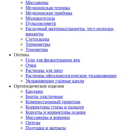
Массажеры
Медицинская техника
Медицинские приборы
Молокоотсосы
Пульсоксиметр
Расходный материал/ланцеты, тест-полоски,
манжеты
Стетоскопы
Термометры
Тонометры
Оптика
Гели для физиотерапии век
Очки
Растворы для линз
Растворы офтальмологические увлажняющие
Увлажняющие глазные капли
Ортопедические изделия
Бандажи
Бинты эластичные
Компрессионный трикотаж
Корректоры стопы и пальцев
Корсеты и корректоры осанки
Массажеры и коврики
Ортезы
Подушки и матрасы