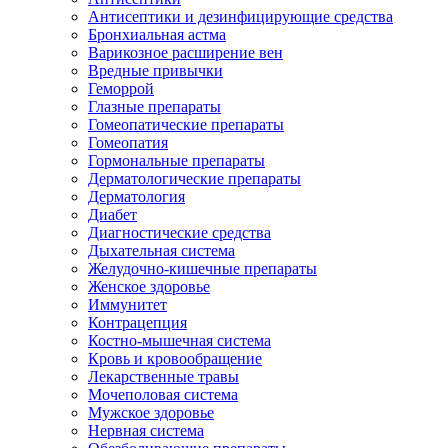
Антисептики и дезинфицирующие средства
Бронхиальная астма
Варикозное расширение вен
Вредные привычки
Геморрой
Глазные препараты
Гомеопатические препараты
Гомеопатия
Гормональные препараты
Дерматологические препараты
Дерматология
Диабет
Диагностические средства
Дыхательная система
Желудочно-кишечные препараты
Женское здоровье
Иммунитет
Контрацепция
Костно-мышечная система
Кровь и кровообращение
Лекарственные травы
Мочеполовая система
Мужское здоровье
Нервная система