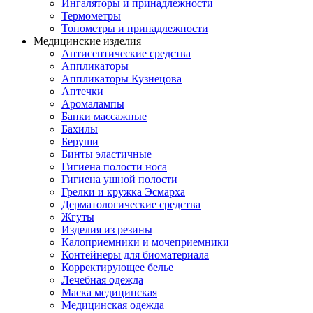
Ингаляторы и принадлежности
Термометры
Тонометры и принадлежности
Медицинские изделия
Антисептические средства
Аппликаторы
Аппликаторы Кузнецова
Аптечки
Аромалампы
Банки массажные
Бахилы
Беруши
Бинты эластичные
Гигиена полости носа
Гигиена ушной полости
Грелки и кружка Эсмарха
Дерматологические средства
Жгуты
Изделия из резины
Калоприемники и мочеприемники
Контейнеры для биоматериала
Корректирующее белье
Лечебная одежда
Маска медицинская
Медицинская одежда