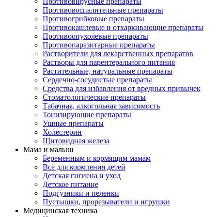
Противовирусные препараты
Противовоспалительные препараты
Противогрибковые препараты
Противокашлевые и отхаркивающие препараты
Противоопухолевые препараты
Противопаразитарные препараты
Растворители для лекарственных препаратов
Растворы для парентерального питания
Растительные, натуральные препараты
Сердечно-сосудистые препараты
Средства для избавления от вредных привычек
Стоматологические препараты
Табачная, алкогольная зависимость
Тонизирующие препараты
Ушные препараты
Холестерин
Щитовидная железа
Мама и малыш
Беременным и кормящим мамам
Все для кормления детей
Детская гигиена и уход
Детское питание
Подгузники и пеленки
Пустышки, прорезыватели и игрушки
Медицинская техника