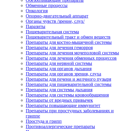
Обезболивающие препараты
Обменные процессы
Онкология
Опорно-двигательный аппарат
Органы чувств /зрение, слух/
Паразиты
Пищеварительная система
Пищеварительный тракт и обмен веществ
Препараты для костно-мышечной системы
Препараты для лечения геморроя
Препараты для лечения мочеполовой системы
Препараты для лечения обменных процессов
Препараты для нервной системы
Препараты для органов дыхания
Препараты для органов зрения, слуха
Препараты для печени и желчного пузыря
Препараты для пищеварительной системы
Препараты для системы дыхания
Препараты для системы кровообращения
Препараты от вредных привычек
Препараты повышающие иммунитет
Препараты при простудных заболеваниях и
гриппе
Простуда и грипп
Противоаллергические препараты