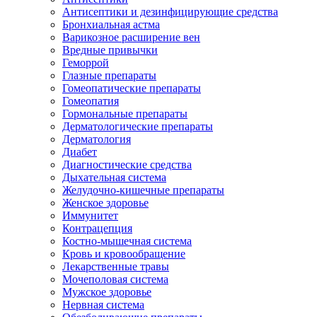
Антисептики и дезинфицирующие средства
Бронхиальная астма
Варикозное расширение вен
Вредные привычки
Геморрой
Глазные препараты
Гомеопатические препараты
Гомеопатия
Гормональные препараты
Дерматологические препараты
Дерматология
Диабет
Диагностические средства
Дыхательная система
Желудочно-кишечные препараты
Женское здоровье
Иммунитет
Контрацепция
Костно-мышечная система
Кровь и кровообращение
Лекарственные травы
Мочеполовая система
Мужское здоровье
Нервная система