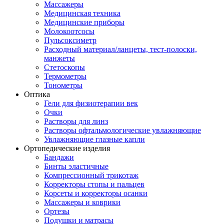
Массажеры
Медицинская техника
Медицинские приборы
Молокоотсосы
Пульсоксиметр
Расходный материал/ланцеты, тест-полоски,
манжеты
Стетоскопы
Термометры
Тонометры
Оптика
Гели для физиотерапии век
Очки
Растворы для линз
Растворы офтальмологические увлажняющие
Увлажняющие глазные капли
Ортопедические изделия
Бандажи
Бинты эластичные
Компрессионный трикотаж
Корректоры стопы и пальцев
Корсеты и корректоры осанки
Массажеры и коврики
Ортезы
Подушки и матрасы