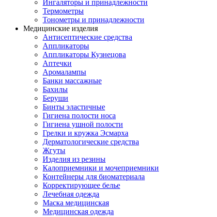
Ингаляторы и принадлежности
Термометры
Тонометры и принадлежности
Медицинские изделия
Антисептические средства
Аппликаторы
Аппликаторы Кузнецова
Аптечки
Аромалампы
Банки массажные
Бахилы
Беруши
Бинты эластичные
Гигиена полости носа
Гигиена ушной полости
Грелки и кружка Эсмарха
Дерматологические средства
Жгуты
Изделия из резины
Калоприемники и мочеприемники
Контейнеры для биоматериала
Корректирующее белье
Лечебная одежда
Маска медицинская
Медицинская одежда