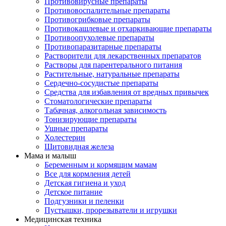
Противовирусные препараты
Противовоспалительные препараты
Противогрибковые препараты
Противокашлевые и отхаркивающие препараты
Противоопухолевые препараты
Противопаразитарные препараты
Растворители для лекарственных препаратов
Растворы для парентерального питания
Растительные, натуральные препараты
Сердечно-сосудистые препараты
Средства для избавления от вредных привычек
Стоматологические препараты
Табачная, алкогольная зависимость
Тонизирующие препараты
Ушные препараты
Холестерин
Щитовидная железа
Мама и малыш
Беременным и кормящим мамам
Все для кормления детей
Детская гигиена и уход
Детское питание
Подгузники и пеленки
Пустышки, прорезыватели и игрушки
Медицинская техника