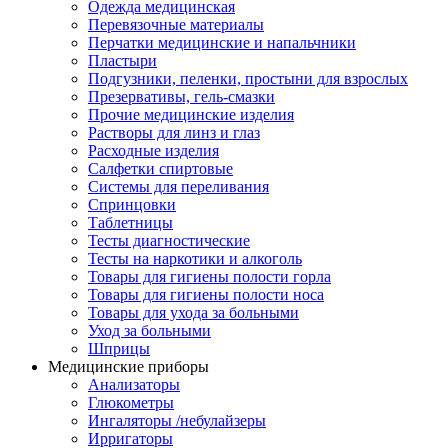
Одежда медицинская
Перевязочные материалы
Перчатки медицинские и напальчники
Пластыри
Подгузники, пеленки, простыни для взрослых
Презервативы, гель-смазки
Прочие медицинские изделия
Растворы для линз и глаз
Расходные изделия
Салфетки спиртовые
Системы для переливания
Спринцовки
Таблетницы
Тесты диагностические
Тесты на наркотики и алкоголь
Товары для гигиены полости горла
Товары для гигиены полости носа
Товары для ухода за больными
Уход за больными
Шприцы
Медицинские приборы
Анализаторы
Глюкометры
Ингаляторы /небулайзеры
Ирригаторы