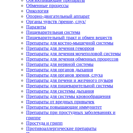
Обезболивающие препараты
Обменные процессы
Онкология
Опорно-двигательный аппарат
Органы чувств /зрение, слух/
Паразиты
Пищеварительная система
Пищеварительный тракт и обмен веществ
Препараты для костно-мышечной системы
Препараты для лечения геморроя
Препараты для лечения мочеполовой системы
Препараты для лечения обменных процессов
Препараты для нервной системы
Препараты для органов дыхания
Препараты для органов зрения, слуха
Препараты для печени и желчного пузыря
Препараты для пищеварительной системы
Препараты для системы дыхания
Препараты для системы кровообращения
Препараты от вредных привычек
Препараты повышающие иммунитет
Препараты при простудных заболеваниях и
гриппе
Простуда и грипп
Противоаллергические препараты