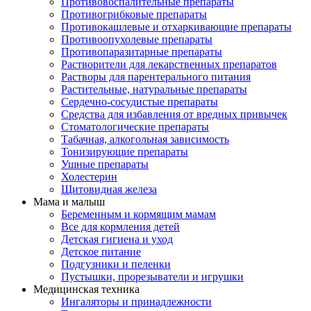
Противовоспалительные препараты
Противогрибковые препараты
Противокашлевые и отхаркивающие препараты
Противоопухолевые препараты
Противопаразитарные препараты
Растворители для лекарственных препаратов
Растворы для парентерального питания
Растительные, натуральные препараты
Сердечно-сосудистые препараты
Средства для избавления от вредных привычек
Стоматологические препараты
Табачная, алкогольная зависимость
Тонизирующие препараты
Ушные препараты
Холестерин
Щитовидная железа
Мама и малыш
Беременным и кормящим мамам
Все для кормления детей
Детская гигиена и уход
Детское питание
Подгузники и пеленки
Пустышки, прорезыватели и игрушки
Медицинская техника
Ингаляторы и принадлежности