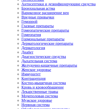
Антисептики и дезинфицирующие средства
Бронхиальная астма
Варикозное расширение вен
Вредные привычки
Геморрой
Глазные препараты
Гомеопатические препараты
Гомеопатия
Гормональные препараты
Дерматологические препараты
Дерматология
Диабет
Диагностические средства
Дыхательная система
Желудочно-кишечные препараты
Женское здоровье
Иммунитет
Контрацепция
Костно-мышечная система
Кровь и кровообращение
Лекарственные травы
Мочеполовая система
Мужское здоровье
Нервная система