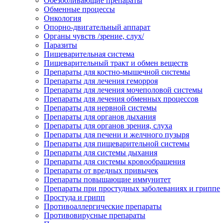
Обезболивающие препараты
Обменные процессы
Онкология
Опорно-двигательный аппарат
Органы чувств /зрение, слух/
Паразиты
Пищеварительная система
Пищеварительный тракт и обмен веществ
Препараты для костно-мышечной системы
Препараты для лечения геморроя
Препараты для лечения мочеполовой системы
Препараты для лечения обменных процессов
Препараты для нервной системы
Препараты для органов дыхания
Препараты для органов зрения, слуха
Препараты для печени и желчного пузыря
Препараты для пищеварительной системы
Препараты для системы дыхания
Препараты для системы кровообращения
Препараты от вредных привычек
Препараты повышающие иммунитет
Препараты при простудных заболеваниях и гриппе
Простуда и грипп
Противоаллергические препараты
Противовирусные препараты