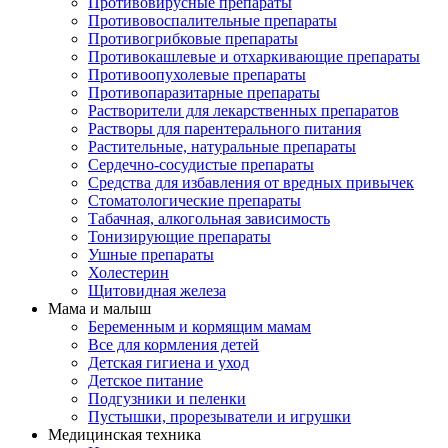
Противовирусные препараты
Противовоспалительные препараты
Противогрибковые препараты
Противокашлевые и отхаркивающие препараты
Противоопухолевые препараты
Противопаразитарные препараты
Растворители для лекарственных препаратов
Растворы для парентерального питания
Растительные, натуральные препараты
Сердечно-сосудистые препараты
Средства для избавления от вредных привычек
Стоматологические препараты
Табачная, алкогольная зависимость
Тонизирующие препараты
Ушные препараты
Холестерин
Щитовидная железа
Мама и малыш
Беременным и кормящим мамам
Все для кормления детей
Детская гигиена и уход
Детское питание
Подгузники и пеленки
Пустышки, прорезыватели и игрушки
Медицинская техника