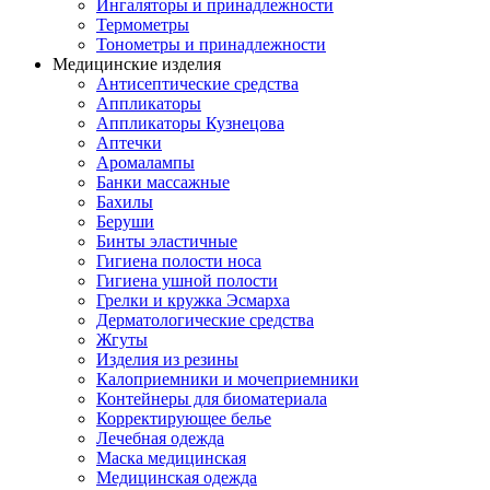
Ингаляторы и принадлежности
Термометры
Тонометры и принадлежности
Медицинские изделия
Антисептические средства
Аппликаторы
Аппликаторы Кузнецова
Аптечки
Аромалампы
Банки массажные
Бахилы
Беруши
Бинты эластичные
Гигиена полости носа
Гигиена ушной полости
Грелки и кружка Эсмарха
Дерматологические средства
Жгуты
Изделия из резины
Калоприемники и мочеприемники
Контейнеры для биоматериала
Корректирующее белье
Лечебная одежда
Маска медицинская
Медицинская одежда