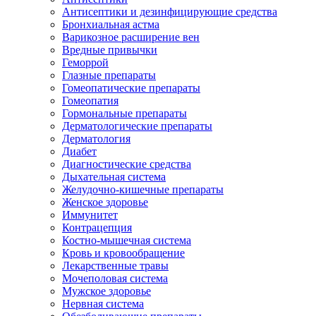
Антисептики и дезинфицирующие средства
Бронхиальная астма
Варикозное расширение вен
Вредные привычки
Геморрой
Глазные препараты
Гомеопатические препараты
Гомеопатия
Гормональные препараты
Дерматологические препараты
Дерматология
Диабет
Диагностические средства
Дыхательная система
Желудочно-кишечные препараты
Женское здоровье
Иммунитет
Контрацепция
Костно-мышечная система
Кровь и кровообращение
Лекарственные травы
Мочеполовая система
Мужское здоровье
Нервная система