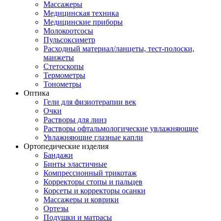
Массажеры
Медицинская техника
Медицинские приборы
Молокоотсосы
Пульсоксиметр
Расходный материал/ланцеты, тест-полоски,
манжеты
Стетоскопы
Термометры
Тонометры
Оптика
Гели для физиотерапии век
Очки
Растворы для линз
Растворы офтальмологические увлажняющие
Увлажняющие глазные капли
Ортопедические изделия
Бандажи
Бинты эластичные
Компрессионный трикотаж
Корректоры стопы и пальцев
Корсеты и корректоры осанки
Массажеры и коврики
Ортезы
Подушки и матрасы