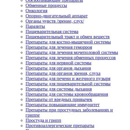
Обезболивающие препараты
Обменные процессы
Онкология
Опорно-двигательный аппарат
Органы чувств /зрение, слух/
Паразиты
Пищеварительная система
Пищеварительный тракт и обмен веществ
Препараты для костно-мышечной системы
Препараты для лечения геморроя
Препараты для лечения мочеполовой системы
Препараты для лечения обменных процессов
Препараты для нервной системы
Препараты для органов дыхания
Препараты для органов зрения, слуха
Препараты для печени и желчного пузыря
Препараты для пищеварительной системы
Препараты для системы дыхания
Препараты для системы кровообращения
Препараты от вредных привычек
Препараты повышающие иммунитет
Препараты при простудных заболеваниях и
гриппе
Простуда и грипп
Противоаллергические препараты