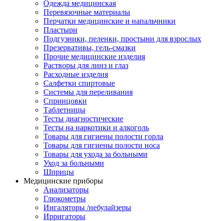
Одежда медицинская
Перевязочные материалы
Перчатки медицинские и напальчники
Пластыри
Подгузники, пеленки, простыни для взрослых
Презервативы, гель-смазки
Прочие медицинские изделия
Растворы для линз и глаз
Расходные изделия
Салфетки спиртовые
Системы для переливания
Спринцовки
Таблетницы
Тесты диагностические
Тесты на наркотики и алкоголь
Товары для гигиены полости горла
Товары для гигиены полости носа
Товары для ухода за больными
Уход за больными
Шприцы
Медицинские приборы
Анализаторы
Глюкометры
Ингаляторы /небулайзеры
Ирригаторы