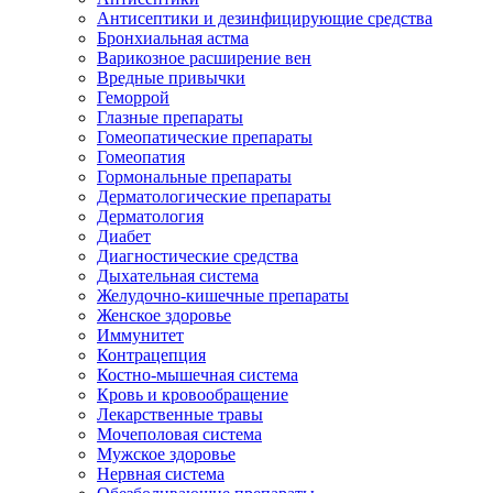
Антисептики и дезинфицирующие средства
Бронхиальная астма
Варикозное расширение вен
Вредные привычки
Геморрой
Глазные препараты
Гомеопатические препараты
Гомеопатия
Гормональные препараты
Дерматологические препараты
Дерматология
Диабет
Диагностические средства
Дыхательная система
Желудочно-кишечные препараты
Женское здоровье
Иммунитет
Контрацепция
Костно-мышечная система
Кровь и кровообращение
Лекарственные травы
Мочеполовая система
Мужское здоровье
Нервная система