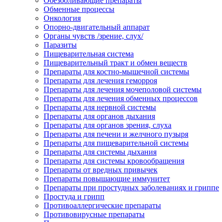
Обезболивающие препараты
Обменные процессы
Онкология
Опорно-двигательный аппарат
Органы чувств /зрение, слух/
Паразиты
Пищеварительная система
Пищеварительный тракт и обмен веществ
Препараты для костно-мышечной системы
Препараты для лечения геморроя
Препараты для лечения мочеполовой системы
Препараты для лечения обменных процессов
Препараты для нервной системы
Препараты для органов дыхания
Препараты для органов зрения, слуха
Препараты для печени и желчного пузыря
Препараты для пищеварительной системы
Препараты для системы дыхания
Препараты для системы кровообращения
Препараты от вредных привычек
Препараты повышающие иммунитет
Препараты при простудных заболеваниях и гриппе
Простуда и грипп
Противоаллергические препараты
Противовирусные препараты