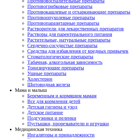
Противовоспалительные препараты
Противогрибковые препараты
Противокашлевые и отхаркивающие препараты
Противоопухолевые препараты
Противопаразитарные препараты
Растворители для лекарственных препаратов
Растворы для парентерального питания
Растительные, натуральные препараты
Сердечно-сосудистые препараты
Средства для избавления от вредных привычек
Стоматологические препараты
Табачная, алкогольная зависимость
Тонизирующие препараты
Ушные препараты
Холестерин
Щитовидная железа
Мама и малыш
Беременным и кормящим мамам
Все для кормления детей
Детская гигиена и уход
Детское питание
Подгузники и пеленки
Пустышки, прорезыватели и игрушки
Медицинская техника
Ингаляторы и принадлежности