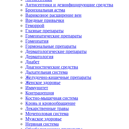
Антисептики и дезинфицирующие средства
Бронхиальная астма
Варикозное расширение вен
Вредные привычки
Геморрой
Глазные препараты
Гомеопатические препараты
Гомеопатия
Гормональные препараты
Дерматологические препараты
Дерматология
Диабет
Диагностические средства
Дыхательная система
Желудочно-кишечные препараты
Женское здоровье
Иммунитет
Контрацепция
Костно-мышечная система
Кровь и кровообращение
Лекарственные травы
Мочеполовая система
Мужское здоровье
Нервная система