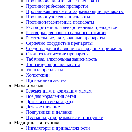
Противовоспалительные препараты
Противогрибковые препараты
Противокашлевые и отхаркивающие препараты
Противоопухолевые препараты
Противопаразитарные препараты
Растворители для лекарственных препаратов
Растворы для парентерального питания
Растительные, натуральные препараты
Сердечно-сосудистые препараты
Средства для избавления от вредных привычек
Стоматологические препараты
Табачная, алкогольная зависимость
Тонизирующие препараты
Ушные препараты
Холестерин
Щитовидная железа
Мама и малыш
Беременным и кормящим мамам
Все для кормления детей
Детская гигиена и уход
Детское питание
Подгузники и пеленки
Пустышки, прорезыватели и игрушки
Медицинская техника
Ингаляторы и принадлежности