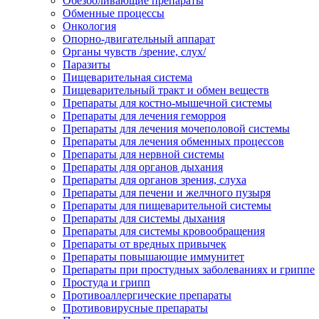
Обезболивающие препараты
Обменные процессы
Онкология
Опорно-двигательный аппарат
Органы чувств /зрение, слух/
Паразиты
Пищеварительная система
Пищеварительный тракт и обмен веществ
Препараты для костно-мышечной системы
Препараты для лечения геморроя
Препараты для лечения мочеполовой системы
Препараты для лечения обменных процессов
Препараты для нервной системы
Препараты для органов дыхания
Препараты для органов зрения, слуха
Препараты для печени и желчного пузыря
Препараты для пищеварительной системы
Препараты для системы дыхания
Препараты для системы кровообращения
Препараты от вредных привычек
Препараты повышающие иммунитет
Препараты при простудных заболеваниях и гриппе
Простуда и грипп
Противоаллергические препараты
Противовирусные препараты