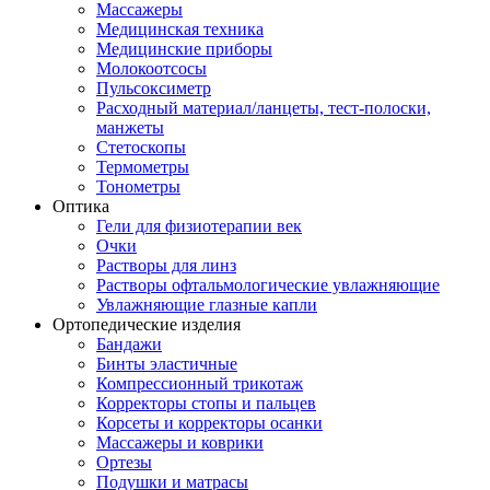
Массажеры
Медицинская техника
Медицинские приборы
Молокоотсосы
Пульсоксиметр
Расходный материал/ланцеты, тест-полоски,
манжеты
Стетоскопы
Термометры
Тонометры
Оптика
Гели для физиотерапии век
Очки
Растворы для линз
Растворы офтальмологические увлажняющие
Увлажняющие глазные капли
Ортопедические изделия
Бандажи
Бинты эластичные
Компрессионный трикотаж
Корректоры стопы и пальцев
Корсеты и корректоры осанки
Массажеры и коврики
Ортезы
Подушки и матрасы