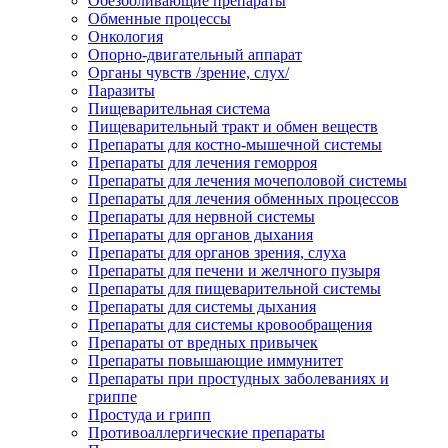
Обезболивающие препараты
Обменные процессы
Онкология
Опорно-двигательный аппарат
Органы чувств /зрение, слух/
Паразиты
Пищеварительная система
Пищеварительный тракт и обмен веществ
Препараты для костно-мышечной системы
Препараты для лечения геморроя
Препараты для лечения мочеполовой системы
Препараты для лечения обменных процессов
Препараты для нервной системы
Препараты для органов дыхания
Препараты для органов зрения, слуха
Препараты для печени и желчного пузыря
Препараты для пищеварительной системы
Препараты для системы дыхания
Препараты для системы кровообращения
Препараты от вредных привычек
Препараты повышающие иммунитет
Препараты при простудных заболеваниях и
гриппе
Простуда и грипп
Противоаллергические препараты