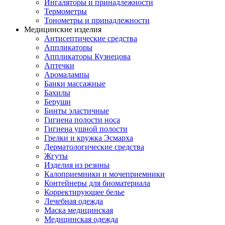
Ингаляторы и принадлежности
Термометры
Тонометры и принадлежности
Медицинские изделия
Антисептические средства
Аппликаторы
Аппликаторы Кузнецова
Аптечки
Аромалампы
Банки массажные
Бахилы
Беруши
Бинты эластичные
Гигиена полости носа
Гигиена ушной полости
Грелки и кружка Эсмарха
Дерматологические средства
Жгуты
Изделия из резины
Калоприемники и мочеприемники
Контейнеры для биоматериала
Корректирующее белье
Лечебная одежда
Маска медицинская
Медицинская одежда