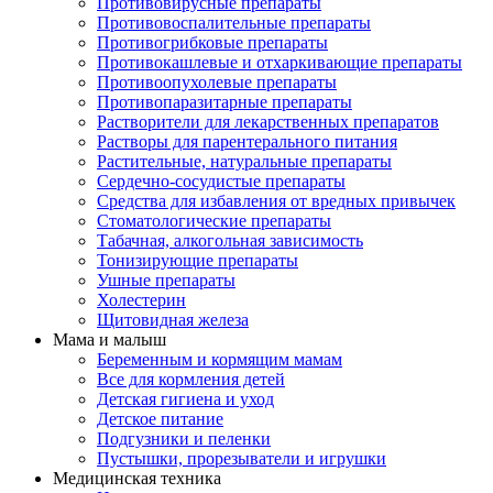
Противовирусные препараты
Противовоспалительные препараты
Противогрибковые препараты
Противокашлевые и отхаркивающие препараты
Противоопухолевые препараты
Противопаразитарные препараты
Растворители для лекарственных препаратов
Растворы для парентерального питания
Растительные, натуральные препараты
Сердечно-сосудистые препараты
Средства для избавления от вредных привычек
Стоматологические препараты
Табачная, алкогольная зависимость
Тонизирующие препараты
Ушные препараты
Холестерин
Щитовидная железа
Мама и малыш
Беременным и кормящим мамам
Все для кормления детей
Детская гигиена и уход
Детское питание
Подгузники и пеленки
Пустышки, прорезыватели и игрушки
Медицинская техника