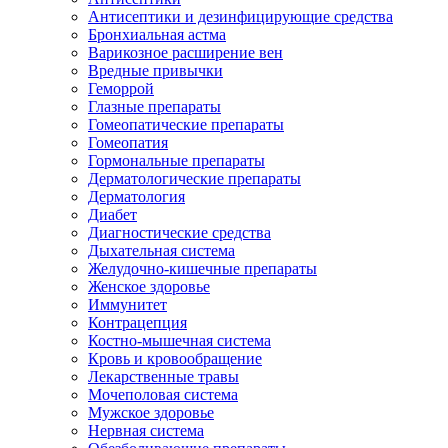
Антисептики и дезинфицирующие средства
Бронхиальная астма
Варикозное расширение вен
Вредные привычки
Геморрой
Глазные препараты
Гомеопатические препараты
Гомеопатия
Гормональные препараты
Дерматологические препараты
Дерматология
Диабет
Диагностические средства
Дыхательная система
Желудочно-кишечные препараты
Женское здоровье
Иммунитет
Контрацепция
Костно-мышечная система
Кровь и кровообращение
Лекарственные травы
Мочеполовая система
Мужское здоровье
Нервная система