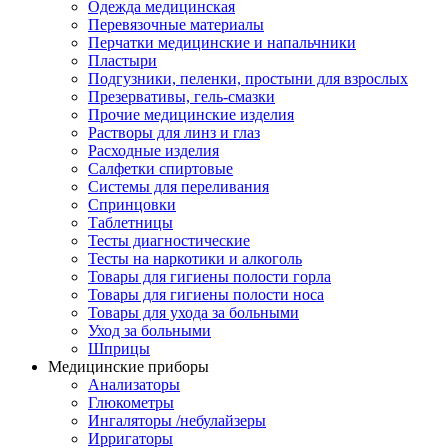
Одежда медицинская
Перевязочные материалы
Перчатки медицинские и напальчники
Пластыри
Подгузники, пеленки, простыни для взрослых
Презервативы, гель-смазки
Прочие медицинские изделия
Растворы для линз и глаз
Расходные изделия
Салфетки спиртовые
Системы для переливания
Спринцовки
Таблетницы
Тесты диагностические
Тесты на наркотики и алкоголь
Товары для гигиены полости горла
Товары для гигиены полости носа
Товары для ухода за больными
Уход за больными
Шприцы
Медицинские приборы
Анализаторы
Глюкометры
Ингаляторы /небулайзеры
Ирригаторы