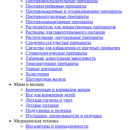
Противовоспалительные препараты
Противогрибковые препараты
Противокашлевые и отхаркивающие препараты
Противоопухолевые препараты
Противопаразитарные препараты
Растворители для лекарственных препаратов
Растворы для парентерального питания
Растительные, натуральные препараты
Сердечно-сосудистые препараты
Средства для избавления от вредных привычек
Стоматологические препараты
Табачная, алкогольная зависимость
Тонизирующие препараты
Ушные препараты
Холестерин
Щитовидная железа
Мама и малыш
Беременным и кормящим мамам
Все для кормления детей
Детская гигиена и уход
Детское питание
Подгузники и пеленки
Пустышки, прорезыватели и игрушки
Медицинская техника
Ингаляторы и принадлежности