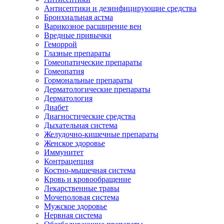
Антисептики и дезинфицирующие средства
Бронхиальная астма
Варикозное расширение вен
Вредные привычки
Геморрой
Глазные препараты
Гомеопатические препараты
Гомеопатия
Гормональные препараты
Дерматологические препараты
Дерматология
Диабет
Диагностические средства
Дыхательная система
Желудочно-кишечные препараты
Женское здоровье
Иммунитет
Контрацепция
Костно-мышечная система
Кровь и кровообращение
Лекарственные травы
Мочеполовая система
Мужское здоровье
Нервная система