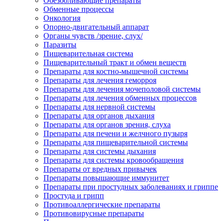
Обезболивающие препараты
Обменные процессы
Онкология
Опорно-двигательный аппарат
Органы чувств /зрение, слух/
Паразиты
Пищеварительная система
Пищеварительный тракт и обмен веществ
Препараты для костно-мышечной системы
Препараты для лечения геморроя
Препараты для лечения мочеполовой системы
Препараты для лечения обменных процессов
Препараты для нервной системы
Препараты для органов дыхания
Препараты для органов зрения, слуха
Препараты для печени и желчного пузыря
Препараты для пищеварительной системы
Препараты для системы дыхания
Препараты для системы кровообращения
Препараты от вредных привычек
Препараты повышающие иммунитет
Препараты при простудных заболеваниях и гриппе
Простуда и грипп
Противоаллергические препараты
Противовирусные препараты