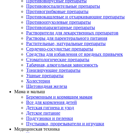
Противовирусные препараты
Противовоспалительные препараты
Противогрибковые препараты
Противокашлевые и отхаркивающие препараты
Противоопухолевые препараты
Противопаразитарные препараты
Растворители для лекарственных препаратов
Растворы для парентерального питания
Растительные, натуральные препараты
Сердечно-сосудистые препараты
Средства для избавления от вредных привычек
Стоматологические препараты
Табачная, алкогольная зависимость
Тонизирующие препараты
Ушные препараты
Холестерин
Щитовидная железа
Мама и малыш
Беременным и кормящим мамам
Все для кормления детей
Детская гигиена и уход
Детское питание
Подгузники и пеленки
Пустышки, прорезыватели и игрушки
Медицинская техника