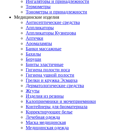
Ингаляторы и принадлежности
Термометры
Тонометры и принадлежности
Медицинские изделия
Антисептические средства
Аппликаторы
Аппликаторы Кузнецова
Аптечки
Аромалампы
Банки массажные
Бахилы
Беруши
Бинты эластичные
Гигиена полости носа
Гигиена ушной полости
Грелки и кружка Эсмарха
Дерматологические средства
Жгуты
Изделия из резины
Калоприемники и мочеприемники
Контейнеры для биоматериала
Корректирующее белье
Лечебная одежда
Маска медицинская
Медицинская одежда