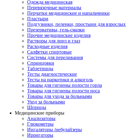
Одежда медицинская
Перевязочные материалы
Перчатки медицинские и напальчники
Пластыри
Подгузники, пеленки, простыни для взрослых
Презервативы, гель-смазки
Прочие медицинские изделия
Растворы для линз и глаз
Расходные изделия
Салфетки спиртовые
Системы для переливания
Спринцовки
Таблетницы
Тесты диагностические
Тесты на наркотики и алкоголь
Товары для гигиены полости горла
Товары для гигиены полости носа
Товары для ухода за больными
Уход за больными
Шприцы
Медицинские приборы
Анализаторы
Глюкометры
Ингаляторы /небулайзеры
Ирригаторы