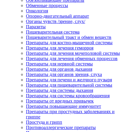
Обезболивающие препараты
Обменные процессы
Онкология
Опорно-двигательный аппарат
Органы чувств /зрение, слух/
Паразиты
Пищеварительная система
Пищеварительный тракт и обмен веществ
Препараты для костно-мышечной системы
Препараты для лечения геморроя
Препараты для лечения мочеполовой системы
Препараты для лечения обменных процессов
Препараты для нервной системы
Препараты для органов дыхания
Препараты для органов зрения, слуха
Препараты для печени и желчного пузыря
Препараты для пищеварительной системы
Препараты для системы дыхания
Препараты для системы кровообращения
Препараты от вредных привычек
Препараты повышающие иммунитет
Препараты при простудных заболеваниях и
гриппе
Простуда и грипп
Противоаллергические препараты