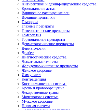
Антисептики и дезинфицирующие средства
Бронхиальная астма
Варикозное расширение вен
Вредные привычки
Геморрой
Глазные препараты
Гомеопатические препараты
Гомеопатия
Гормональные препараты
Дерматологические препараты
Дерматология
Диабет
Диагностические средства
Дыхательная система
Желудочно-кишечные препараты
Женское здоровье
Иммунитет
Контрацепция
Костно-мышечная система
Кровь и кровообращение
Лекарственные травы
Мочеполовая система
Мужское здоровье
Нервная система