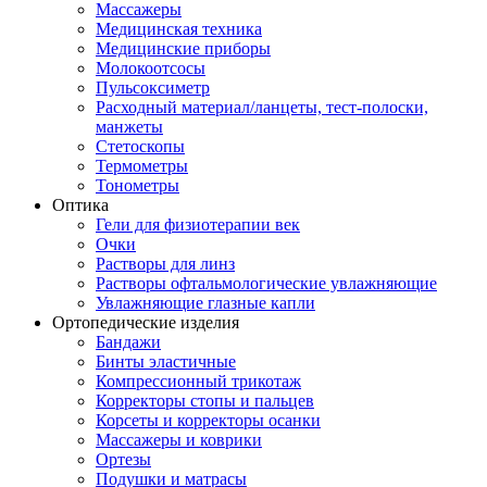
Массажеры
Медицинская техника
Медицинские приборы
Молокоотсосы
Пульсоксиметр
Расходный материал/ланцеты, тест-полоски,
манжеты
Стетоскопы
Термометры
Тонометры
Оптика
Гели для физиотерапии век
Очки
Растворы для линз
Растворы офтальмологические увлажняющие
Увлажняющие глазные капли
Ортопедические изделия
Бандажи
Бинты эластичные
Компрессионный трикотаж
Корректоры стопы и пальцев
Корсеты и корректоры осанки
Массажеры и коврики
Ортезы
Подушки и матрасы