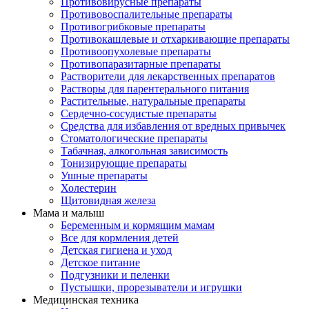
Противовирусные препараты
Противовоспалительные препараты
Противогрибковые препараты
Противокашлевые и отхаркивающие препараты
Противоопухолевые препараты
Противопаразитарные препараты
Растворители для лекарственных препаратов
Растворы для парентерального питания
Растительные, натуральные препараты
Сердечно-сосудистые препараты
Средства для избавления от вредных привычек
Стоматологические препараты
Табачная, алкогольная зависимость
Тонизирующие препараты
Ушные препараты
Холестерин
Щитовидная железа
Мама и малыш
Беременным и кормящим мамам
Все для кормления детей
Детская гигиена и уход
Детское питание
Подгузники и пеленки
Пустышки, прорезыватели и игрушки
Медицинская техника