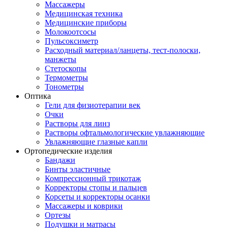
Массажеры
Медицинская техника
Медицинские приборы
Молокоотсосы
Пульсоксиметр
Расходный материал/ланцеты, тест-полоски,
манжеты
Стетоскопы
Термометры
Тонометры
Оптика
Гели для физиотерапии век
Очки
Растворы для линз
Растворы офтальмологические увлажняющие
Увлажняющие глазные капли
Ортопедические изделия
Бандажи
Бинты эластичные
Компрессионный трикотаж
Корректоры стопы и пальцев
Корсеты и корректоры осанки
Массажеры и коврики
Ортезы
Подушки и матрасы