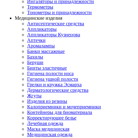
Ингаляторы и принадлежности
Термометры
Тонометры и принадлежности
Медицинские изделия
Антисептические средства
Аппликаторы
Аппликаторы Кузнецова
Аптечки
Аромалампы
Банки массажные
Бахилы
Беруши
Бинты эластичные
Гигиена полости носа
Гигиена ушной полости
Грелки и кружка Эсмарха
Дерматологические средства
Жгуты
Изделия из резины
Калоприемники и мочеприемники
Контейнеры для биоматериала
Корректирующее белье
Лечебная одежда
Маска медицинская
Медицинская одежда