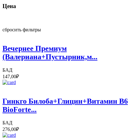
Цена
сбросить фильтры
Вечернее Премиум
(Валериана+Пустырник,м...
БАД
147,00
₽
Гинкго Билоба+Глицин+Витамин В6
BioForte...
БАД
276,00
₽