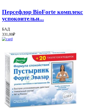
Персефлор BioForte комплекс
успокоительн...
БАД
331,00
₽