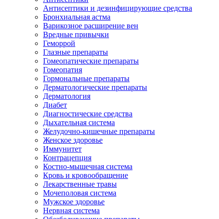
Антисептики и дезинфицирующие средства
Бронхиальная астма
Варикозное расширение вен
Вредные привычки
Геморрой
Глазные препараты
Гомеопатические препараты
Гомеопатия
Гормональные препараты
Дерматологические препараты
Дерматология
Диабет
Диагностические средства
Дыхательная система
Желудочно-кишечные препараты
Женское здоровье
Иммунитет
Контрацепция
Костно-мышечная система
Кровь и кровообращение
Лекарственные травы
Мочеполовая система
Мужское здоровье
Нервная система