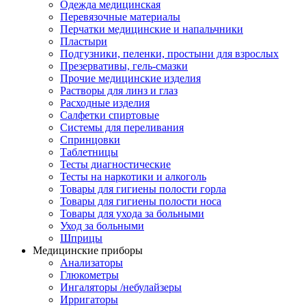
Одежда медицинская
Перевязочные материалы
Перчатки медицинские и напальчники
Пластыри
Подгузники, пеленки, простыни для взрослых
Презервативы, гель-смазки
Прочие медицинские изделия
Растворы для линз и глаз
Расходные изделия
Салфетки спиртовые
Системы для переливания
Спринцовки
Таблетницы
Тесты диагностические
Тесты на наркотики и алкоголь
Товары для гигиены полости горла
Товары для гигиены полости носа
Товары для ухода за больными
Уход за больными
Шприцы
Медицинские приборы
Анализаторы
Глюкометры
Ингаляторы /небулайзеры
Ирригаторы