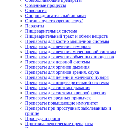
Обезболивающие препараты
Обменные процессы
Онкология
Опорно-двигательный аппарат
Органы чувств /зрение, слух/
Паразиты
Пищеварительная система
Пищеварительный тракт и обмен веществ
Препараты для костно-мышечной системы
Препараты для лечения геморроя
Препараты для лечения мочеполовой системы
Препараты для лечения обменных процессов
Препараты для нервной системы
Препараты для органов дыхания
Препараты для органов зрения, слуха
Препараты для печени и желчного пузыря
Препараты для пищеварительной системы
Препараты для системы дыхания
Препараты для системы кровообращения
Препараты от вредных привычек
Препараты повышающие иммунитет
Препараты при простудных заболеваниях и
гриппе
Простуда и грипп
Противоаллергические препараты