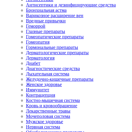
Антисептики и дезинфицирующие средства
Бронхиальная астма
Варикозное расширение вен
Вредные привычки
Геморрой
Глазные препараты
Гомеопатические препараты
Гомеопатия
Гормональные препараты
Дерматологические препараты
Дерматология
Диабет
Диагностические средства
Дыхательная система
Желудочно-кишечные препараты
Женское здоровье
Иммунитет
Контрацепция
Костно-мышечная система
Кровь и кровообращение
Лекарственные травы
Мочеполовая система
Мужское здоровье
Нервная система