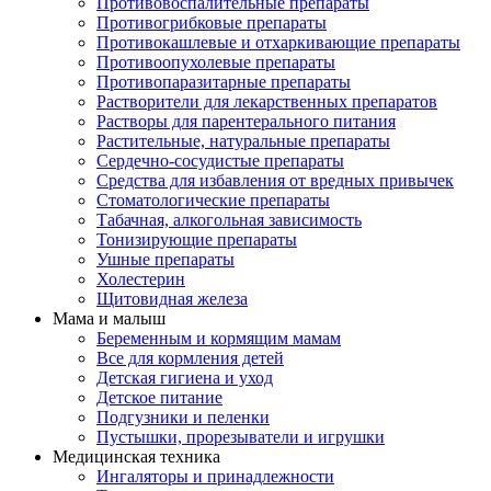
Противовоспалительные препараты
Противогрибковые препараты
Противокашлевые и отхаркивающие препараты
Противоопухолевые препараты
Противопаразитарные препараты
Растворители для лекарственных препаратов
Растворы для парентерального питания
Растительные, натуральные препараты
Сердечно-сосудистые препараты
Средства для избавления от вредных привычек
Стоматологические препараты
Табачная, алкогольная зависимость
Тонизирующие препараты
Ушные препараты
Холестерин
Щитовидная железа
Мама и малыш
Беременным и кормящим мамам
Все для кормления детей
Детская гигиена и уход
Детское питание
Подгузники и пеленки
Пустышки, прорезыватели и игрушки
Медицинская техника
Ингаляторы и принадлежности