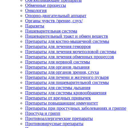
Обезболивающие препараты
Обменные процессы
Онкология
Опорно-двигательный аппарат
Органы чувств /зрение, слух/
Паразиты
Пищеварительная система
Пищеварительный тракт и обмен веществ
Препараты для костно-мышечной системы
Препараты для лечения геморроя
Препараты для лечения мочеполовой системы
Препараты для лечения обменных процессов
Препараты для нервной системы
Препараты для органов дыхания
Препараты для органов зрения, слуха
Препараты для печени и желчного пузыря
Препараты для пищеварительной системы
Препараты для системы дыхания
Препараты для системы кровообращения
Препараты от вредных привычек
Препараты повышающие иммунитет
Препараты при простудных заболеваниях и гриппе
Простуда и грипп
Противоаллергические препараты
Противовирусные препараты