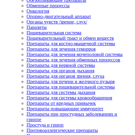
Обезболивающие препараты
Обменные процессы
Онкология
Опорно-двигательный аппарат
Органы чувств /зрение, слух/
Паразиты
Пищеварительная система
Пищеварительный тракт и обмен веществ
Препараты для костно-мышечной системы
Препараты для лечения геморроя
Препараты для лечения мочеполовой системы
Препараты для лечения обменных процессов
Препараты для нервной системы
Препараты для органов дыхания
Препараты для органов зрения, слуха
Препараты для печени и желчного пузыря
Препараты для пищеварительной системы
Препараты для системы дыхания
Препараты для системы кровообращения
Препараты от вредных привычек
Препараты повышающие иммунитет
Препараты при простудных заболеваниях и
гриппе
Простуда и грипп
Противоаллергические препараты