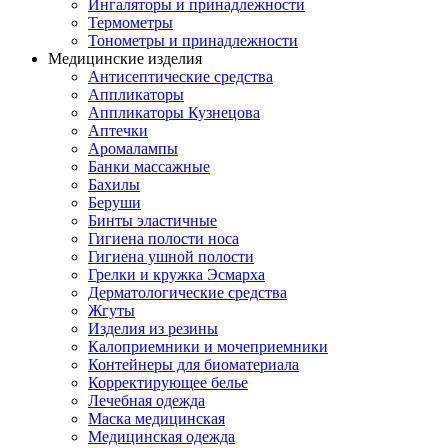
Ингаляторы и принадлежности
Термометры
Тонометры и принадлежности
Медицинские изделия
Антисептические средства
Аппликаторы
Аппликаторы Кузнецова
Аптечки
Аромалампы
Банки массажные
Бахилы
Беруши
Бинты эластичные
Гигиена полости носа
Гигиена ушной полости
Грелки и кружка Эсмарха
Дерматологические средства
Жгуты
Изделия из резины
Калоприемники и мочеприемники
Контейнеры для биоматериала
Корректирующее белье
Лечебная одежда
Маска медицинская
Медицинская одежда