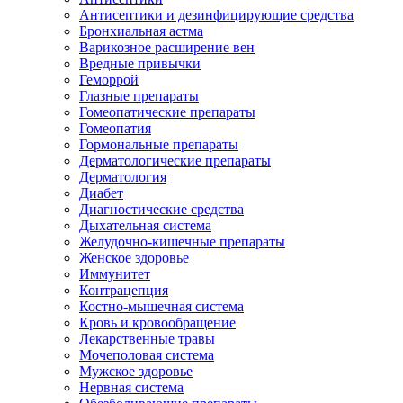
Антисептики и дезинфицирующие средства
Бронхиальная астма
Варикозное расширение вен
Вредные привычки
Геморрой
Глазные препараты
Гомеопатические препараты
Гомеопатия
Гормональные препараты
Дерматологические препараты
Дерматология
Диабет
Диагностические средства
Дыхательная система
Желудочно-кишечные препараты
Женское здоровье
Иммунитет
Контрацепция
Костно-мышечная система
Кровь и кровообращение
Лекарственные травы
Мочеполовая система
Мужское здоровье
Нервная система