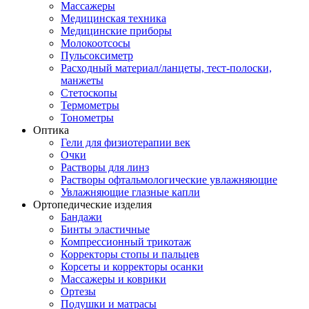
Массажеры
Медицинская техника
Медицинские приборы
Молокоотсосы
Пульсоксиметр
Расходный материал/ланцеты, тест-полоски,
манжеты
Стетоскопы
Термометры
Тонометры
Оптика
Гели для физиотерапии век
Очки
Растворы для линз
Растворы офтальмологические увлажняющие
Увлажняющие глазные капли
Ортопедические изделия
Бандажи
Бинты эластичные
Компрессионный трикотаж
Корректоры стопы и пальцев
Корсеты и корректоры осанки
Массажеры и коврики
Ортезы
Подушки и матрасы