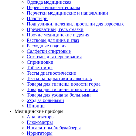
Одежда медицинская
Перевязочные материалы
Перчатки медицинские и напальчники
Пластыри
Подгузники, пеленки, простыни для взрослых
Презервативы, гель-смазки
Прочие медицинские изделия
Растворы для линз и глаз
Расходные изделия
Салфетки спиртовые
Системы для переливания
Спринцовки
Таблетницы
Тесты диагностические
Тесты на наркотики и алкоголь
Товары для гигиены полости горла
Товары для гигиены полости носа
Товары для ухода за больными
Уход за больными
Шприцы
Медицинские приборы
Анализаторы
Глюкометры
Ингаляторы /небулайзеры
Ирригаторы