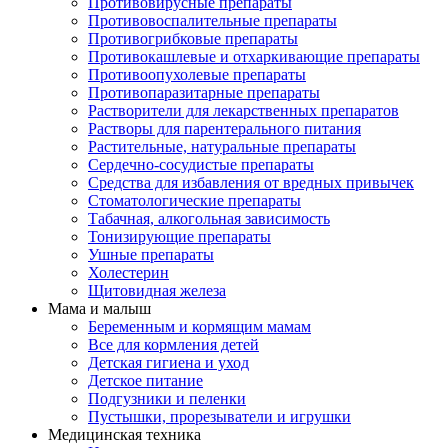
Противовирусные препараты
Противовоспалительные препараты
Противогрибковые препараты
Противокашлевые и отхаркивающие препараты
Противоопухолевые препараты
Противопаразитарные препараты
Растворители для лекарственных препаратов
Растворы для парентерального питания
Растительные, натуральные препараты
Сердечно-сосудистые препараты
Средства для избавления от вредных привычек
Стоматологические препараты
Табачная, алкогольная зависимость
Тонизирующие препараты
Ушные препараты
Холестерин
Щитовидная железа
Мама и малыш
Беременным и кормящим мамам
Все для кормления детей
Детская гигиена и уход
Детское питание
Подгузники и пеленки
Пустышки, прорезыватели и игрушки
Медицинская техника