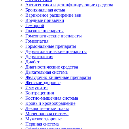
Антисептики и дезинфицирующие средства
Бронхиальная астма
Варикозное расширение вен
Вредные привычки
Геморрой
Глазные препараты
Гомеопатические препараты
Гомеопатия
Гормональные препараты
Дерматологические препараты
Дерматология
Диабет
Диагностические средства
Дыхательная система
Желудочно-кишечные препараты
Женское здоровье
Иммунитет
Контрацепция
Костно-мышечная система
Кровь и кровообращение
Лекарственные травы
Мочеполовая система
Мужское здоровье
Нервная система