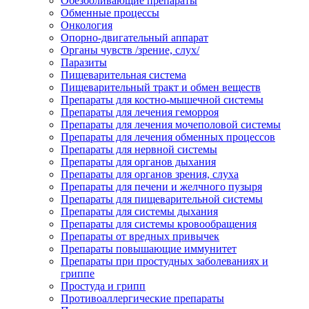
Обезболивающие препараты
Обменные процессы
Онкология
Опорно-двигательный аппарат
Органы чувств /зрение, слух/
Паразиты
Пищеварительная система
Пищеварительный тракт и обмен веществ
Препараты для костно-мышечной системы
Препараты для лечения геморроя
Препараты для лечения мочеполовой системы
Препараты для лечения обменных процессов
Препараты для нервной системы
Препараты для органов дыхания
Препараты для органов зрения, слуха
Препараты для печени и желчного пузыря
Препараты для пищеварительной системы
Препараты для системы дыхания
Препараты для системы кровообращения
Препараты от вредных привычек
Препараты повышающие иммунитет
Препараты при простудных заболеваниях и
гриппе
Простуда и грипп
Противоаллергические препараты