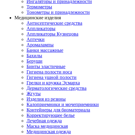
Ингаляторы и принадлежности
Термометры
Тонометры и принадлежности
Медицинские изделия
Антисептические средства
Аппликаторы
Аппликаторы Кузнецова
Аптечки
Аромалампы
Банки массажные
Бахилы
Беруши
Бинты эластичные
Гигиена полости носа
Гигиена ушной полости
Грелки и кружка Эсмарха
Дерматологические средства
Жгуты
Изделия из резины
Калоприемники и мочеприемники
Контейнеры для биоматериала
Корректирующее белье
Лечебная одежда
Маска медицинская
Медицинская одежда