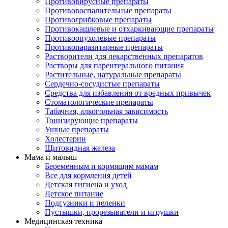
Противовирусные препараты
Противовоспалительные препараты
Противогрибковые препараты
Противокашлевые и отхаркивающие препараты
Противоопухолевые препараты
Противопаразитарные препараты
Растворители для лекарственных препаратов
Растворы для парентерального питания
Растительные, натуральные препараты
Сердечно-сосудистые препараты
Средства для избавления от вредных привычек
Стоматологические препараты
Табачная, алкогольная зависимость
Тонизирующие препараты
Ушные препараты
Холестерин
Щитовидная железа
Мама и малыш
Беременным и кормящим мамам
Все для кормления детей
Детская гигиена и уход
Детское питание
Подгузники и пеленки
Пустышки, прорезыватели и игрушки
Медицинская техника