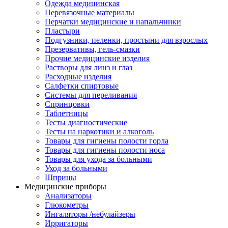
Одежда медицинская
Перевязочные материалы
Перчатки медицинские и напальчники
Пластыри
Подгузники, пеленки, простыни для взрослых
Презервативы, гель-смазки
Прочие медицинские изделия
Растворы для линз и глаз
Расходные изделия
Салфетки спиртовые
Системы для переливания
Спринцовки
Таблетницы
Тесты диагностические
Тесты на наркотики и алкоголь
Товары для гигиены полости горла
Товары для гигиены полости носа
Товары для ухода за больными
Уход за больными
Шприцы
Медицинские приборы
Анализаторы
Глюкометры
Ингаляторы /небулайзеры
Ирригаторы