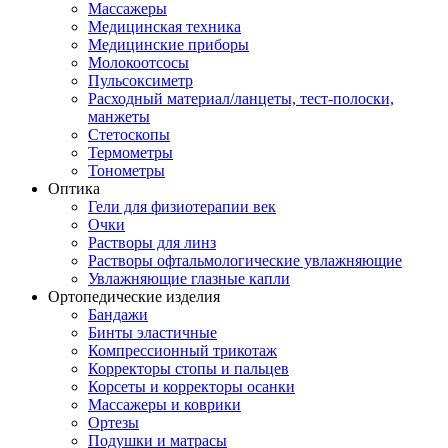
Массажеры
Медицинская техника
Медицинские приборы
Молокоотсосы
Пульсоксиметр
Расходный материал/ланцеты, тест-полоски,
манжеты
Стетоскопы
Термометры
Тонометры
Оптика
Гели для физиотерапии век
Очки
Растворы для линз
Растворы офтальмологические увлажняющие
Увлажняющие глазные капли
Ортопедические изделия
Бандажи
Бинты эластичные
Компрессионный трикотаж
Корректоры стопы и пальцев
Корсеты и корректоры осанки
Массажеры и коврики
Ортезы
Подушки и матрасы