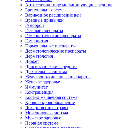
Антисептики и дезинфицирующие средства
Бронхиальная астма
Варикозное расширение вен
Вредные привычки
Геморрой
Глазные препараты
Гомеопатические препараты
Гомеопатия
Гормональные препараты
Дерматологические препараты
Дерматология
Диабет
Диагностические средства
Дыхательная система
Желудочно-кишечные препараты
Женское здоровье
Иммунитет
Контрацепция
Костно-мышечная система
Кровь и кровообращение
Лекарственные травы
Мочеполовая система
Мужское здоровье
Нервная система