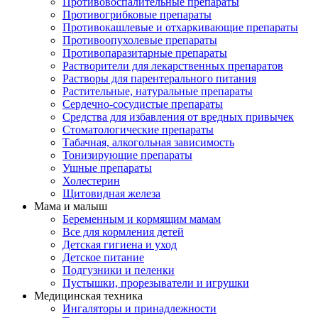
Противовоспалительные препараты
Противогрибковые препараты
Противокашлевые и отхаркивающие препараты
Противоопухолевые препараты
Противопаразитарные препараты
Растворители для лекарственных препаратов
Растворы для парентерального питания
Растительные, натуральные препараты
Сердечно-сосудистые препараты
Средства для избавления от вредных привычек
Стоматологические препараты
Табачная, алкогольная зависимость
Тонизирующие препараты
Ушные препараты
Холестерин
Щитовидная железа
Мама и малыш
Беременным и кормящим мамам
Все для кормления детей
Детская гигиена и уход
Детское питание
Подгузники и пеленки
Пустышки, прорезыватели и игрушки
Медицинская техника
Ингаляторы и принадлежности