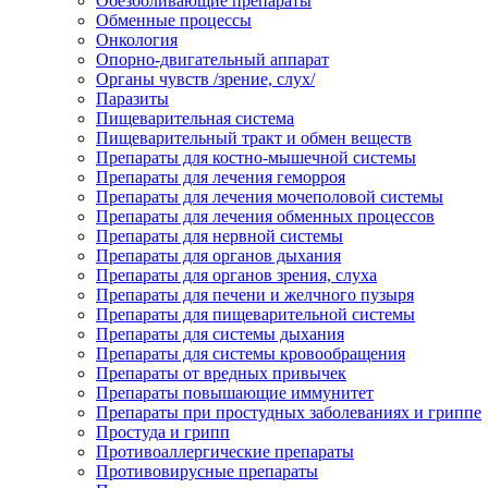
Обезболивающие препараты
Обменные процессы
Онкология
Опорно-двигательный аппарат
Органы чувств /зрение, слух/
Паразиты
Пищеварительная система
Пищеварительный тракт и обмен веществ
Препараты для костно-мышечной системы
Препараты для лечения геморроя
Препараты для лечения мочеполовой системы
Препараты для лечения обменных процессов
Препараты для нервной системы
Препараты для органов дыхания
Препараты для органов зрения, слуха
Препараты для печени и желчного пузыря
Препараты для пищеварительной системы
Препараты для системы дыхания
Препараты для системы кровообращения
Препараты от вредных привычек
Препараты повышающие иммунитет
Препараты при простудных заболеваниях и гриппе
Простуда и грипп
Противоаллергические препараты
Противовирусные препараты