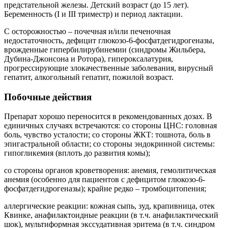
предстательной железы. Детский возраст (до 15 лет).
Беременность (I и III триместр) и период лактации.
С осторожностью – почечная и/или печеночная
недостаточность, дефицит глюкозо-6-фосфатдегидрогеназы,
врожденные гипербилирубинемии (синдромы Жильбера,
Дубина-Джонсона и Ротора), гипероксалатурия,
прогрессирующие злокачественные заболевания, вирусный
гепатит, алкогольный гепатит, пожилой возраст.
Побочные действия
Препарат хорошо переносится в рекомендованных дозах. В
единичных случаях встречаются: со стороны ЦНС: головная
боль, чувство усталости; со стороны ЖКТ: тошнота, боль в
эпигастральной области; со стороны эндокринной системы:
гипогликемия (вплоть до развития комы);
со стороны органов кроветворения: анемия, гемолитическая
анемия (особенно для пациентов с дефицитом глюкозо-6-
фосфатдегидрогеназы); крайне редко – тромбоцитопения;
аллергические реакции: кожная сыпь, зуд, крапивница, отек
Квинке, анафилактоидные реакции (в т.ч. анафилактический
шок), мультиформная экссудативная эритема (в т.ч. синдром