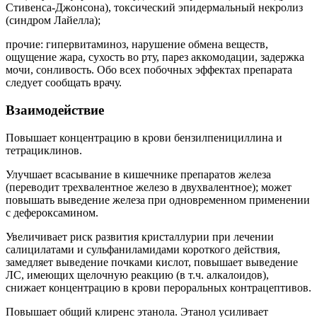
Стивенса-Джонсона), токсический эпидермальный некролиз
(синдром Лайелла);
прочие: гипервитаминоз, нарушение обмена веществ,
ощущение жара, сухость во рту, парез аккомодации, задержка
мочи, сонливость. Обо всех побочных эффектах препарата
следует сообщать врачу.
Взаимодействие
Повышает концентрацию в крови бензилпенициллина и
тетрациклинов.
Улучшает всасывание в кишечнике препаратов железа
(переводит трехвалентное железо в двухвалентное); может
повышать выведение железа при одновременном применении
с дефероксамином.
Увеличивает риск развития кристаллурии при лечении
салицилатами и сульфаниламидами короткого действия,
замедляет выведение почками кислот, повышает выведение
ЛС, имеющих щелочную реакцию (в т.ч. алкалоидов),
снижает концентрацию в крови пероральных контрацептивов.
Повышает общий клиренс этанола. Этанол усиливает