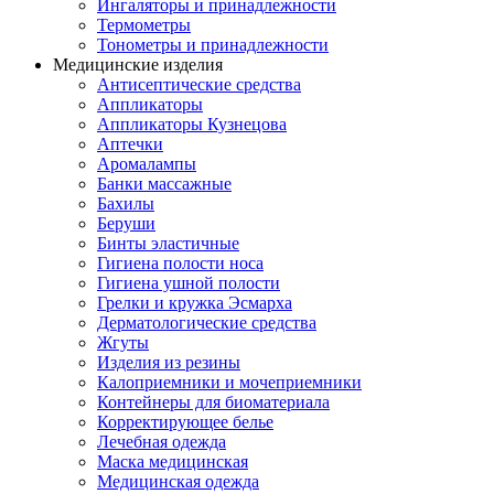
Ингаляторы и принадлежности
Термометры
Тонометры и принадлежности
Медицинские изделия
Антисептические средства
Аппликаторы
Аппликаторы Кузнецова
Аптечки
Аромалампы
Банки массажные
Бахилы
Беруши
Бинты эластичные
Гигиена полости носа
Гигиена ушной полости
Грелки и кружка Эсмарха
Дерматологические средства
Жгуты
Изделия из резины
Калоприемники и мочеприемники
Контейнеры для биоматериала
Корректирующее белье
Лечебная одежда
Маска медицинская
Медицинская одежда