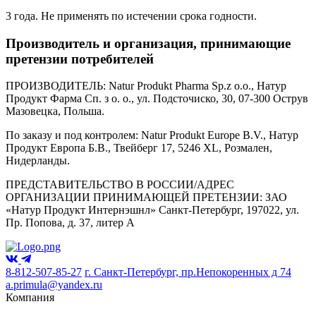
3 года. Не применять по истечении срока годности.
Производитель и организация, принимающие
претензии потребителей
ПРОИЗВОДИТЕЛЬ: Natur Produkt Pharma Sp.z o.o., Натур
Продукт Фарма Сп. з о. о., ул. Подсточиско, 30, 07-300 Острув
Мазовецка, Польша.
По заказу и под контролем: Natur Produkt Europe B.V., Натур
Продукт Европа Б.В., Твейберг 17, 5246 XL, Розмален,
Нидерланды.
ПРЕДСТАВИТЕЛЬСТВО В РОССИИ/АДРЕС
ОРГАНИЗАЦИИ ПРИНИМАЮЩЕЙ ПРЕТЕНЗИИ: ЗАО
«Натур Продукт Интернэшнл» Санкт-Петербург, 197022, ул.
Пр. Попова, д. 37, литер А
8-812-507-85-27
г. Санкт-Петербург, пр.Непокоренных д 74
a.primula@yandex.ru
Компания