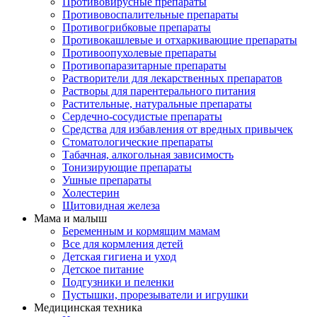
Противовирусные препараты
Противовоспалительные препараты
Противогрибковые препараты
Противокашлевые и отхаркивающие препараты
Противоопухолевые препараты
Противопаразитарные препараты
Растворители для лекарственных препаратов
Растворы для парентерального питания
Растительные, натуральные препараты
Сердечно-сосудистые препараты
Средства для избавления от вредных привычек
Стоматологические препараты
Табачная, алкогольная зависимость
Тонизирующие препараты
Ушные препараты
Холестерин
Щитовидная железа
Мама и малыш
Беременным и кормящим мамам
Все для кормления детей
Детская гигиена и уход
Детское питание
Подгузники и пеленки
Пустышки, прорезыватели и игрушки
Медицинская техника