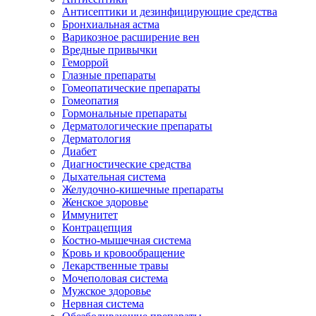
Антисептики и дезинфицирующие средства
Бронхиальная астма
Варикозное расширение вен
Вредные привычки
Геморрой
Глазные препараты
Гомеопатические препараты
Гомеопатия
Гормональные препараты
Дерматологические препараты
Дерматология
Диабет
Диагностические средства
Дыхательная система
Желудочно-кишечные препараты
Женское здоровье
Иммунитет
Контрацепция
Костно-мышечная система
Кровь и кровообращение
Лекарственные травы
Мочеполовая система
Мужское здоровье
Нервная система