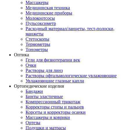
Массажеры
Медицинская техника
Медицинские приборы
Молокоотсосы
Пульсоксиметр
Расходный материал/ланцеты, тест-полоски,
манжеты
Стетоскопы
Термометры
Тонометры
Оптика
Гели для физиотерапии век
Очки
Растворы для линз
Растворы офтальмологические увлажняющие
Увлажняющие глазные капли
Ортопедические изделия
Бандажи
Бинты эластичные
Компрессионный трикотаж
Корректоры стопы и пальцев
Корсеты и корректоры осанки
Массажеры и коврики
Ортезы
Подушки и матрасы