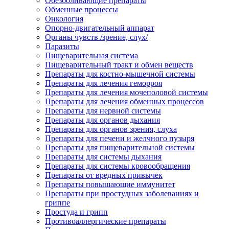
Обезболивающие препараты
Обменные процессы
Онкология
Опорно-двигательный аппарат
Органы чувств /зрение, слух/
Паразиты
Пищеварительная система
Пищеварительный тракт и обмен веществ
Препараты для костно-мышечной системы
Препараты для лечения геморроя
Препараты для лечения мочеполовой системы
Препараты для лечения обменных процессов
Препараты для нервной системы
Препараты для органов дыхания
Препараты для органов зрения, слуха
Препараты для печени и желчного пузыря
Препараты для пищеварительной системы
Препараты для системы дыхания
Препараты для системы кровообращения
Препараты от вредных привычек
Препараты повышающие иммунитет
Препараты при простудных заболеваниях и
гриппе
Простуда и грипп
Противоаллергические препараты