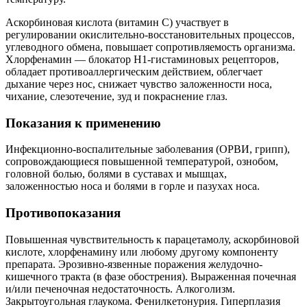
Аскорбиновая кислота (витамин С) участвует в
регулировании окислительно-восстановительных процессов,
углеводного обмена, повышает сопротивляемость организма.
Хлорфенамин — блокатор Н1-гистаминовых рецепторов,
обладает противоаллергическим действием, облегчает
дыхание через нос, снижает чувство заложенности носа,
чихание, слезотечение, зуд и покраснение глаз.
Показания к применению
Инфекционно-воспалительные заболевания (ОРВИ, грипп),
сопровождающиеся повышенной температурой, ознобом,
головной болью, болями в суставах и мышцах,
заложенностью носа и болями в горле и пазухах носа.
Противопоказания
Повышенная чувствительность к парацетамолу, аскорбиновой
кислоте, хлорфенамину или любому другому компоненту
препарата. Эрозивно-язвенные поражения желудочно-
кишечного тракта (в фазе обострения). Выраженная почечная
и/или печеночная недостаточность. Алкоголизм.
Закрытоугольная глаукома. Фенилкетонурия. Гиперплазия