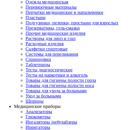
Одежда медицинская
Перевязочные материалы
Перчатки медицинские и напальчники
Пластыри
Подгузники, пеленки, простыни для взрослых
Презервативы, гель-смазки
Прочие медицинские изделия
Растворы для линз и глаз
Расходные изделия
Салфетки спиртовые
Системы для переливания
Спринцовки
Таблетницы
Тесты диагностические
Тесты на наркотики и алкоголь
Товары для гигиены полости горла
Товары для гигиены полости носа
Товары для ухода за больными
Уход за больными
Шприцы
Медицинские приборы
Анализаторы
Глюкометры
Ингаляторы /небулайзеры
Ирригаторы