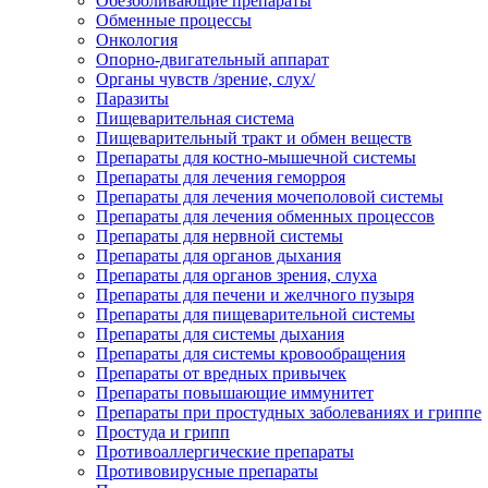
Обезболивающие препараты
Обменные процессы
Онкология
Опорно-двигательный аппарат
Органы чувств /зрение, слух/
Паразиты
Пищеварительная система
Пищеварительный тракт и обмен веществ
Препараты для костно-мышечной системы
Препараты для лечения геморроя
Препараты для лечения мочеполовой системы
Препараты для лечения обменных процессов
Препараты для нервной системы
Препараты для органов дыхания
Препараты для органов зрения, слуха
Препараты для печени и желчного пузыря
Препараты для пищеварительной системы
Препараты для системы дыхания
Препараты для системы кровообращения
Препараты от вредных привычек
Препараты повышающие иммунитет
Препараты при простудных заболеваниях и гриппе
Простуда и грипп
Противоаллергические препараты
Противовирусные препараты