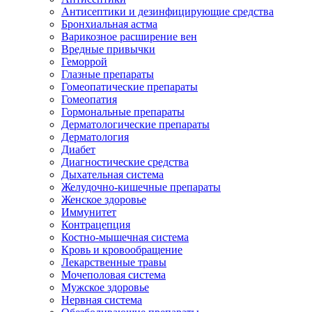
Антисептики и дезинфицирующие средства
Бронхиальная астма
Варикозное расширение вен
Вредные привычки
Геморрой
Глазные препараты
Гомеопатические препараты
Гомеопатия
Гормональные препараты
Дерматологические препараты
Дерматология
Диабет
Диагностические средства
Дыхательная система
Желудочно-кишечные препараты
Женское здоровье
Иммунитет
Контрацепция
Костно-мышечная система
Кровь и кровообращение
Лекарственные травы
Мочеполовая система
Мужское здоровье
Нервная система