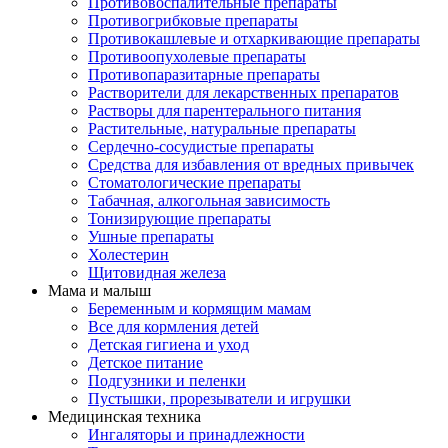
Противовоспалительные препараты
Противогрибковые препараты
Противокашлевые и отхаркивающие препараты
Противоопухолевые препараты
Противопаразитарные препараты
Растворители для лекарственных препаратов
Растворы для парентерального питания
Растительные, натуральные препараты
Сердечно-сосудистые препараты
Средства для избавления от вредных привычек
Стоматологические препараты
Табачная, алкогольная зависимость
Тонизирующие препараты
Ушные препараты
Холестерин
Щитовидная железа
Мама и малыш
Беременным и кормящим мамам
Все для кормления детей
Детская гигиена и уход
Детское питание
Подгузники и пеленки
Пустышки, прорезыватели и игрушки
Медицинская техника
Ингаляторы и принадлежности