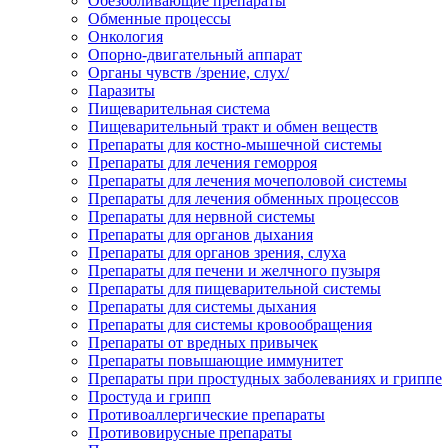
Обезболивающие препараты
Обменные процессы
Онкология
Опорно-двигательный аппарат
Органы чувств /зрение, слух/
Паразиты
Пищеварительная система
Пищеварительный тракт и обмен веществ
Препараты для костно-мышечной системы
Препараты для лечения геморроя
Препараты для лечения мочеполовой системы
Препараты для лечения обменных процессов
Препараты для нервной системы
Препараты для органов дыхания
Препараты для органов зрения, слуха
Препараты для печени и желчного пузыря
Препараты для пищеварительной системы
Препараты для системы дыхания
Препараты для системы кровообращения
Препараты от вредных привычек
Препараты повышающие иммунитет
Препараты при простудных заболеваниях и гриппе
Простуда и грипп
Противоаллергические препараты
Противовирусные препараты