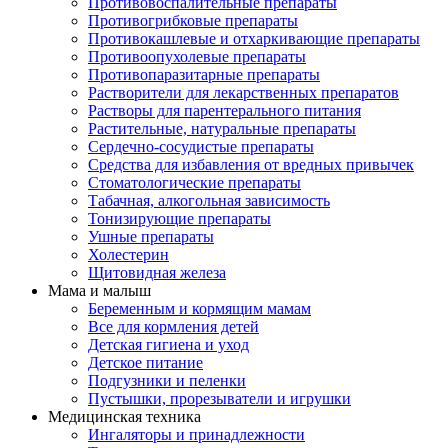
Противовоспалительные препараты
Противогрибковые препараты
Противокашлевые и отхаркивающие препараты
Противоопухолевые препараты
Противопаразитарные препараты
Растворители для лекарственных препаратов
Растворы для парентерального питания
Растительные, натуральные препараты
Сердечно-сосудистые препараты
Средства для избавления от вредных привычек
Стоматологические препараты
Табачная, алкогольная зависимость
Тонизирующие препараты
Ушные препараты
Холестерин
Щитовидная железа
Мама и малыш
Беременным и кормящим мамам
Все для кормления детей
Детская гигиена и уход
Детское питание
Подгузники и пеленки
Пустышки, прорезыватели и игрушки
Медицинская техника
Ингаляторы и принадлежности