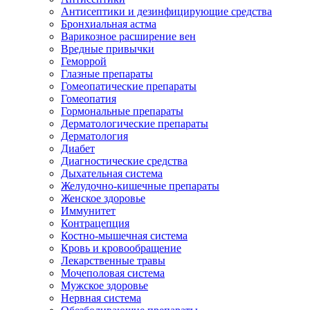
Антисептики и дезинфицирующие средства
Бронхиальная астма
Варикозное расширение вен
Вредные привычки
Геморрой
Глазные препараты
Гомеопатические препараты
Гомеопатия
Гормональные препараты
Дерматологические препараты
Дерматология
Диабет
Диагностические средства
Дыхательная система
Желудочно-кишечные препараты
Женское здоровье
Иммунитет
Контрацепция
Костно-мышечная система
Кровь и кровообращение
Лекарственные травы
Мочеполовая система
Мужское здоровье
Нервная система